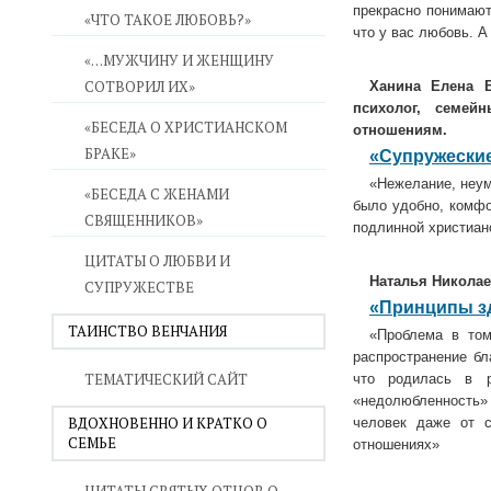
прекрасно понимают
«ЧТО ТАКОЕ ЛЮБОВЬ?»
что у вас любовь. А
«…МУЖЧИНУ И ЖЕНЩИНУ
СОТВОРИЛ ИХ»
Ханина Елена В
психолог, семей
«БЕСЕДА О ХРИСТИАНСКОМ
отношениям.
БРАКЕ»
«Супружеские
«Нежелание, неум
«БЕСЕДА С ЖЕНАМИ
было удобно, комфо
СВЯЩЕННИКОВ»
подлинной христиан
ЦИТАТЫ О ЛЮБВИ И
Наталья Николае
СУПРУЖЕСТВЕ
«Принципы з
ТАИНСТВО ВЕНЧАНИЯ
«Проблема в том
распространение бл
ТЕМАТИЧЕСКИЙ САЙТ
что родилась в р
«недолюбленность» 
ВДОХНОВЕННО И КРАТКО О
человек даже от 
СЕМЬЕ
отношениях»