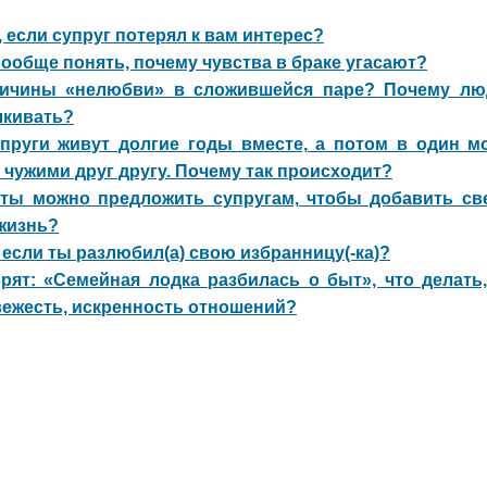
, если супруг потерял к вам интерес?
ообще понять, почему чувства в браке угасают?
ичины «нелюбви» в сложившейся паре? Почему лю
лкивать?
упруги живут долгие годы вместе, а потом в один м
 чужи
ми друг другу. Почему так происходит?
еты можно предложить супругам, чтобы добавить св
жизнь?
 если ты разлюбил(а) свою избранницу(-ка)?
рят: «Семейная лодка разбилась о быт», что делать
вежесть, искренность отношений?