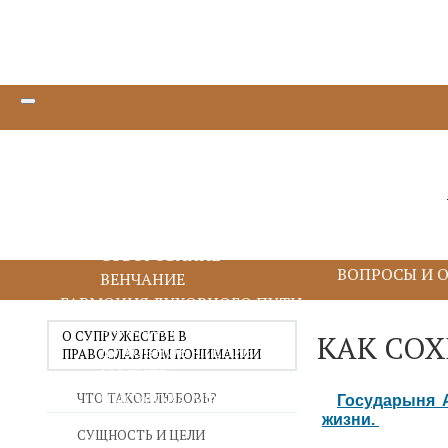
ТАИНСТВА БЛАГОДАТИ
КРЕЩЕНИЕ И МИРОПОМАЗАНИЕ
ИСПОВЕДЬ И ПРИЧАСТИЕ
ПОКАЯНИЕ И ИСПОВЕДЬ
ПРИЧАСТИЕ И ЕВХАРИСТИЯ
СОБОРОВАНИЕ
ВОПРОСЫ И 
ВЕНЧАНИЕ
ГАРМОНИЯ ДУХОВНОГО ПУТИ
БЛАГОДАРЕНИЕ
О СУПРУЖЕСТВЕ В
КАК СОХ
ДУХОВНОЕ ЧТЕНИЕ
ПРАВОСЛАВНОМ ПОНИМАНИИ
МОЛИТВА
ИИСУСОВА МОЛИТВА
ЧТО ТАКОЕ ЛЮБОВЬ?
Государыня А
жизни.
ПОСТ
СУЩНОСТЬ И ЦЕЛИ
ДУХОВНИЧЕСТВО И СТАРЧЕСТВО