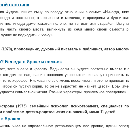
дной плотью»
ич Фудель пишет сыну по поводу отношений в семье: «Никогда, никог
сегда и постоянно, в серьезном и мелочах, в праздники и будни жи
риятно, иногда даже кажется нелепо, но ты все-таки старайся. Вступи
пить часть своего места, выпихнуть из себя много своей самости р
 лучше не подходить к браку».
 (1970),
проповедник, духовный писатель и публицист, автор много
ж? Беседа о браке и семье»
гает, таит в себе и красоту. Ведь если вы будете постоянно вместе и 
в каждом из вас, ваши отношения укореняться и начнут приносить п
что-то хорошее. Рискованно всю жизнь веселиться, и это не приносит п
 чтобы он пустил корни, то он не вырастет, не начнет цвести. Брак име
рудности совместной жизни. Разные характеры, проблемное поведение»
строва (1973), семейный психолог, психотерапевт, специалист п
и проблемам детско-родительских отношений, мама 11 детей.
в браке»
 жизнь была на определённом устраивающем вас уровне, нужны опред