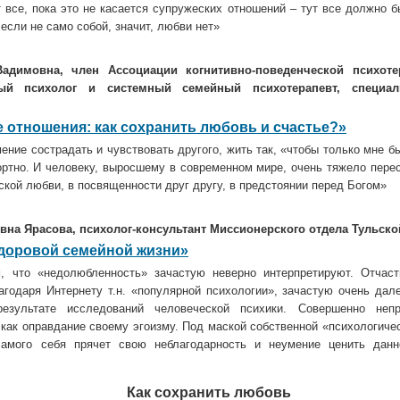
 все, пока это не касается супружеских отношений – тут все должно б
 если не само собой, значит, любви нет»
адимовна, член Ассоциации когнитивно-поведенческой психоте
ный психолог и системный семейный психотерапевт, специа
 отношения: как сохранить любовь и счастье?»
ение сострадать и чувствовать другого, жить так, «чтобы только мне б
ртно. И человеку, выросшему в современном мире, очень тяжело перес
ской любви, в посвященности друг другу, в предстоянии перед Богом»
вна Ярасова, психолог-консультант Миссионерского отдела Тульско
доровой семейной жизни»
, что «недолюбленность» зачастую неверно интерпретируют. Отчас
агодаря Интернету т.н. «популярной психологии», зачастую очень дале
езультате исследований человеческой психики. Совершенно непр
как оправдание своему эгоизму. Под маской собственной «психологиче
самого себя прячет свою неблагодарность и неумение ценить дан
Как сохранить любовь