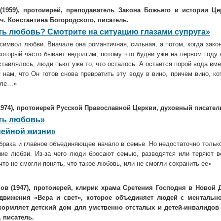
 (1959), протоиерей, преподаватель Закона Божьего и истории Ц
ч. Константина Богородского, писатель.
ть любовь? Смотрите на ситуацию глазами супруга»
имвол любви. Вначале она романтичная, сильная, а потом, когда закон
который часто бывает недолгим, потому что будни уже на первом году
дставлялось, люди пьют уже то, что осталось. А остается порой вода вме
 нам, что Он готов снова превратить эту воду в вино, причем вино, ко
але…»
1974), протоиерей Русской Православной Церкви, духовный писатель
ть любовь»
мейной жизни»
рака и главное объединяющее начало в семье. Но недостаточно только
ие любви. Из-за чего люди бросают семью, разводятся или теряют в
 что не смогли понять, что такое любовь, или не смогли сохранить ее»
в (1947), протоиерей, клирик храма Сретения Господня в Новой Д
 движения «Вера и свет», которое объединяет людей с ментальн
кормляет детский дом для умственно отсталых и детей-инвалидов 
, писатель.