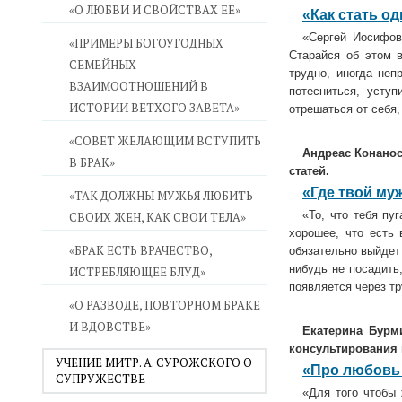
«О ЛЮБВИ И СВОЙСТВАХ ЕЕ»
«Как стать о
«Сергей Иосифов
«ПРИМЕРЫ БОГОУГОДНЫХ
Старайся об этом в
СЕМЕЙНЫХ
трудно, иногда неп
ВЗАИМООТНОШЕНИЙ В
потесниться, усту
ИСТОРИИ ВЕТХОГО ЗАВЕТА»
отрешаться от себя,
«СОВЕТ ЖЕЛАЮЩИМ ВСТУПИТЬ
Андреас Конанос
В БРАК»
статей.
«Где твой му
«ТАК ДОЛЖНЫ МУЖЬЯ ЛЮБИТЬ
«То, что тебя пу
СВОИХ ЖЕН, КАК СВОИ ТЕЛА»
хорошее, что есть 
«БРАК ЕСТЬ ВРАЧЕСТВО,
обязательно выйдет 
нибудь не посадить,
ИСТРЕБЛЯЮЩЕЕ БЛУД»
появляется через т
«О РАЗВОДЕ, ПОВТОРНОМ БРАКЕ
И ВДОВСТВЕ»
Екатерина Бурми
консультирования 
УЧЕНИЕ МИТР. А. СУРОЖСКОГО О
«Про любовь 
СУПРУЖЕСТВЕ
«Для того чтобы