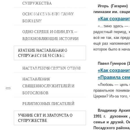
СУПРУЖЕСТВА
ВОЙНА СО СТРАСТЯМИ
Игорь (Гагарин)
гимназии им. свщм
СВЯТЫНИ В ДОМЕ
ОСНОВЫ СЕМЬИ ПО СЛОВУ
«Как сохрани
ПРИТЧИ
БОЖЬЕМУ
«…вино здесь — с
СЕМЬЯ - ПОЛНОТА ЗЕМНОГО СЧАСТЬЯ
ОДНО СЕРДЦЕ И ОДИН ДУХ —
радостный период, 
ЛЮБОВЬ СУПРУЖЕСТВО
всё не так, как пре
ВДОХНОВЛЯЮЩИЕ ИСТОРИИ
ВОСПИТАНИЕ
ещё раз напоминает
УТЕШЕНИЕ В СКОРБЯХ
которое было в нач
КРАТКИЕ НАСТАВЛЕНИЯ О
УТОЛИ МОИ ПЕЧАЛИ
СУПРУЖЕСТВЕ И СЕМЬЕ
СТАРОСТЬ - РАДОСТЬ
Павел
Гумеров
(
НАСТАВЛЕНИЯ СВЯТЫХ ОТЦОВ
СМЕРТЬ ПОМИНОВЕНИЕ
«Как сохрани
ЕПАРХИЯ НВК
«Правила се
НАСТАВЛЕНИЯ
«Любовь — цель б
СВЯЩЕННОСЛУЖИТЕЛЕЙ И
правильное пониман
БОГОСЛОВОВ
Церкви? Из-за того,
РЕЛИГИОЗНЫХ ПИСАТЕЛЕЙ
Владимир Архипо
УЧЕНИЕ СВТ И. ЗЛАТОУСТА О
1991 г. духовник
СУПРУЖЕСТВЕ
семьи и друзей. О
Посадского района