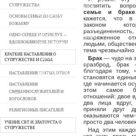
СУПРУЖЕСТВА
посвятить воп
ВОЙНА СО СТРАСТЯМИ
семье и браке
СВЯТЫНИ В ДОМЕ
ОСНОВЫ СЕМЬИ ПО СЛОВУ
кажется, что в
ПРИТЧИ
БОЖЬЕМУ
законом кот
СЕМЬЯ - ПОЛНОТА ЗЕМНОГО СЧАСТЬЯ
разъединенно
ОДНО СЕРДЦЕ И ОДИН ДУХ —
ЛЮБОВЬ СУПРУЖЕСТВО
напряженное о
ВДОХНОВЛЯЮЩИЕ ИСТОРИИ
ВОСПИТАНИЕ
людьми, обществе
тема чрезвычайно 
УТЕШЕНИЕ В СКОРБЯХ
КРАТКИЕ НАСТАВЛЕНИЯ О
УТОЛИ МОИ ПЕЧАЛИ
Брак
— чудо на з
СУПРУЖЕСТВЕ И СЕМЬЕ
вразброд, брак 
СТАРОСТЬ - РАДОСТЬ
благодаря тому, 
СМЕРТЬ ПОМИНОВЕНИЕ
НАСТАВЛЕНИЯ СВЯТЫХ ОТЦОВ
становятся единым
ЕПАРХИЯ НВК
где начинается о
НАСТАВЛЕНИЯ
этом самое бо
СВЯЩЕННОСЛУЖИТЕЛЕЙ И
отношений: двое в
БОГОСЛОВОВ
два лица вдруг,
приняли друг д
РЕЛИГИОЗНЫХ ПИСАТЕЛЕЙ
оказываются чем
просто два челове
УЧЕНИЕ СВТ И. ЗЛАТОУСТА О
СУПРУЖЕСТВЕ
Над этим каждо