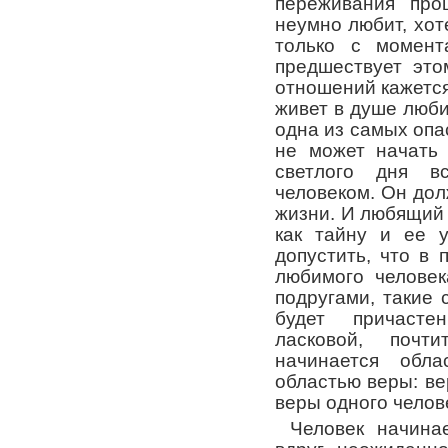
переживания прош
неумно любит, хот
только с момент
предшествует это
отношений кажется 
живет в душе люби
одна из самых опа
не может начать 
светлого дня в
человеком. Он дол
жизни. И любящий
как тайну и ее у
допустить, что в
любимого человек
подругами, такие 
будет причасте
ласковой, почт
начинается обла
областью веры: ве
веры одного челове
Человек начина