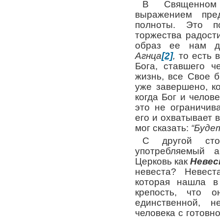
В Священном
выражением пред
полноты. Это п
торжества радост
образ ее нам 
Агнца
[2]
,
то есть в
Бога, ставшего ч
жизнь, все Свое б
уже завершено, к
когда Бог и чело
это не ограничив
его и охватывает в
мог сказать:
“Будет
С другой сто
употребляемый а
Церковь как
Невес
невеста? Невест
которая нашла в
крепость, что о
единственной, н
человека с готовно