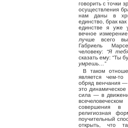
говорить с точки з
осуществления бр
нам даны в хри
единство, брак ка
единстве я уже у
вечное измерение
лучше всего вы
Габриель Марсе
человеку:
“Я теб
сказать ему: “Ты 
умрешь…”
В таком отноше
является чем-то 
обряд венчания —
это динамическое 
сила — в движени
всечеловеческ
совершения в
религиозная форм
поучительный спо
открыть, что т