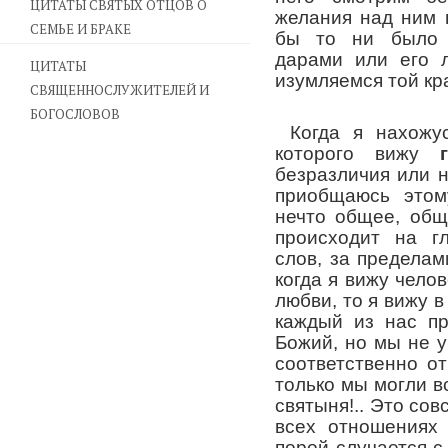
ЦИТАТЫ СВЯТЫХ ОТЦОВ О
желания над ним 
СЕМЬЕ И БРАКЕ
бы то ни было о
дарами или его 
ЦИТАТЫ
изумляемся той кр
СВЯЩЕННОСЛУЖИТЕЛЕЙ И
БОГОСЛОВОВ
Когда я нахожу
которого вижу
безразличия или н
приобщаюсь этом
нечто общее, общ
происходит на г
слов, за предела
когда я вижу челов
любви, то я вижу 
каждый из нас пр
Божий, но мы не 
соответственно от
только мы могли в
святыня!.. Это сов
всех отношениях 
порой случается с