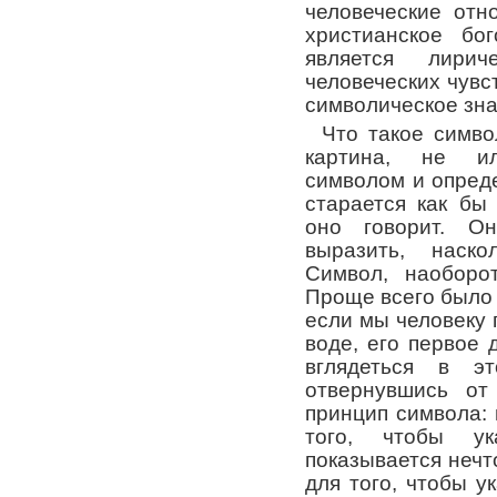
человеческие отн
христианское бо
является лири
человеческих чувст
символическое зна
Что такое симво
картина, не и
символом и опред
старается как бы
оно говорит. О
выразить, наск
Символ, наоборот
Проще всего было 
если мы человеку
воде, его первое 
вглядеться в э
отвернувшись от
принцип символа: 
того, чтобы ук
показывается нечт
для того, чтобы у