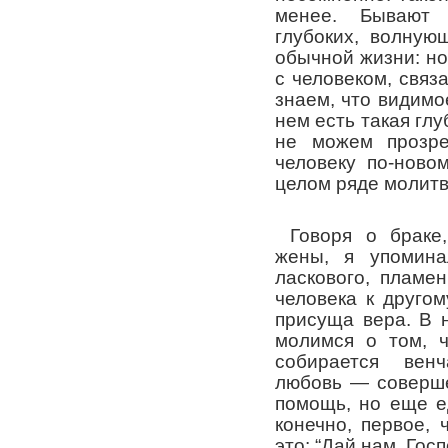
менее. Бывают 
глубоких, волную
обычной жизни: но
с человеком, свя
знаем, что видимо
нем есть такая гл
не можем прозре
человеку по-ново
целом ряде молитв
Говоря о браке
жены, я упомина
ласкового, пламе
человека к друго
присуща вера. В 
молимся о том, ч
собирается вен
любовь — соверше
помощь, но еще е
конечно, первое,
это: “Дай нам, Госп