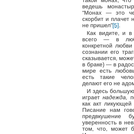
такой монах, что
ведешь монастыр
“Монах — это че
скорбит и плачет 
не пришел”
[5]
.
Как видите, и в
всего — в люб
конкретной любви
сознании его траг
сказывается, може
в браке) — в радос
мире есть любовь
есть такие чело
делают его не адо
И здесь большую
играет
надежда,
по
как акт ликующей
Писание нам гов
предвкушение 
уверенность в не
том, что, может 