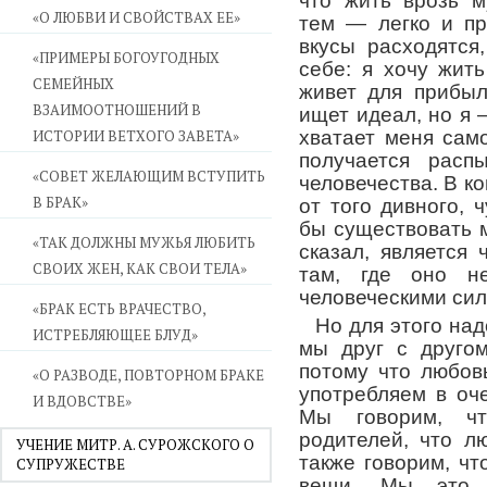
что жить врозь м
«О ЛЮБВИ И СВОЙСТВАХ ЕЕ»
тем — легко и пр
вкусы расходятся
«ПРИМЕРЫ БОГОУГОДНЫХ
себе: я хочу жить
СЕМЕЙНЫХ
живет для прибыл
ВЗАИМООТНОШЕНИЙ В
ищет идеал, но я
ИСТОРИИ ВЕТХОГО ЗАВЕТА»
хватает меня сам
получается расп
«СОВЕТ ЖЕЛАЮЩИМ ВСТУПИТЬ
человечества. В ко
В БРАК»
от того дивного, 
бы существовать м
«ТАК ДОЛЖНЫ МУЖЬЯ ЛЮБИТЬ
сказал, является
СВОИХ ЖЕН, КАК СВОИ ТЕЛА»
там, где оно н
человеческими сил
«БРАК ЕСТЬ ВРАЧЕСТВО,
Но для этого над
ИСТРЕБЛЯЮЩЕЕ БЛУД»
мы друг с друго
потому что любов
«О РАЗВОДЕ, ПОВТОРНОМ БРАКЕ
употребляем в оч
И ВДОВСТВЕ»
Мы говорим, ч
родителей, что л
УЧЕНИЕ МИТР. А. СУРОЖСКОГО О
также говорим, ч
СУПРУЖЕСТВЕ
вещи. Мы это с