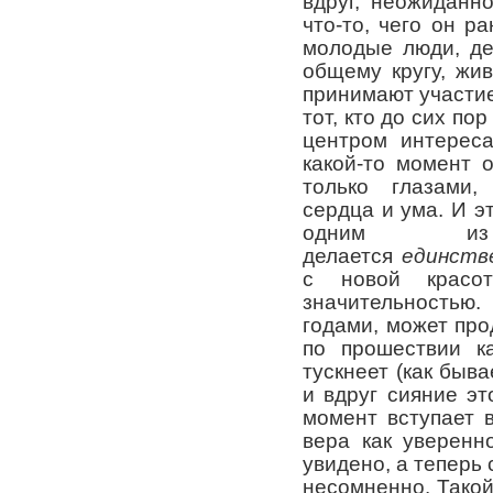
вдруг, неожиданн
что-то, чего он р
молодые люди, де
общему кругу, жив
принимают участие
тот, кто до сих по
центром интереса
какой-то момент 
только глазами,
сердца и ума. И э
одним из
делается
единств
с новой красот
значительностью.
годами, может про
по прошествии ка
тускнеет (как быва
и вдруг сияние это
момент вступает 
вера как уверенно
увидено, а теперь
несомненно. Такой