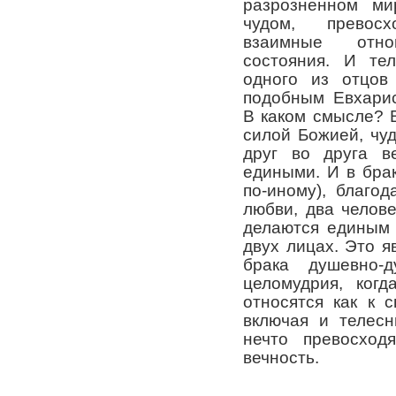
разрозненном ми
чудом, прево
взаимные отно
состояния. И те
одного из отцов 
подобным Евхари
В каком смысле? 
силой Божией, чу
друг во друга в
едиными. И в брак
по-иному), благо
любви, два челов
делаются единым 
двух лицах. Это 
брака душевно-д
целомудрия, когд
относятся как к 
включая и телесн
нечто превосхо
вечность.