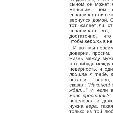
сыном он может 
меньшим, чем
спрашивает ни о че
вернулся домой. О
тот, жалеет ли, с
спрашивает его,
достаточно, чт
чтобы
верить
в не
И вот мы просим
доверии, просим,
жизнь между муже
что-нибудь между 
неверность, и од
пришла к тебе, я
остался вере
сказал:
“Наконец!
ждал…”
И если в
меня простить?”
поцеловал и даж
нужна
вера,
такая
только из той люб