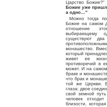
Царство Божие?” 
Божие
уже
пришло
а одно…”
Можно тогда по
Божие на самом д
отношение эт
выбирающему о
существуют два 
противоположны
монашество. Вмес
который принадлеж
живет ее жизн
противоречий в е
может. И на самом
браке и монашеств
что брак и монаше
той же Церкви. 
глаза: двое соедин
свой земной путь
человек отходит
близости, котора