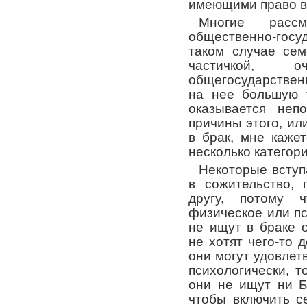
имеющими право ве
Многие расс
общественно-гос
таком случае сем
частичкой, 
общегосударственн
на нее большую т
оказывается неп
причины этого, или
в брак, мне каже
несколько категори
Некоторые вступа
в сожительство, 
другу, потому 
физическое или п
не ищут в браке 
не хотят чего-то д
они могут удовлет
психологически, т
они не ищут ни Б
чтобы включить с