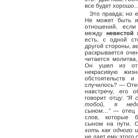
все будет хорошо
Это правда; но 
Не может быть и
отношений, есл
между
невестой
есть, с одной с
другой стороны,
в
раскрывается оче
читается молитва
Он ушел из отч
некрасивую жизн
обстоятельств 
случилось? — Отец
навстречу, его о
говорит отцу:
“Я 
тобой, я нед
сыном…” —
отец 
слов, которые 
сыном на пути. 
хоть как одного 
не дает ему этого 