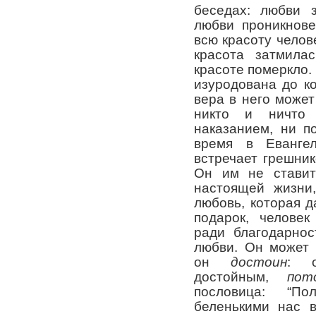
беседах: любви з
любви проникнове
всю красоту челове
красота затмила
красоте померкло. 
изуродована до ко
вера в него может 
никто и ничто
наказанием, ни п
время в Еванге
встречает грешник
Он им не ставит
настоящей жизн
любовь, которая д
подарок, человек
ради благодарнос
любви. Он может 
он
достоин
: о
достойным,
по
пословица: “П
беленькими нас в