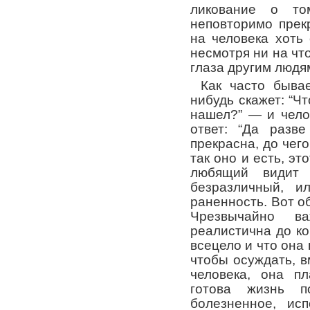
ликование о то
неповторимо прек
на человека хоть
несмотря ни на что
глаза другим людя
Как часто быва
нибудь скажет: “Ч
нашел?” — и чело
ответ: “Да разв
прекрасна, до чего
так оно и есть, эт
любящий видит 
безразличный, и
раненность. Вот о
Чрезвычайно в
реалистична до ко
всецело и что она 
чтобы осуждать, в
человека, она п
готова жизнь 
болезненное, ис