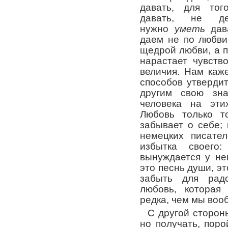
давать, для тог
давать, не де
нужно
уметь
дава
даем не по любви
щедрой любви, а по
нарастает чувств
величия. Нам каж
способов утвердит
другим свою зна
человека на эти
Любовь только т
забывает о себе; 
немецких писател
избытка своего:
вынуждается у не
это песнь души, эт
забыть для радо
любовь, которая
редка, чем мы воо
С другой сторон
но получать, поро