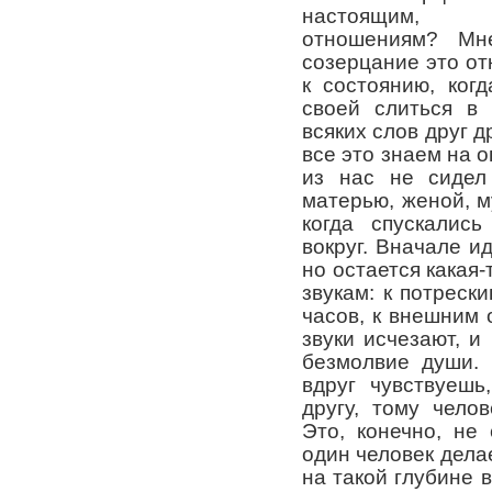
настоящим, п
отношениям? Мне
созерцание это отк
к состоянию, ког
своей слиться в 
всяких слов друг д
все это знаем на о
из нас не сидел
матерью, женой, м
когда спускались
вокруг. Вначале ид
но остается какая
звукам: к потреск
часов, к внешним
звуки исчезают, и
безмолвие души.
вдруг чувствуеш
другу, тому чело
Это, конечно, не
один человек дела
на такой глубине 