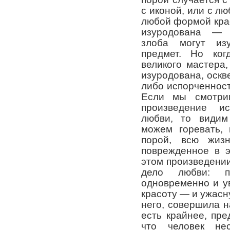
с иконой, или с л
любой формой кра
изуродована — н
злоба могут из
предмет. Но ког
великого мастера,
изуродована, оскв
либо испорченност
Если мы смотри
произведение ис
любви, то видим
можем горевать,
порой, всю жиз
поврежденное в э
этом произведении
дело любви: п
одновременно и у
красоту — и ужасну
него, совершила 
есть крайнее, пре
что человек не