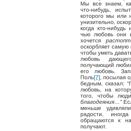
Мы все знаем, ка
что-нибудь, испы
которого мы или 
унизительно, оскор
когда кто-нибудь
чью любовь они н
хочется
растопт
оскорбляет самую г
чтобы уметь давать
любовь дающег
получающий любил
его любовь. За
Поль
[7]
, посылая 
бедным, сказал: 
любовь, на котор
того, чтобы лю
благодеяния…”
Есл
меньше удивлял
радости, иног
обращаются к н
получают.