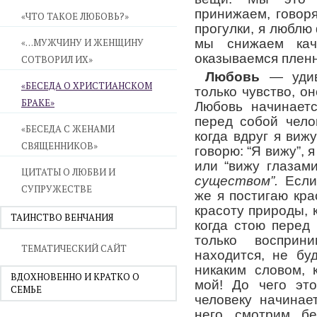
принижаем, говор
«ЧТО ТАКОЕ ЛЮБОВЬ?»
прогулки, я люблю
«…МУЖЧИНУ И ЖЕНЩИНУ
мы снижаем кач
оказываемся пленн
СОТВОРИЛ ИХ»
Любовь
— удиви
«БЕСЕДА О ХРИСТИАНСКОМ
только чувство, 
БРАКЕ»
Любовь начинаетс
перед собой чело
«БЕСЕДА С ЖЕНАМИ
когда вдруг я вижу
СВЯЩЕННИКОВ»
говорю: “Я вижу”, 
или “вижу глазам
ЦИТАТЫ О ЛЮБВИ И
существом”.
Если 
СУПРУЖЕСТВЕ
же я постигаю кра
красоту природы, 
ТАИНСТВО ВЕНЧАНИЯ
когда стою перед
только воспри
ТЕМАТИЧЕСКИЙ САЙТ
находится, не бу
никаким словом, 
ВДОХНОВЕННО И КРАТКО О
мой! До чего это
СЕМЬЕ
человеку начинае
него смотрим бе