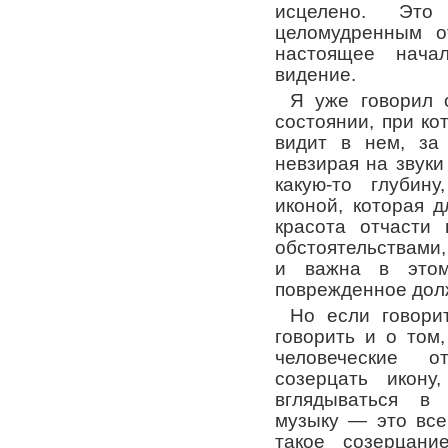
исцелено. Эт
целомудренным о
настоящее нача
видение.
Я уже говорил 
состоянии, при кот
видит в нем, за
невзирая на звуки 
какую-то глубин
иконой, которая д
красота отчасти
обстоятельствами,
и важна в этом 
поврежденное долж
Но если говор
говорить и о том
человеческие о
созерцать икону
вглядываться в 
музыку — это все
такое созерцани