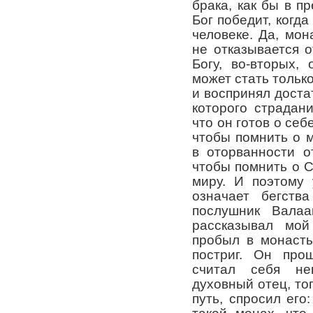
брака, как бы в п
Бог победит, когда
человеке. Да, мон
не отказывается о
Богу, во-вторых,
может стать только
и воспринял доста
которого страдан
что он готов о себ
чтобы помнить о 
в оторванности о
чтобы помнить о С
миру. И поэтому
означает бегств
послушник Валаа
рассказывал мой
пробыл в монасты
постриг. Он про
считал себя не
духовный отец, то
путь, спросил его