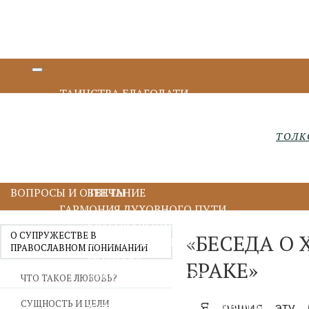
ТАИНСТВА БЛАГОДАТИ
КРЕЩЕНИЕ И МИРОПОМАЗАНИЕ
ИСПОВЕДЬ И ПРИЧАСТИЕ
ТОЛК
ПОКАЯНИЕ И ИСПОВЕДЬ
ПРИЧАСТИЕ И ЕВХАРИСТИЯ
СОБОРОВАНИЕ
ВОПРОСЫ И ОТВЕТЫ
ВЕНЧАНИЕ
ГАРМОНИЯ ДУХОВНОГО ПУТИ
БЛАГОДАРЕНИЕ
О СУПРУЖЕСТВЕ В
«БЕСЕДА О
ДУХОВНОЕ ЧТЕНИЕ
ПРАВОСЛАВНОМ ПОНИМАНИИ
МОЛИТВА
БРАКЕ»
ИИСУСОВА МОЛИТВА
ЧТО ТАКОЕ ЛЮБОВЬ?
ПОСТ
СУЩНОСТЬ И ЦЕЛИ
Я решил эту 
ДУХОВНИЧЕСТВО И СТАРЧЕСТВО