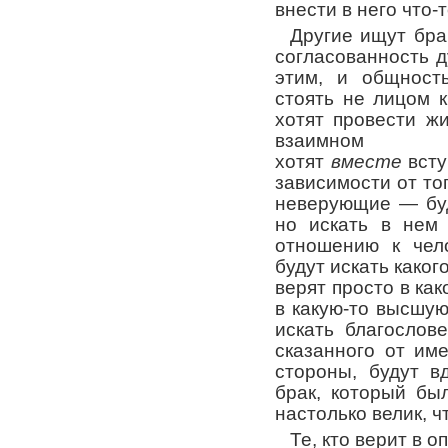
внести в него что-
Другие ищут бра
согласованность д
этим, и общность
стоять не лицом к
хотят провести ж
взаимном у
хотят
вместе
всту
зависимости от то
неверующие — буд
но искать в нем
отношению к чел
будут искать каког
верят просто в ка
в какую-то высшую
искать благослов
сказанного от име
стороны, будут в
брак, который бы
настолько велик, ч
Те, кто верит в о