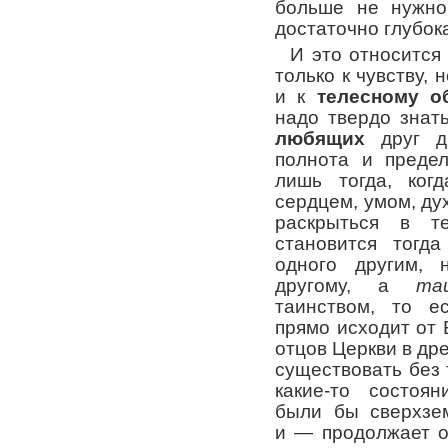
больше не нужн
достаточно глубок
И это относится
только к чувству, 
и к
телесному 
надо твердо знат
любящих
друг д
полнота и преде
лишь тогда, ког
сердцем, умом, ду
раскрыться в те
становится тогд
одного другим, 
другому, а
та
таинством, то е
прямо исходит от 
отцов Церкви в дре
существовать без т
какие-то состоян
были бы сверхзе
и — продолжает о