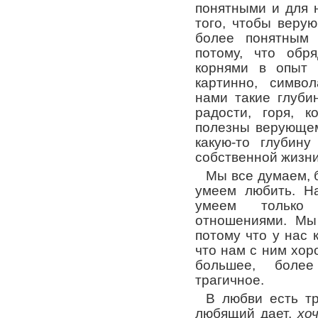
понятными и для 
того, чтобы веру
более понятным 
потому, что обр
корнями в опыт 
картинно, симво
нами такие глуб
радости, горя, 
полезны верующем
какую-то глубин
собственной жизни
Мы все думаем, б
умеем любить. Н
умеем тольк
отношениями. Мы
потому что у нас 
что нам с ним хор
большее, более
трагичное.
В любви есть тр
любящий дает,
хо