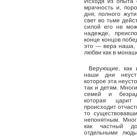
Исходя из опыта 
мрачность и, поро
дня, полного жути
свет во тьме дейс
силой его не мож
надежде, преисп
конце концов побе
это — вера наша,
любви как в монаше
Верующие, как 
наши дни неуст
которое эта неусто
так и детям. Мно
семей и безрад
которая царит
происходит отчасти
то существовавши
непонятным. Мног
как частный д
отдельными людь