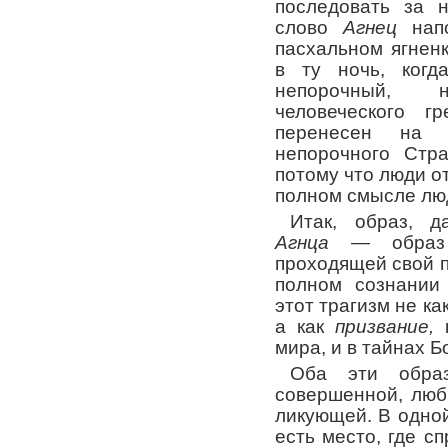
последовать за 
слово
Агнец
нап
пасхальном ягнен
в ту ночь, когд
непорочный, 
человеческого г
перенесен на 
непорочного Стра
потому что люди от
полном смысле лю
Итак, образ,
Агнца —
обра
проходящей свой п
полном сознании
этот трагизм не ка
а как
призвание,
к
мира, и в тайнах Б
Оба эти обра
совершенной, люб
ликующей. В одно
есть место, где с