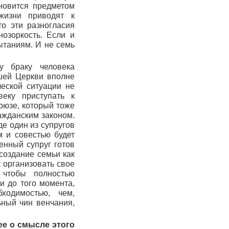
новится предметом
жизни приводят к
то эти разногласия
озоркость. Если и
ытаниям. И не семь
у браку человека
шей Церкви вполне
ческой ситуации не
веку приступать к
оюзе, который тоже
ажданским законом.
де один из супругов
м и совестью будет
енный супруг готов
 создание семьи как
 организовать свое
 чтобы полностью
и до того момента,
ходимостью, чем,
ьный чин венчания,
ее о смысле этого