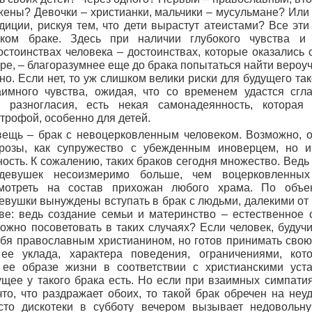
жены? Девочки – христианки, мальчики – мусульмане? Или
диции, рискуя тем, что дети вырастут атеистами? Все эти
ком браке. Здесь при наличии глубокого чувства и
стоинствах человека – достоинствах, которые оказались 
ере, – благоразумнее еще до брака попытаться найти вероу
но. Если нет, то уж слишком велики риски для будущего та
имного чувства, ожидая, что со временем удастся сгла
 разногласия, есть некая самонадеянность, которая
трофой, особенно для детей.
ещь – брак с невоцерковленным человеком. Возможно, о
розы, как супружество с убежденным иноверцем, но и
ость. К сожалению, таких браков сегодня множество. Ведь
девушек несоизмеримо больше, чем воцерковленны
смотреть на состав прихожан любого храма. По объе
вушки вынуждены вступать в брак с людьми, далекими от 
ве: ведь создание семьи и материнство – естественное
жно посоветовать в таких случаях? Если человек, будучи
бя православным христианином, но готов принимать свою
ее уклада, характера поведения, ограничениями, ко
 ее образе жизни в соответствии с христианскими уста
щее у такого брака есть. Но если при взаимных симпати
что, что раздражает обоих, то такой брак обречен на неу
то дискотеки в субботу вечером вызывает недовольн