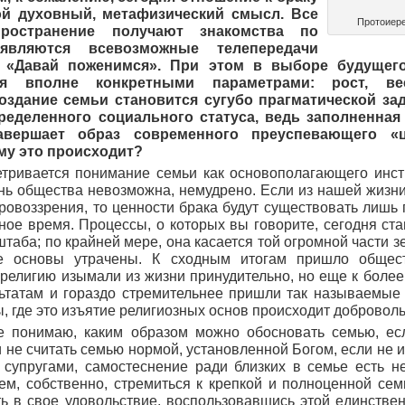
ой духовный, метафизический смысл. Все
Протоиере
ространение получают знакомства по
оявляются всевозможные телепередачи
 «Давай поженимся».
При этом в выборе будущего
ся вполне конкретными параметрами: рост, ве
здание семьи становится сугубо прагматической зад
ределенного социального статуса, ведь заполненная
авершает образ современного преуспевающего «ц
му это происходит?
етривается понимание семьи как основополагающего инсти
нь общества невозможна, немудрено. Если из нашей жизн
ровоззрения, то ценности брака будут существовать лишь 
ое время. Процессы, о которых вы говорите, сегодня ст
таба; по крайней мере, она касается той огромной части 
ые основы утрачены. К сходным итогам пришло общес
 религию изымали из жизни принудительно, но еще к боле
ьтатам и гораздо стремительнее пришли так называемые
, где это изъятие религиозных основ происходит доброволь
е понимаю, каким образом можно обосновать семью, ес
 не считать семью нормой, установленной Богом, если не ис
 супругами, самостеснение ради близких в семье есть н
чем, собственно, стремиться к крепкой и полноценной сем
ь в свое удовольствие, воспользовавшись этой единстве