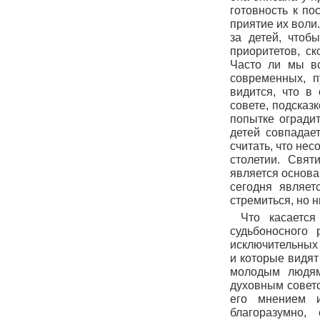
готовность к по
приятие их воли
за детей, чтоб
приоритетов, с
Часто ли мы вс
современных, п
видится, что в
совете, подсказ
попытке оградит
детей совпадае
считать, что нес
столетии. Свят
является основа
сегодня являет
стремиться, но 
Что касается
судьбоносного 
исключительных 
и которые видят
молодым людям,
духовным совето
его мнением и
благоразумно,