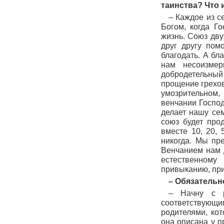
таинства? Что 
– Каждое из се
Богом, когда Г
жизнь. Союз дву
друг другу пом
благодать. А бл
нам несоизме
добродетельный
прощение грехов
умозрительном,
венчании Господ
делает нашу се
союз будет про
вместе 10, 20, 
никогда. Мы пр
Венчанием нам 
естественному
привыканию, прит
– Обязательн
– Начну с р
соответствую
родителями, кот
она описана у п