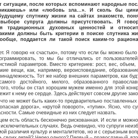
 ситуации, после которых вспоминают народные посл
рикажешь» или «любовь зла…». И сколь бы цин
будущему спутнику жизни на сайтах знакомств, поня
выборе супруга должны присутствовать. Я гово
ся традиционных духовных ценностей и относи
Какими должны быть критерии в поиске спутника ж
ообще, поддается ли такой поиск каким-то рацио
нет. Я говорю «к счастью», потому что если бы можно был
ограммировать, то мы бы отличались от пользователей
истикой параметров. Вместо критериев: рост, вес, объем,
кие вещи, как, например, вероисповедание, образование
инадлежность. Тот же набор внешних параметров, как будт
самого достойного, милого, образованного правосла
того, чтобы он стал хорошим мужем именно для этой конкр
лежит к нему ее сердце. Здесь действуют совсем другие зак
, что не может быть каких-то предварительно поставленных
«опасная дорога», «крутой поворот», «тупик». Ясно, что 
ности. Самые очевидные из них следует назвать.
цем есть область бесконечно рискованная. И если и можно
в исключительных случаях. Ведь очевидно, что супруги неиз
мой различия культур и менталитетов, но и с серьезным воп
ть своих детей? Через одного? Первый – православный, вт