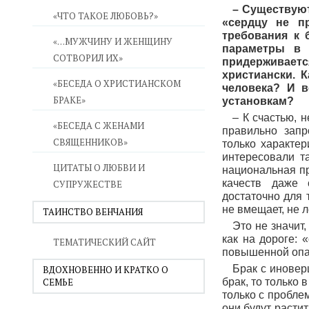
– Существуют
«ЧТО ТАКОЕ ЛЮБОВЬ?»
«сердцу не п
требования к 
«…МУЖЧИНУ И ЖЕНЩИНУ
параметры в 
СОТВОРИЛ ИХ»
придерживает
христиански. 
«БЕСЕДА О ХРИСТИАНСКОМ
человека?
И в
БРАКЕ»
установкам?
– К счастью, 
«БЕСЕДА С ЖЕНАМИ
правильно запр
СВЯЩЕННИКОВ»
только характер
интересовали та
ЦИТАТЫ О ЛЮБВИ И
национальная пр
качеств даже 
СУПРУЖЕСТВЕ
достаточно для 
не вмещает, не 
ТАИНСТВО ВЕНЧАНИЯ
Это не значит
как на дороге: 
ТЕМАТИЧЕСКИЙ САЙТ
повышенной опас
Брак с иновер
ВДОХНОВЕННО И КРАТКО О
СЕМЬЕ
брак, то только 
только с пробле
они будут расти