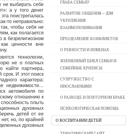
ГЛАВА СЕМЬИ?
у не выбирать себе
т»: а у того денег
РАЗВИТИЕ ОБЩЕНИЯ — ДЛЯ
а эта поистрепалась
УКРЕПЛЕНИЯ
как-то неправильно:
так, чтобы себя не
ВЗАИМОПОНИМАНИЯ
лям, как полагается
о в безрелигиозном
ПРЕОДОЛЕНИЕ КОНФЛИКТОВ
как ценности вне
О РЕВНОСТИ И ИЗМЕНАХ
чу.
вятся технологии,
ЖИЗНЕННЫЙ ЦИКЛ СЕМЬИ И
ворю не о платных
СЕМЕЙНЫЕ КРИЗИСЫ
о найти партнера,
срок. И этот поиск
СУПРУЖЕСТВО С
адного характера:
ичие недвижимости…
ИНОСЛАВНЫМИ
иск автомобиля по
ьскому отношению к
О РАЗВОДЕ И ПОВТОРНОМ БРАКЕ
е способность плыть
иционных духовных
ПСИХОЛОГИЧЕСКАЯ ПОМОЩЬ
беречь детей от ее
ет, но, по крайней
О ВОСПИТАНИИ ДЕТЕЙ
еделенных духовных
ТЕМАТИЧЕСКИЙ САЙТ