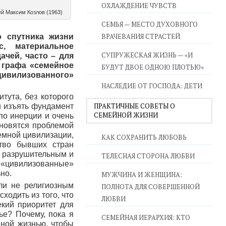
ОХЛАЖДЕНИЕ ЧУВСТВ
й Максим Козлов (1963)
СЕМЬЯ — МЕСТО ДУХОВНОГО
ВРАЧЕВАНИЯ СТРАСТЕЙ
 спутника жизни
с, материальное
СУПРУЖЕСКАЯ ЖИЗНЬ — «И
ачей, часто – для
 графа «семейное
БУДУТ ДВОЕ ОДНОЮ ПЛОТЬЮ»
ивилизованного»
НАСЛЕДИЕ ОТ ГОСПОДА: ДЕТИ
тута, без которого
ПРАКТИЧНЫЕ СОВЕТЫ О
и изъять фундамент
СЕМЕЙНОЙ ЖИЗНИ
по инерции и очень
ановятся проблемой
земной цивилизации,
КАК СОХРАНИТЬ ЛЮБОВЬ
тво бывших стран
е разрушительным и
ТЕЛЕСНАЯ СТОРОНА ЛЮБВИ
 «цивилизованные»
но.
МУЖЧИНА И ЖЕНЩИНА:
ли не религиозным
ПОЛНОТА ДЛЯ СОВЕРШЕННОЙ
ходить из того, что
ЛЮБВИ
екий приоритет для
ье? Почему, пока я
СЕМЕЙНАЯ ИЕРАРХИЯ: КТО
нной жизнью, чтобы