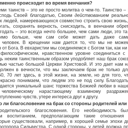
именно происходит во время венчания?
ми таинств – это не просто молитва о чем-то. Таинство – 
осподь Своей благодатью, Своим
действованием
реально
х людей, намеревающихся совместно строить свою жизнь, 
огать, сохранять верность, снисходить, в венчании обр
агодать – это всегда нечто большее, чем сами люди, это та
римо больше, чем сам себе может дать даже сам
 человек. В крещении нам дается то, что мы не може
 от Бога. В евхаристии мы соединяемся с Богом так, как ни
 философическом, нравственном уровне соединиться 
ь неким таинственным образом уподобляет наш брак союз
мью частью большой Церкви Христовой. И это дает нам н
должен в вечности, что мы заключаем брак не только дл
50, 70 лет здесь, в этой жизни, на земле, но для того, 
екрасно понимаем, что людям это не под силу. Благодат
дается уникальный шанс торжества Божией любви в наше
 человеческому нарастающему взаимному раздраже
уплению чувств, утере интереса друг к другу.
о ли благословение на брак со стороны родителей или
одительского благословения. Его необходимость б
щим воспитанием, предполагающим такие отношени
орые существовали, например, в хорошей семье эпохи до
ротопопа Сильвестра. С одной стороны, у детей должна пр