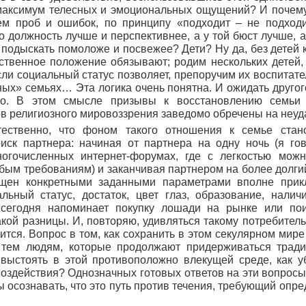
 максимум телесных и эмоциональных ощущений? И почем
ем проб и ошибок, по принципу «подходит – не подходи
го должность лучше и перспективнее, а у той бюст лучше, 
 подыскать помоложе и посвежее? Дети? Ну да, без детей 
твенное положение обязывают; родим нескольких детей, 
сли социальный статус позволяет, препоручим их воспитате
ых» семьях… Эта логика очень понятна. И ожидать другог
но. В этом смысле призывы к восстановлению семьи 
в религиозного мировоззрения заведомо обречены на неуда
ественно, что фоном такого отношения к семье стано
иск партнера: начиная от партнера на одну ночь (я го
ногочисленных интернет-форумах, где с легкостью можн
ым требованиям) и заканчивая партнером на более долгий 
щен конкретными заданными параметрами вполне прикл
иальный статус, достаток, цвет глаз, образование, нал
сегодня напоминает покупку лошади на рынке или по
акой разницы. И, повторяю, удивляться такому потребител
ится. Вопрос в том, как сохранить в этом секулярном мир
 тем людям, которые продолжают придерживаться трад
 выстоять в этой противоположно влекущей среде, как у
здействия? Однозначных готовых ответов на эти вопросы н
 осознавать, что это путь против течения, требующий опр