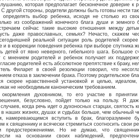
слушанию, которая предполагает бесконечное доверие к 
. С другой стороны, родители должны быть готовы нести та
ы определять выбор ребенка, исходя не столько из сво
колько из соображений конечного блага души и земного 
тречаем сейчас такие высокие отношения между деть
усть даже православных, семьях? Нечасто, скажем че
 сегодняшней реальной ситуации роль родителей скорее
ке и в коррекции поведения ребенка при выборе спутника жи
ь детей от явно неверного, гибельного шага. Большое с
т с мнением родителей и ребенок получает их поддержк
огласие родителей есть абсолютное препятствие к браку, не
итель Филарет в своей резолюции говорил, что несогл
нием отказа в заключении брака. Поэтому родительское бл
ся скорее нравственной установкой и целью, идеалом,
никак не необходимым каноническим требованием.
 окормления духовником, то его участие в принятии
решения, безусловно, пойдет только на пользу. Я да
случаев, когда речь идет о духоносных старцах, святость
 в наших жизнях, душах и судьбах больше, чем обычный че
 намеревающимся вступить в брак, благоразумнее бу
м к священнику и всячески стремиться соотносить свои ре
 предостережениями. Но не думаю, что священник
 если на основании своих наблюдений, предпочтен