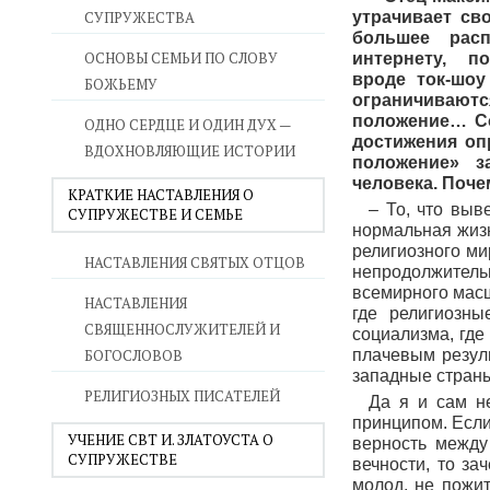
СУПРУЖЕСТВА
утрачивает св
большее расп
ОСНОВЫ СЕМЬИ ПО СЛОВУ
интернету, п
вроде ток-шоу
БОЖЬЕМУ
ограничивают
положение… Со
ОДНО СЕРДЦЕ И ОДИН ДУХ —
достижения оп
ВДОХНОВЛЯЮЩИЕ ИСТОРИИ
положение» з
человека. Поче
КРАТКИЕ НАСТАВЛЕНИЯ О
– То, что выв
СУПРУЖЕСТВЕ И СЕМЬЕ
нормальная жиз
религиозного ми
НАСТАВЛЕНИЯ СВЯТЫХ ОТЦОВ
непродолжительн
всемирного масш
НАСТАВЛЕНИЯ
где религиозн
СВЯЩЕННОСЛУЖИТЕЛЕЙ И
социализма, где
БОГОСЛОВОВ
плачевым резул
западные страны
РЕЛИГИОЗНЫХ ПИСАТЕЛЕЙ
Да я и сам н
принципом. Если
УЧЕНИЕ СВТ И. ЗЛАТОУСТА О
верность между
СУПРУЖЕСТВЕ
вечности, то за
молод, не пожит