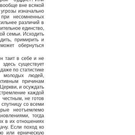
 вообще вне всякой
 угрозы изначально
 при несомненных
сильнее различий в
чительное единство,
кой семьи. Исходить
дить, примирить и
 может обернуться
н таит в себе и не
 здесь существует
 даже по статистике
х молодых людей,
ктивным причинам
Церкви, и осуждать
 стремление каждой
 честным, не готов
 спутницу со всеми
торые неотъемлемо
новлениями, тогда
ях в их отношениях
дачу. Если поход ко
ую или ерническую