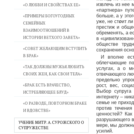
извлечь из нее
«О ЛЮБВИ И СВОЙСТВАХ ЕЕ»
«партнера» пут
«ПРИМЕРЫ БОГОУГОДНЫХ
больше, а у это
уже, не ст
о
ит ли
СЕМЕЙНЫХ
престиж и общес
ВЗАИМООТНОШЕНИЙ В
обременять, а е
ИСТОРИИ ВЕТХОГО ЗАВЕТА»
в «цивилизованн
обществе труд
«СОВЕТ ЖЕЛАЮЩИМ ВСТУПИТЬ
сохранения осно
В БРАК»
И вполне ест
облегчающие по
«ТАК ДОЛЖНЫ МУЖЬЯ ЛЮБИТЬ
услугах, а о м
СВОИХ ЖЕН, КАК СВОИ ТЕЛА»
отвечающего люб
предельно упро
«БРАК ЕСТЬ ВРАЧЕСТВО,
рост, вес, соц
Выбор супруга 
ИСТРЕБЛЯЮЩЕЕ БЛУД»
интернету – ник
семье не приход
«О РАЗВОДЕ, ПОВТОРНОМ БРАКЕ
против течения
И ВДОВСТВЕ»
ценностей? Как
разрушающего во
УЧЕНИЕ МИТР. А. СУРОЖСКОГО О
мере, мы должны
СУПРУЖЕСТВЕ
усилий.