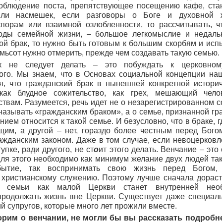
соблюдение поста, препятствующее посещению кафе, ста
или насмешек, если разговоры о Боге и духовной 
порам или взаимной озлобленности, то рассчитывать, ч
годы семейной жизни, – большое легкомыслие и недальн
ой брак, то нужно быть готовым к большим скорбям и исп
семьсот нужно отмерить, прежде чем создавать такую семью.
к не следует делать – это побуждать к церковном
ого. Мы знаем, что в Основах социальной концепции на
ся, что гражданский брак в нынешней конкретной истори
как блудное сожительство, как грех, мешающий чело
твам. Разумеется, речь идет не о незарегистрированном с
называть «гражданским браком», а о семье, признанной гр
ием относится к такой семье. И безусловно, что в браке, г
щим, а другой – нет, гораздо более честным перед Бого
ажданским законом. Даже в том случае, если невоцерковл
упке, ради другого, не ст
о
ит этого делать. Венчание – это
ля этого необходимо как минимум желание двух людей так
ытие, так воспринимать свою жизнь перед Богом,
 христианскому служению. Поэтому лучше сначала дораст
е семьи как малой Церкви станет внутренней необ
продолжать жизнь вне Церкви. Существует даже специал
 супругов, которые много лет прожили вместе.
орим о венчании, не могли бы вы рассказать подробн