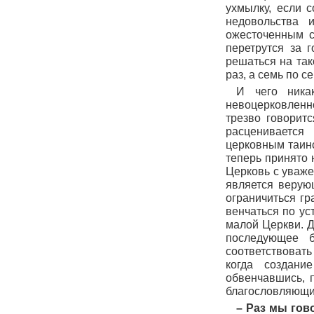
ухмылку, если 
недовольства 
ожесточенным с
перетрутся за 
решаться на так
раз, а семь по 
И чего ника
невоцерковленн
трезво говорит
расценивается 
церковным таинс
теперь принято 
Церковь с уважен
является верую
ограничиться гр
венчаться по уст
малой Церкви. Д
последующее б
соответствовать
когда создани
обвенчавшись, 
благословляющий
– Раз мы гов