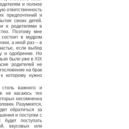
родителям и полное
кую ответственность
их предпочтений и
бытия своих детей.
ми и родителями в
стно. Поэтому мне
 состоит в мудром
зни, а иной раз – в
частье, если выбор
у и одобрение. Но
льзя было уже в XIX
асие родителей не
агословение на брак
 к которому нужно
 столь важного и
же не касаюсь тех
 которых несомненна
ловек. Разумеется,
дет обратиться за
шения и поступки с
 будет поступать
ий, вкусовых или