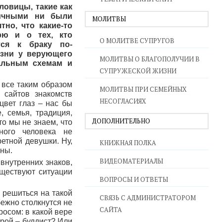
овицы, такие как
ичными ни были
МОЛИТВЫ
тно, что какие-то
рю и о тех, кто
О МОЛИТВЕ СУПРУГОВ
тся к браку по-
изни у верующего
МОЛИТВЫ О БЛАГОПОЛУЧИИ В
нальным схемам и
СУПРУЖЕСКОЙ ЖИЗНИ
о все таким образом
МОЛИТВЫ ПРИ СЕМЕЙНЫХ
 сайтов знакомств
НЕСОГЛАСИЯХ
 цвет глаз – нас бы
, семья, традиция,
ДОПОЛНИТЕЛЬНО
о мы не знаем, что
вного человека не
етной девушки. Ну,
КНИЖНАЯ ПОЛКА
оны.
ВИДЕОМАТЕРИАЛЫ
 внутренних знаков,
существуют ситуации
ВОПРОСЫ И ОТВЕТЫ
 решиться на такой
СВЯЗЬ С АДМИНИСТРАТОРОМ
бежно столкнутся не
САЙТА
росом: в какой вере
орой – буддист? Или