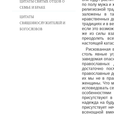
ЦИТАТЫ СВЯТЫХ ОТЦОВ О
по полу мужа и 
СЕМЬЕ И БРАКЕ
религиозной тра
заложены в та
ЦИТАТЫ
нравственных до
СВЯЩЕННОСЛУЖИТЕЛЕЙ И
традициях и в в
если это возмож
БОГОСЛОВОВ
же из силы вза
преодолеть все
настоящей катас
Рискованная в
столь явные уг
заведомая опасн
православных 
достаточно по
православные де
их мы не в пра
женщины. Что мо
исповедовать се
особенностями 
присутствуют в
надежда на буду
присутствует не
всенощной вмес