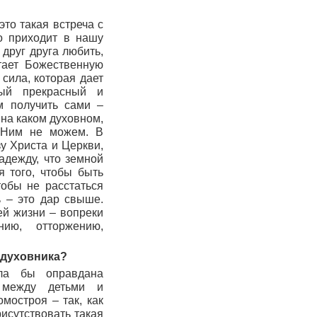
это такая встреча с
 приходит в нашу
друг друга любить,
етает Божественную
 сила, которая дает
ый прекрасный и
м получить сами –
 на каком духовном,
с Ним не можем. В
у Христа и Церкви,
адежду, что земной
я того, чтобы быть
чтобы не расстаться
ь – это дар свыше.
й жизни – вопреки
нию, отторжению,
 духовника?
ыла бы оправдана
я между детьми и
мостроя – так, как
исутствовать такая