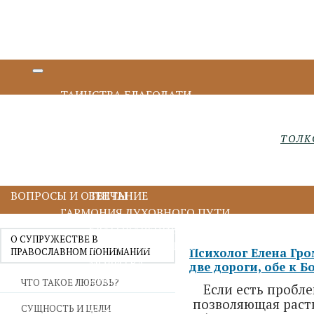
ТАИНСТВА БЛАГОДАТИ
КРЕЩЕНИЕ И МИРОПОМАЗАНИЕ
ИСПОВЕДЬ И ПРИЧАСТИЕ
ТОЛК
ПОКАЯНИЕ И ИСПОВЕДЬ
ПРИЧАСТИЕ И ЕВХАРИСТИЯ
СОБОРОВАНИЕ
ВОПРОСЫ И ОТВЕТЫ
ВЕНЧАНИЕ
ГАРМОНИЯ ДУХОВНОГО ПУТИ
БЛАГОДАРЕНИЕ
О СУПРУЖЕСТВЕ В
ДУХОВНОЕ ЧТЕНИЕ
ПРАВОСЛАВНОМ ПОНИМАНИИ
Психолог Елена Гро
МОЛИТВА
две дороги, обе к Бо
ИИСУСОВА МОЛИТВА
ЧТО ТАКОЕ ЛЮБОВЬ?
Если есть пробле
ПОСТ
позволяющая расти
СУЩНОСТЬ И ЦЕЛИ
ДУХОВНИЧЕСТВО И СТАРЧЕСТВО