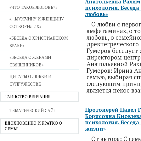
Анатольевна Рахим
«ЧТО ТАКОЕ ЛЮБОВЬ?»
психология. Беседа 
любовь»
«…МУЖЧИНУ И ЖЕНЩИНУ
О любви с первог
СОТВОРИЛ ИХ»
амфетаминах, о то
любовь, о семейно
«БЕСЕДА О ХРИСТИАНСКОМ
древнегреческого
БРАКЕ»
Гумеров беседует 
директором центр
«БЕСЕДА С ЖЕНАМИ
Анатольевной Рах
СВЯЩЕННИКОВ»
Гумеров: Ирина Ан
семью, выбирая сп
ЦИТАТЫ О ЛЮБВИ И
следующим принци
СУПРУЖЕСТВЕ
является некое вз
ТАИНСТВО ВЕНЧАНИЯ
Протоиерей Павел Г
ТЕМАТИЧЕСКИЙ САЙТ
Борисовна Киселев
психология. Беседа
ВДОХНОВЕННО И КРАТКО О
жизни»
СЕМЬЕ
От автора: С се