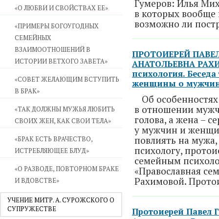
Гумеров: Илья Мих
«О ЛЮБВИ И СВОЙСТВАХ ЕЕ»
в которых вообще 
возможно ли постр
«ПРИМЕРЫ БОГОУГОДНЫХ
СЕМЕЙНЫХ
ВЗАИМООТНОШЕНИЙ В
ПРОТОИЕРЕЙ ПАВЕЛ
ИСТОРИИ ВЕТХОГО ЗАВЕТА»
АНАТОЛЬЕВНА РАХИ
психология. Беседа
«СОВЕТ ЖЕЛАЮЩИМ ВСТУПИТЬ
женщины о мужчин
В БРАК»
Об особенностях
в отношении мужчи
«ТАК ДОЛЖНЫ МУЖЬЯ ЛЮБИТЬ
голова, а жена – с
СВОИХ ЖЕН, КАК СВОИ ТЕЛА»
у мужчин и женщин
повлиять на мужа,
«БРАК ЕСТЬ ВРАЧЕСТВО,
психологу, протои
ИСТРЕБЛЯЮЩЕЕ БЛУД»
семейным психоло
«О РАЗВОДЕ, ПОВТОРНОМ БРАКЕ
«Православная се
Рахимовой. Протои
И ВДОВСТВЕ»
УЧЕНИЕ МИТР. А. СУРОЖСКОГО О
СУПРУЖЕСТВЕ
Протоиерей Павел 