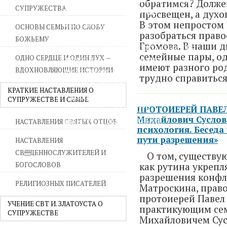
обратимся? Долже
СУПРУЖЕСТВА
ВОЙНА СО СТРАСТЯМИ
просвещен, а духо
СВЯТЫНИ В ДОМЕ
В этом непростом
ОСНОВЫ СЕМЬИ ПО СЛОВУ
разобраться право
ПРИТЧИ
БОЖЬЕМУ
Громова. В наши 
СЕМЬЯ - ПОЛНОТА ЗЕМНОГО СЧАСТЬЯ
семейные пары, о
ОДНО СЕРДЦЕ И ОДИН ДУХ —
ЛЮБОВЬ СУПРУЖЕСТВО
имеют разного ро
ВДОХНОВЛЯЮЩИЕ ИСТОРИИ
ВОСПИТАНИЕ
трудно справитьс
УТЕШЕНИЕ В СКОРБЯХ
КРАТКИЕ НАСТАВЛЕНИЯ О
УТОЛИ МОИ ПЕЧАЛИ
СУПРУЖЕСТВЕ И СЕМЬЕ
СТАРОСТЬ - РАДОСТЬ
ПРОТОИЕРЕЙ ПАВЕЛ
Михайлович Суслов
СМЕРТЬ ПОМИНОВЕНИЕ
НАСТАВЛЕНИЯ СВЯТЫХ ОТЦОВ
психология. Беседа
ЕПАРХИЯ НВК
пути разрешения»
НАСТАВЛЕНИЯ
СВЯЩЕННОСЛУЖИТЕЛЕЙ И
О том, существу
БОГОСЛОВОВ
как рутина укрепля
разрешения конфл
РЕЛИГИОЗНЫХ ПИСАТЕЛЕЙ
Матроскина, право
протоиерей Павел 
УЧЕНИЕ СВТ И. ЗЛАТОУСТА О
практикующим се
СУПРУЖЕСТВЕ
Михайловичем Сус