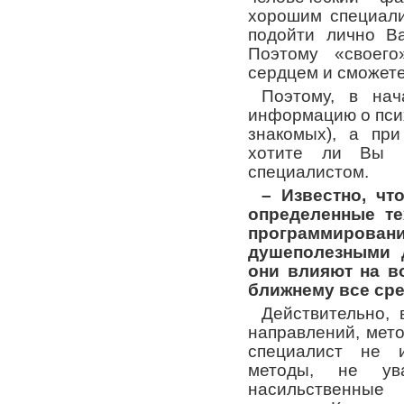
хорошим специали
подойти лично Ва
Поэтому «своего
сердцем и сможете
Поэтому, в на
информацию о псих
знакомых), а пр
хотите ли Вы 
специалистом.
– Известно, чт
определенные те
программиров
душеполезными д
они влияют на в
ближнему все ср
Действительно, 
направлений, мето
специалист не и
методы, не ув
насильственные