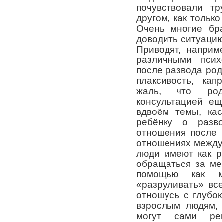
почувствовали т
другом, как только
Очень многие бр
доводить ситуацию
Приводят, наприм
различными псих
после развода род
плаксивость, кап
жаль, что ро
консультацией ещ
вдвоём темы, кас
ребёнку о разв
отношения после 
отношениях между
люди имеют как р
обращаться за ме
помощью как 
«разруливать» вс
отношусь с глубо
взрослым людям, 
могут сами ре