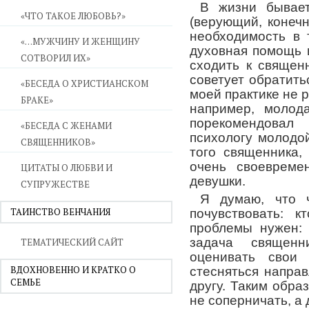
В жизни бывает
«ЧТО ТАКОЕ ЛЮБОВЬ?»
(верующий, конеч
необходимость в 
«…МУЖЧИНУ И ЖЕНЩИНУ
духовная помощь 
СОТВОРИЛ ИХ»
сходить к священ
советует обратить
«БЕСЕДА О ХРИСТИАНСКОМ
моей практике не р
БРАКЕ»
например, молода
порекомендовал
«БЕСЕДА С ЖЕНАМИ
психологу молодо
СВЯЩЕННИКОВ»
того священника,
очень своевреме
ЦИТАТЫ О ЛЮБВИ И
девушки.
СУПРУЖЕСТВЕ
Я думаю, что ч
ТАИНСТВО ВЕНЧАНИЯ
почувствовать: 
проблемы нужен: 
задача священн
ТЕМАТИЧЕСКИЙ САЙТ
оценивать свои
ВДОХНОВЕННО И КРАТКО О
стесняться направ
СЕМЬЕ
другу. Таким обра
не соперничать, а 