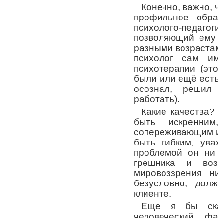
Конечно, важно,
профильное обра
психолого-педа
позволяющий ему
разными возрастам
психолог сам и
психотерапии (эт
были или ещё есть
осознал, реши
работать).
Какие качества?
быть искренни
сопереживающим и
быть гибким, ув
проблемой он ни
грешника и воз
мировоззрения н
безусловно, дол
клиенте.
Еще я бы ска
человеческий ф