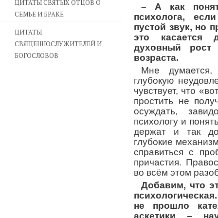
ЦИТАТЫ СВЯТЫХ ОТЦОВ О
– А как понят
СЕМЬЕ И БРАКЕ
психолога, есл
пустой звук, но 
ЦИТАТЫ
это касается 
СВЯЩЕННОСЛУЖИТЕЛЕЙ И
духовный рост 
БОГОСЛОВОВ
возраста.
Мне думается,
глубокую неудовл
чувствует, что «во
простить не полу
осуждать, завид
психологу и понять
держат и так до
глубокие механиз
справиться с пр
причастия. Право
во всём этом разо
Добавим, что э
психологическая
не прошло кат
аскетики – на