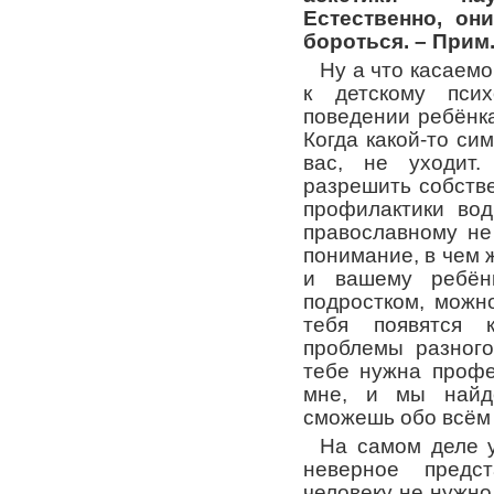
Естественно, он
бороться. – Прим
Ну а что касаем
к детскому псих
поведении ребёнка
Когда какой-то си
вас, не уходит.
разрешить собств
профилактики вод
православному не
понимание, в чем 
и вашему ребёнк
подростком, можно
тебя появятся к
проблемы разного
тебе нужна профе
мне, и мы найд
сможешь обо всём 
На самом деле 
неверное предст
человеку не нужно