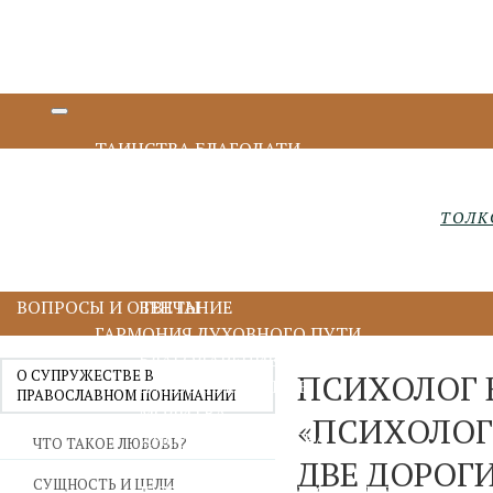
ТАИНСТВА БЛАГОДАТИ
КРЕЩЕНИЕ И МИРОПОМАЗАНИЕ
ИСПОВЕДЬ И ПРИЧАСТИЕ
ТОЛК
ПОКАЯНИЕ И ИСПОВЕДЬ
ПРИЧАСТИЕ И ЕВХАРИСТИЯ
СОБОРОВАНИЕ
ВОПРОСЫ И ОТВЕТЫ
ВЕНЧАНИЕ
ГАРМОНИЯ ДУХОВНОГО ПУТИ
БЛАГОДАРЕНИЕ
О СУПРУЖЕСТВЕ В
ПСИХОЛОГ 
ДУХОВНОЕ ЧТЕНИЕ
ПРАВОСЛАВНОМ ПОНИМАНИИ
МОЛИТВА
«ПСИХОЛОГ
ИИСУСОВА МОЛИТВА
ЧТО ТАКОЕ ЛЮБОВЬ?
ДВЕ ДОРОГИ
ПОСТ
СУЩНОСТЬ И ЦЕЛИ
ДУХОВНИЧЕСТВО И СТАРЧЕСТВО