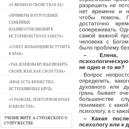
«О ЛЮБВИ И СВОЙСТВАХ ЕЕ»
разрешить не пото
нет времени и н
«ПРИМЕРЫ БОГОУГОДНЫХ
чтобы помочь. 
СЕМЕЙНЫХ
достаточно врем
ВЗАИМООТНОШЕНИЙ В
сопереживать. Од
самой важной пр
ИСТОРИИ ВЕТХОГО ЗАВЕТА»
человека с Богом
«СОВЕТ ЖЕЛАЮЩИМ ВСТУПИТЬ
было проблему без
В БРАК»
– Елена, к
психологическую
«ТАК ДОЛЖНЫ МУЖЬЯ ЛЮБИТЬ
не одно и то же?
СВОИХ ЖЕН, КАК СВОИ ТЕЛА»
Вопрос непросто
определить, како
«БРАК ЕСТЬ ВРАЧЕСТВО,
духовного или ду
ИСТРЕБЛЯЮЩЕЕ БЛУД»
грань бывает оч
большинстве сл
«О РАЗВОДЕ, ПОВТОРНОМ БРАКЕ
понимают, с како
И ВДОВСТВЕ»
психологу, а с как
УЧЕНИЕ МИТР. А. СУРОЖСКОГО О
– Какая после
СУПРУЖЕСТВЕ
психологу или к 