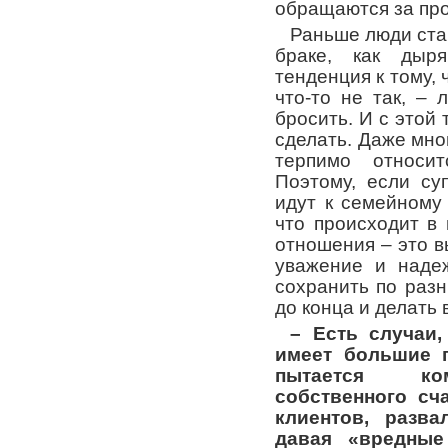
обращаются за пр
Раньше люди ста
браке, как дыр
тенденция к тому, ч
что-то не так, –
бросить. И с этой
сделать. Даже мн
терпимо относи
Поэтому, если су
идут к семейному 
что происходит в
отношения – это в
уважение и надеж
сохранить по раз
до конца и делать 
– Есть случаи,
имеет большие 
пытается ком
собственного сч
клиентов, разва
давая «вредные