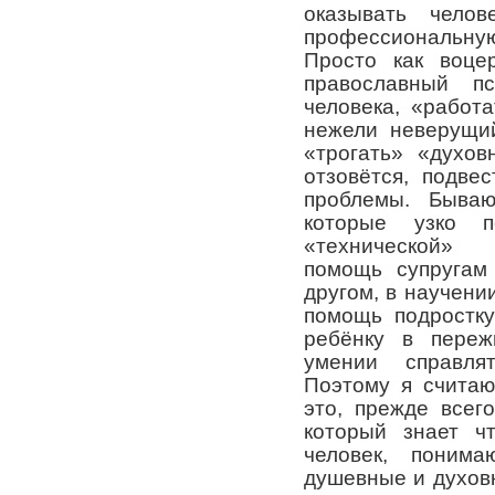
оказывать челов
профессиональн
Просто как воце
православный п
человека, «работ
нежели неверущий
«трогать» «духов
отзовётся, подве
проблемы. Бываю
которые узко пс
«технической» 
помощь супругам
другом, в научени
помощь подростк
ребёнку в переж
умении справля
Поэтому я считаю
это, прежде всег
который знает ч
человек, поним
душевные и духов