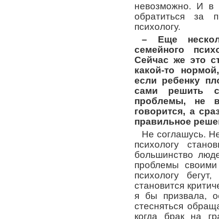
невозможно. И в 
обратиться за 
психологу.
– Еще нескол
семейного псих
Сейчас же это с
какой-то нормой
если ребенку пл
сами решить с
проблемы, не 
говорится, а сра
правильное реше
Не соглашусь. Не
психологу стано
большинство люд
проблемы своими
психологу бегут,
становится критиче
я бы призвала, о
стесняться обращ
когда брак на гр