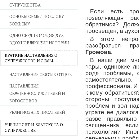
СУПРУЖЕСТВА
ВОЙНА СО СТРАСТЯМИ
Если есть про
СВЯТЫНИ В ДОМЕ
ОСНОВЫ СЕМЬИ ПО СЛОВУ
позволяющая р
ПРИТЧИ
БОЖЬЕМУ
обратимся? Долж
СЕМЬЯ - ПОЛНОТА ЗЕМНОГО СЧАСТЬЯ
просвещен, а духо
ОДНО СЕРДЦЕ И ОДИН ДУХ —
ЛЮБОВЬ СУПРУЖЕСТВО
В этом непро
ВДОХНОВЛЯЮЩИЕ ИСТОРИИ
ВОСПИТАНИЕ
разобраться п
УТЕШЕНИЕ В СКОРБЯХ
Громова.
КРАТКИЕ НАСТАВЛЕНИЯ О
УТОЛИ МОИ ПЕЧАЛИ
В наши дни мн
СУПРУЖЕСТВЕ И СЕМЬЕ
СТАРОСТЬ - РАДОСТЬ
пары, одинокие л
рода проблемы, 
СМЕРТЬ ПОМИНОВЕНИЕ
НАСТАВЛЕНИЯ СВЯТЫХ ОТЦОВ
самостоятельно
ЕПАРХИЯ НВК
профессионала. И 
НАСТАВЛЕНИЯ
к кому обратиться?
СВЯЩЕННОСЛУЖИТЕЛЕЙ И
стороны поступаю
БОГОСЛОВОВ
проблем и зол на
утрате ее диалога
РЕЛИГИОЗНЫХ ПИСАТЕЛЕЙ
разве правильно
УЧЕНИЕ СВТ И. ЗЛАТОУСТА О
священника, есл
СУПРУЖЕСТВЕ
психологии? Ино
серьезными пробл