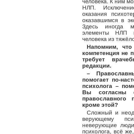
человека. К ним мо
НЛП. Исключени
оказания психот
оказавшимся в эк
Здесь иногда м
элементы НЛП и
человека из тяжёл
Напомним, что
компетенция не п
требует враче
редакции.
– Православн
помогает по-нас
психолога – пом
Вы согласны 
православного 
кроме этой?
Сложный и неод
верующему пси
неверующие люди.
психолога, всё же