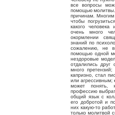
все вопросы мож
помощью молитвы. 
причинам. Многим
чтобы погрузитьс
какого человека 
очень много че
окормлении свящ
знаний по психоло
сожалению, не 
помощью одной мо
нездоровые модел
отдалились друг 
много претензий;
капризно, стал пи
или агрессивным; 
может понять,
профессию выбрат
общий язык с кол
его добротой и п
них какую-то работ
только молитвой 