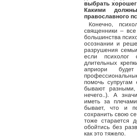
выбрать хорошег
Какими должн
православного п
Конечно, псих
священники – все
большинства психо
осознании и реше
разрушения семьи
если психолог
длительных крепк
априори буде
профессиональн
помочь супругам 
бывают разными,
нечего..). А зна
иметь за плечами
бывает, что и п
сохранить свою с
тоже старается д
обойтись без разв
как это тяжело.