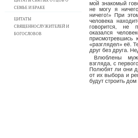
ЦИТАТЫ СВЯТЫХ ОТЦОВ О
мой знакомый гов
СЕМЬЕ И БРАКЕ
не могу я ничег
ничего!» При это
ЦИТАТЫ
человека находит
СВЯЩЕННОСЛУЖИТЕЛЕЙ И
говорится, не 
оказался челове
БОГОСЛОВОВ
присмотревшись к
«разглядел» её. Т
друг без друга. Н
Влюблены муж
взгляда, с первог
Полюбят ли они др
от их выбора и ре
будут строить дом