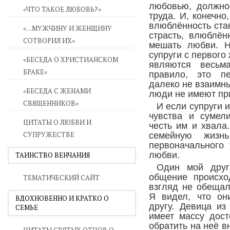
любовью, должно
«ЧТО ТАКОЕ ЛЮБОВЬ?»
труда. И, конечно
влюблённость ста
«…МУЖЧИНУ И ЖЕНЩИНУ
страсть, влюблён
СОТВОРИЛ ИХ»
мешать любви. Н
супруги с первого
«БЕСЕДА О ХРИСТИАНСКОМ
являются весьм
БРАКЕ»
правило, это пе
далеко не взаимны
«БЕСЕДА С ЖЕНАМИ
люди не имеют при
СВЯЩЕННИКОВ»
И если супруги 
чувства и сумел
ЦИТАТЫ О ЛЮБВИ И
честь им и хвала
СУПРУЖЕСТВЕ
семейную жизн
первоначального 
любви.
ТАИНСТВО ВЕНЧАНИЯ
Один мой друг
общение происхо
ТЕМАТИЧЕСКИЙ САЙТ
взгляд не обещал
Я видел, что он
ВДОХНОВЕННО И КРАТКО О
другу. Девица из
СЕМЬЕ
имеет массу дост
обратить на неё в