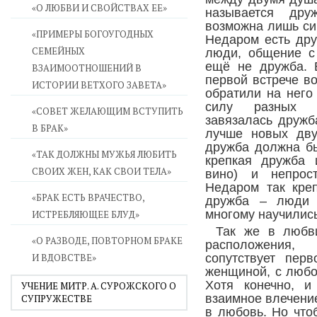
«О ЛЮБВИ И СВОЙСТВАХ ЕЕ»
называется дру
возможна лишь си
«ПРИМЕРЫ БОГОУГОДНЫХ
Недаром есть друз
СЕМЕЙНЫХ
люди, общение с
ещё не дружба. 
ВЗАИМООТНОШЕНИЙ В
первой встрече в
ИСТОРИИ ВЕТХОГО ЗАВЕТА»
обратили на него
силу разных о
«СОВЕТ ЖЕЛАЮЩИМ ВСТУПИТЬ
завязалась дружб
В БРАК»
лучше новых дву
дружба должна б
«ТАК ДОЛЖНЫ МУЖЬЯ ЛЮБИТЬ
крепкая дружба 
СВОИХ ЖЕН, КАК СВОИ ТЕЛА»
вино) и непрост
Недаром так креп
«БРАК ЕСТЬ ВРАЧЕСТВО,
дружба – люди 
многому научились
ИСТРЕБЛЯЮЩЕЕ БЛУД»
Так же в любви
«О РАЗВОДЕ, ПОВТОРНОМ БРАКЕ
расположения,
И ВДОВСТВЕ»
сопутствует пер
женщиной, с любо
Хотя конечно, и
УЧЕНИЕ МИТР. А. СУРОЖСКОГО О
взаимное влечени
СУПРУЖЕСТВЕ
в любовь. Но что