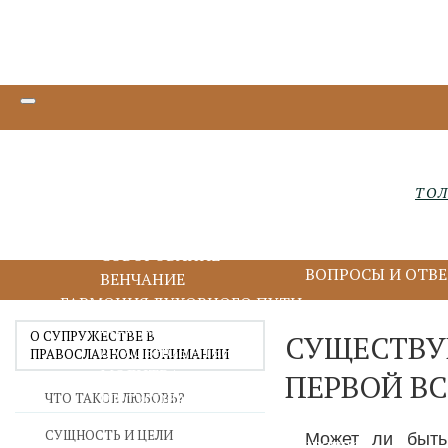
ТАИНСТВА БЛАГОДАТИ
КРЕЩЕНИЕ И МИРОПОМАЗАНИЕ
ИСПОВЕДЬ И ПРИЧАСТИЕ
ТО
ПОКАЯНИЕ И ИСПОВЕДЬ
ПРИЧАСТИЕ И ЕВХАРИСТИЯ
СОБОРОВАНИЕ
ВОПРОСЫ И ОТВ
ВЕНЧАНИЕ
ГАРМОНИЯ ДУХОВНОГО ПУТИ
БЛАГОДАРЕНИЕ
О СУПРУЖЕСТВЕ В
СУЩЕСТВУ
ДУХОВНОЕ ЧТЕНИЕ
ПРАВОСЛАВНОМ ПОНИМАНИИ
МОЛИТВА
ПЕРВОЙ ВС
ИИСУСОВА МОЛИТВА
ЧТО ТАКОЕ ЛЮБОВЬ?
ПОСТ
СУЩНОСТЬ И ЦЕЛИ
Может ли быть
ДУХОВНИЧЕСТВО И СТАРЧЕСТВО