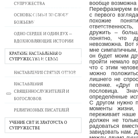
вообще возможна 
СУПРУЖЕСТВА
ВОЙНА СО СТРАСТЯМИ
Перефразируем во
СВЯТЫНИ В ДОМЕ
с первого взгляд
ОСНОВЫ СЕМЬИ ПО СЛОВУ
похожие поня
ПРИТЧИ
БОЖЬЕМУ
ответственность
СЕМЬЯ - ПОЛНОТА ЗЕМНОГО СЧАСТЬЯ
дружить – больш
ОДНО СЕРДЦЕ И ОДИН ДУХ —
ЛЮБОВЬ СУПРУЖЕСТВО
понятно, что д
ВДОХНОВЛЯЮЩИЕ ИСТОРИИ
ВОСПИТАНИЕ
невозможна. Вот 
мне симпатичным,
УТЕШЕНИЕ В СКОРБЯХ
КРАТКИЕ НАСТАВЛЕНИЯ О
он будет моим др
УТОЛИ МОИ ПЕЧАЛИ
СУПРУЖЕСТВЕ И СЕМЬЕ
пройти немало в
СТАРОСТЬ - РАДОСТЬ
что с этим челов
НАСТАВЛЕНИЯ СВЯТЫХ ОТЦОВ
СМЕРТЬ ПОМИНОВЕНИЕ
можно положить
лишнего не спрос
ЕПАРХИЯ НВК
НАСТАВЛЕНИЯ
песенке. «Друг 
пословица. Зна
СВЯЩЕННОСЛУЖИТЕЛЕЙ И
определённые исп
БОГОСЛОВОВ
С другом нужно 
моменты жизни,
РЕЛИГИОЗНЫХ ПИСАТЕЛЕЙ
переживает наше 
должен не тольк
УЧЕНИЕ СВТ И. ЗЛАТОУСТА О
радоваться вмест
СУПРУЖЕСТВЕ
завидовать нам. Д
между двумя душа