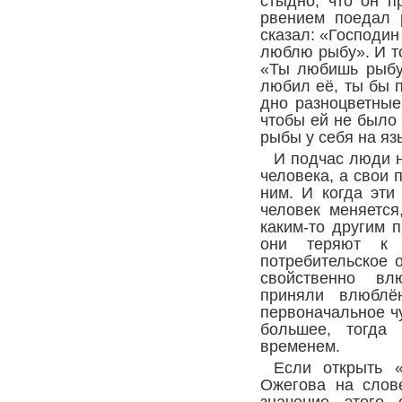
стыдно, что он п
рвением поедал 
сказал: «Господин
люблю рыбу». И то
«Ты любишь рыбу
любил её, ты бы 
дно разноцветные
чтобы ей не было 
рыбы у себя на яз
И подчас люди н
человека, а свои
ним. И когда эти
человек меняется
каким-то другим 
они теряют к 
потребительское 
свойственно вл
приняли влюблён
первоначальное чу
большее, тогда
временем.
Если открыть «
Ожегова на сло