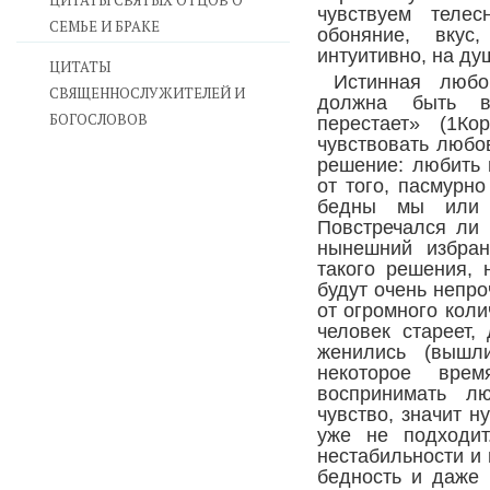
ЦИТАТЫ СВЯТЫХ ОТЦОВ О
чувствуем телес
СЕМЬЕ И БРАКЕ
обоняние, вкус,
интуитивно, на ду
ЦИТАТЫ
Истинная любо
СВЯЩЕННОСЛУЖИТЕЛЕЙ И
должна быть в
БОГОСЛОВОВ
перестает» (1Ко
чувствовать любо
решение: любить 
от того, пасмурн
бедны мы или 
Повстречался ли 
нынешний избран
такого решения,
будут очень непро
от огромного коли
человек стареет,
женились (вышл
некоторое вре
воспринимать лю
чувство, значит н
уже не подходит
нестабильности и 
бедность и даже 