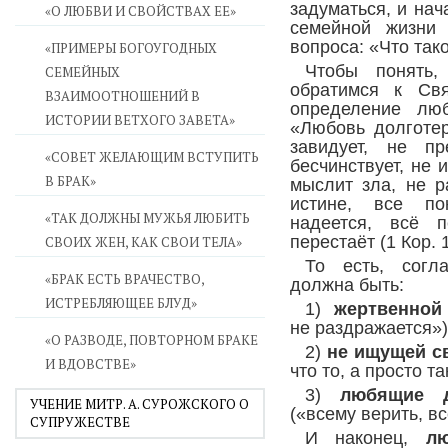
задуматься, и нач
«О ЛЮБВИ И СВОЙСТВАХ ЕЕ»
семейной жизни 
вопроса: «Что так
«ПРИМЕРЫ БОГОУГОДНЫХ
Чтобы понять,
СЕМЕЙНЫХ
обратимся к Св
ВЗАИМООТНОШЕНИЙ В
определение лю
ИСТОРИИ ВЕТХОГО ЗАВЕТА»
«Любовь долготер
завидует, не пр
«СОВЕТ ЖЕЛАЮЩИМ ВСТУПИТЬ
бесчинствует, не 
В БРАК»
мыслит зла, не р
истине, все по
«ТАК ДОЛЖНЫ МУЖЬЯ ЛЮБИТЬ
надеется, всё п
перестаёт (1 Кор. 1
СВОИХ ЖЕН, КАК СВОИ ТЕЛА»
То есть, согл
«БРАК ЕСТЬ ВРАЧЕСТВО,
должна быть:
ИСТРЕБЛЯЮЩЕЕ БЛУД»
1)
жертвенной
не раздражается»)
«О РАЗВОДЕ, ПОВТОРНОМ БРАКЕ
2)
не ищущей с
И ВДОВСТВЕ»
что то, а просто та
3)
любящие 
УЧЕНИЕ МИТР. А. СУРОЖСКОГО О
(«всему верить, вс
СУПРУЖЕСТВЕ
И наконец,
л