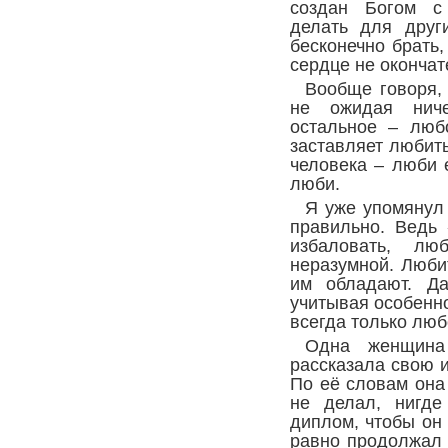
создан Богом с 
делать для друг
бесконечно брать,
сердце не окончат
Вообще говоря, 
не ожидая ниче
остальное – люб
заставляет любит
человека – люби 
люби.
Я уже упомянул
правильно. Ведь
избаловать, л
неразумной. Любит
им обладают. Да
учитывая особенно
всегда только лю
Одна женщин
рассказала свою 
По её словам она
не делал, нигде
диплом, чтобы он 
равно продолжал 