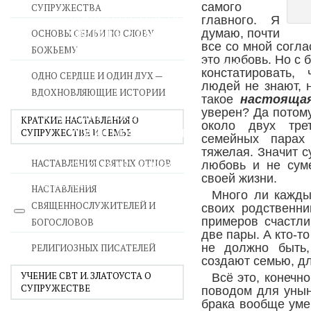
самого
СУПРУЖЕСТВА
ВОЙНА СО СТРАСТЯМИ
главного. Я
СВЯТЫНИ В ДОМЕ
думаю, почти
ОСНОВЫ СЕМЬИ ПО СЛОВУ
все со мной согла
ПРИТЧИ
БОЖЬЕМУ
это любовь. Но с
СЕМЬЯ - ПОЛНОТА ЗЕМНОГО СЧАСТЬЯ
констатировать,
ОДНО СЕРДЦЕ И ОДИН ДУХ —
ЛЮБОВЬ СУПРУЖЕСТВО
людей не знают, н
ВДОХНОВЛЯЮЩИЕ ИСТОРИИ
ВОСПИТАНИЕ
такое
настояща
уверен? Да потому
УТЕШЕНИЕ В СКОРБЯХ
КРАТКИЕ НАСТАВЛЕНИЯ О
около двух тре
УТОЛИ МОИ ПЕЧАЛИ
СУПРУЖЕСТВЕ И СЕМЬЕ
семейных парах
СТАРОСТЬ - РАДОСТЬ
тяжелая. Значит с
НАСТАВЛЕНИЯ СВЯТЫХ ОТЦОВ
СМЕРТЬ ПОМИНОВЕНИЕ
любовь и не суме
своей жизни.
ЕПАРХИЯ НВК
НАСТАВЛЕНИЯ
Много ли ка
жды
СВЯЩЕННОСЛУЖИТЕЛЕЙ И
своих родственни
примеров счастли
БОГОСЛОВОВ
две пары. А кто-т
не должно быть,
РЕЛИГИОЗНЫХ ПИСАТЕЛЕЙ
создают семью, дл
УЧЕНИЕ СВТ И. ЗЛАТОУСТА О
Всё это, конечн
СУПРУЖЕСТВЕ
поводом для унын
брака вообще уме