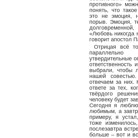
противного» можн
понять, что так
это не эмоция, 
порыв. Эмоция, т
долговременной,
«Любовь никогда н
говорит апостол П
Отрицая всё то
параллельно
утвердительные о
ответственность 
выбрали, чтобы 
нашей совестью
отвечаем за них.
ответе за тех, к
твёрдого решени
человеку будет за
Сегодня я люблю
любимым, а завтр
примеру, я уста
тоже изменилось
послезавтра встре
больше – вот и в