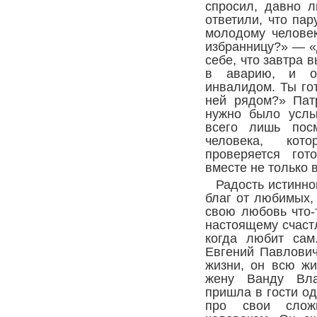
спросил, давно 
ответили, что пар
молодому челове
избранницу?» — «
себе, что завтра 
в аварию, и о
инвалидом. Ты го
ней рядом?» Пат
нужно было услы
всего лишь пос
человека, кот
проверяется гот
вместе не только в
Радость истинно
благ от любимых,
свою любовь что-
настоящему счастл
когда любит сам
Евгений Павлович
жизни, он всю ж
жену Ванду Вла
пришла в гости од
про свои сло