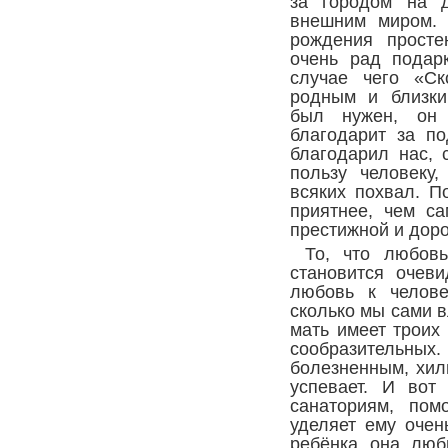
за городом на д
внешним миром.
рождения просте
очень рад подар
случае чего «Ск
родным и близки
был нужен, он 
благодарит за п
благодарил нас, 
пользу человеку
всяких похвал. П
приятнее, чем с
престижной и доро
То, что любов
становится очев
любовь к челове
сколько мы сами 
мать имеет троих 
сообразительных
болезненным, хил
успевает. И вот
санаториям, пом
уделяет ему очен
ребёнка она люб