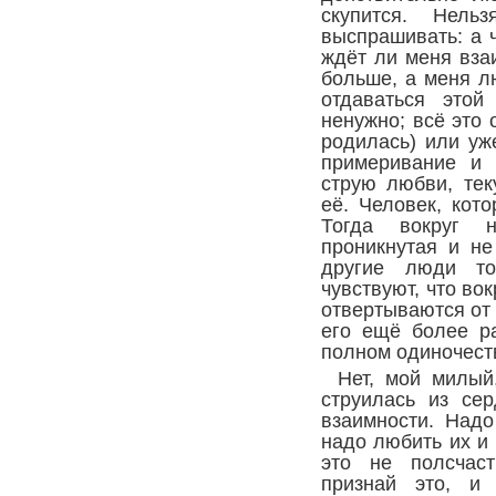
скупится. Нель
выспрашивать: а 
ждёт ли меня вза
больше, а меня л
отдаваться этой
ненужно; всё это 
родилась) или уж
примеривание и 
струю любви, тек
её. Человек, кот
Тогда вокруг н
проникнутая и не
другие люди то
чувствуют, что вок
отвертываются от 
его ещё более ра
полном одиночест
Нет, мой милый
струилась из се
взаимности. Над
надо любить их и 
это не полсчас
признай это, и 