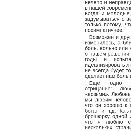
нелепо и неправд
в нашей современ
Когда и молодые
задумываться о в
только потому, ч
посимпатичнее.
Возможен и друг
изменилось, а бл
боль, вольно или 
о нашем решении 
годы и испыт
идеализировать лю
не всегда будет т
сделает нам больн
Ещё одно о
отрицание: л
«возьми». Любовь
мы любим человек
что он хорошо к 
богат и т.д. Как
брошюрку одной 
что я люблю св
нескольких стран