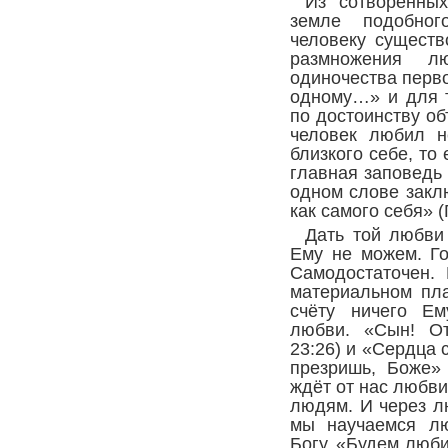
Из сотворенны
земле подобног
человеку существ
размножения л
одиночества перв
одному…» и для т
по достоинству об
человек любил н
близкого себе, то
главная заповедь 
одном слове закл
как самого себя» (Г
Дать той любви
Ему не можем. Го
Самодостаточен.
материальном пл
счёту ничего Ем
любви. «Сын! О
23:26) и «Сердца 
презришь, Боже» 
ждёт от нас любви
людям. И через л
мы научаемся л
Богу. «Будем люби