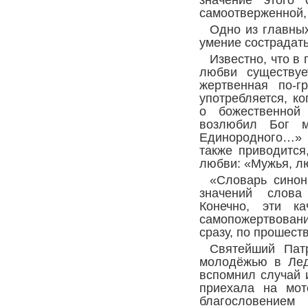
значение этого 
самоотверженной,
Одно из главных
умение сострадать
Известно, что в
любви существуе
жертвенная по-г
употребляется, к
о божественной
возлюбил Бог м
Единородного…» 
также приводится
любви: «Мужья, лю
«Словарь синон
значений слова
Конечно, эти ка
самопожертвован
сразу, по прошест
Святейший Пат
молодёжью в Лед
вспомнил случай 
приехала на мот
благословением