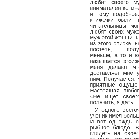
любит своего му
внимателен ко мне
и тому подобное
книжечки были н
читательницы мо
любят своих муже
муж этой женщины 
из этого списка, 
постель, — полу
меньше, а то и 
называется эгои
меня делают чт
доставляет мне 
ним. Получается, 
приятные ощущен
Настоящая любов
«Не ищет своего
получить, а дать.
У одного восто
ученик имел больш
И вот однажды о
рыбное блюдо. В
глядеть на своег