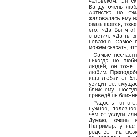
человеком. Он ск
Ванду очень люб
Артистка не ожи
жаловалась ему н
оказывается, тоже
его: «Да Вы что!
ответил: «Да ты з
неважно. Самое г
можем сказать, чт
Самые несчастн
никогда не люби
людей, он тоже 
любим. Преподоб
ищи любви от бл
увидит её, смуща
ближнему. Посту
приведёшь ближне
Радость оттого
нужное, полезное
чем от услуги ил
Думаю, очень м
Например, у нас 
родственник, ска