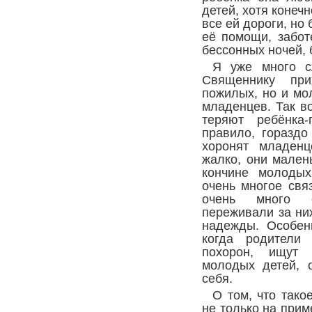
детей, хотя конеч
все ей дороги, но
её помощи, забот
бессонных ночей, 
Я уже много с
Священнику при
пожилых, но и мо
младенцев. Так во
теряют ребёнка-
правило, гораздо
хоронят младенц
жалко, они мален
кончине молоды
очень многое свя
очень много с
переживали за ни
надежды. Особенн
когда родители
похорон, ищут 
молодых детей, 
себя.
О том, что так
не только на прим