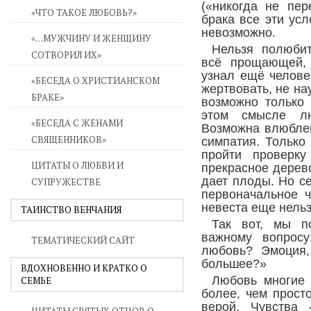
(«никогда не пер
«ЧТО ТАКОЕ ЛЮБОВЬ?»
брака все эти ус
невозможно.
«…МУЖЧИНУ И ЖЕНЩИНУ
Нельзя полюбит
СОТВОРИЛ ИХ»
всё прощающей,
узнал ещё челове
«БЕСЕДА О ХРИСТИАНСКОМ
жертвовать, не на
БРАКЕ»
возможно только 
этом смысле лю
«БЕСЕДА С ЖЕНАМИ
Возможна влюблен
СВЯЩЕННИКОВ»
симпатия. Только
пройти проверку
ЦИТАТЫ О ЛЮБВИ И
прекрасное дерево
дает плоды. Но се
СУПРУЖЕСТВЕ
первоначальное ч
невеста еще нель
ТАИНСТВО ВЕНЧАНИЯ
Так вот, мы п
важному вопросу
ТЕМАТИЧЕСКИЙ САЙТ
любовь? Эмоция,
большее?»
ВДОХНОВЕННО И КРАТКО О
Любовь многие 
СЕМЬЕ
более, чем прост
верой. Чувства