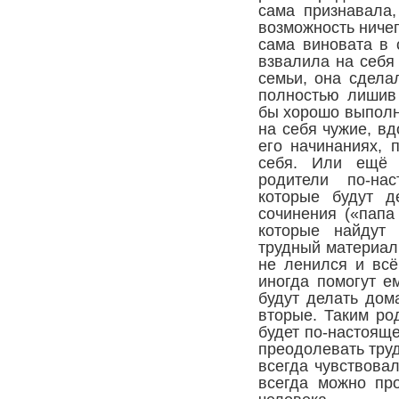
сама признавала,
возможность ничег
сама виновата в 
взвалила на себя
семьи, она сдела
полностью лишив
бы хорошо выполня
на себя чужие, в
его начинаниях, 
себя. Или ещё 
родители по-на
которые будут д
сочинения («папа
которые найдут 
трудный материал,
не ленился и всё
иногда помогут е
будут делать дом
вторые. Таким ро
будет по-настоящ
преодолевать труд
всегда чувствовал
всегда можно пр