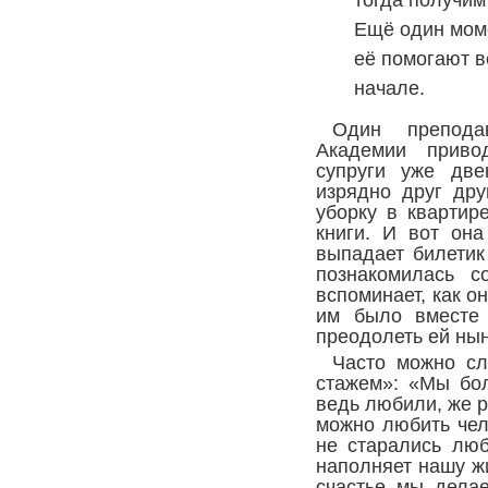
тогда получим
Ещё один моме
её помогают в
начале.
Один препода
Академии приво
супруги уже две
изрядно друг дру
уборку в квартир
книги. И вот она
выпадает билетик
познакомилась 
вспоминает, как о
им было вместе 
преодолеть ей ны
Часто можно сл
стажем»: «Мы бо
ведь любили, же 
можно любить чел
не старались люб
наполняет нашу ж
счастье мы дела