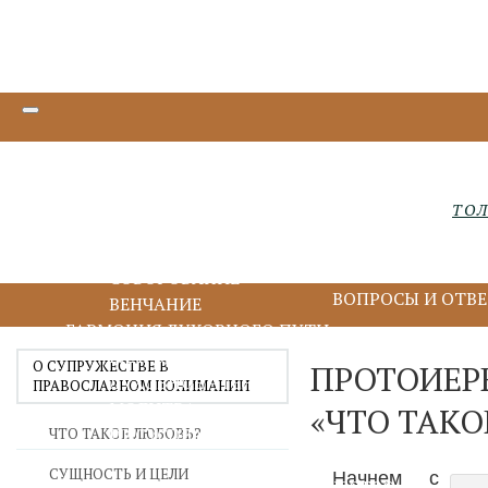
ТАИНСТВА БЛАГОДАТИ
КРЕЩЕНИЕ И МИРОПОМАЗАНИЕ
ИСПОВЕДЬ И ПРИЧАСТИЕ
ТО
ПОКАЯНИЕ И ИСПОВЕДЬ
ПРИЧАСТИЕ И ЕВХАРИСТИЯ
СОБОРОВАНИЕ
ВОПРОСЫ И ОТВ
ВЕНЧАНИЕ
ГАРМОНИЯ ДУХОВНОГО ПУТИ
БЛАГОДАРЕНИЕ
О СУПРУЖЕСТВЕ В
ПРОТОИЕР
ДУХОВНОЕ ЧТЕНИЕ
ПРАВОСЛАВНОМ ПОНИМАНИИ
МОЛИТВА
«ЧТО ТАКО
ИИСУСОВА МОЛИТВА
ЧТО ТАКОЕ ЛЮБОВЬ?
ПОСТ
СУЩНОСТЬ И ЦЕЛИ
Начнем с
ДУХОВНИЧЕСТВО И СТАРЧЕСТВО