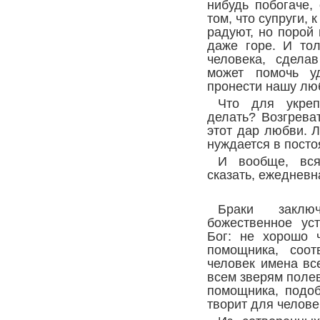
нибудь побогаче,
том, что супруги, 
радуют, но порой 
даже горе. И то
человека, сдела
может помочь у
пронести нашу люб
Что для укреп
делать? Возгрева
этот дар любви. 
нуждается в посто
И вообще, вся
сказать, ежедневн
Браки закл
божественное ус
Бог: не хорошо 
помощника, соот
человек имена вс
всем зверям поле
помощника, подоб
творит для челове