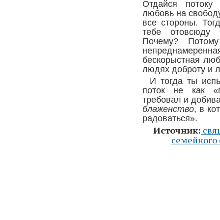
Отдайся потоку 
любовь на свободу
все стороны. Тог
тебе отовсюду 
Почему? Потому
непреднамеренна
бескорыстная люб
людях доброту и 
И тогда ты исп
поток не как «п
требовал и добива
блаженство
, в ко
радоваться».
Источник:
свящ
семейного 