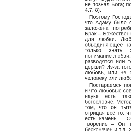
не познал Бога; п
4:7, 8).
Поэтому Господ
что Адаму было с
заложена потреб
Брак – Божествен
для любви. Люб
объединяющее на
только знать э
понимание любви.
разводятся или т
церкви? Из-за того
любовь, или не 
человеку или любо
Постараемся пон
и что любовью сов
науке есть так
богословие. Метод
том, что он пыт
отрицая всё то, ч
есть камень – О
творение – Он н
бесконечен и т.д.