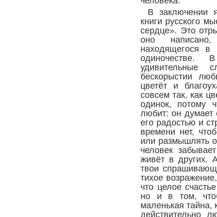
человека.
В заключении я
книги русского м
сердце». Это отр
оно написано
находящегося в 
одиночестве. 
удивительные 
бескорыстии люб
цветёт и благоу
совсем так, как цв
одинок, потому ч
любит: он думает 
его радостью и ст
времени нет, что
или размышлять о 
человек забывает
живёт в других. 
твои спрашивающ
тихое возражение,
что целое счастье
но и в том, что
маленькая тайна, 
действительно л