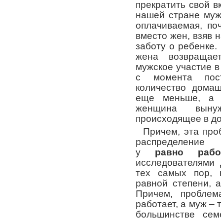
прекратить свой в
нашей стране муж
оплачиваемая, по
вместо жен, взяв 
заботу о ребенке. 
жена возвращае
мужское участие в
с момента пос
количество дома
еще меньше, а 
женщина выну
происходящее в д
Причем, эта про
распределени
у
равно
раб
исследователями 
тех самых пор, 
равной степени, 
Причем, проблем
работает, а муж – 
большинстве се