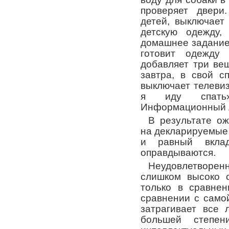
проверяет двери
детей, выключает
детскую одежду,
домашнее задание 
готовит одежду
добавляет три ве
завтра, в свой с
выключает телевиз
я иду спать»
Информационный л
В результате о
на декларируемые 
и равный вкла
оправдываются.
Неудовлетворен
слишком высоко 
только в сравне
сравнении с само
затрагивает все 
большей степе