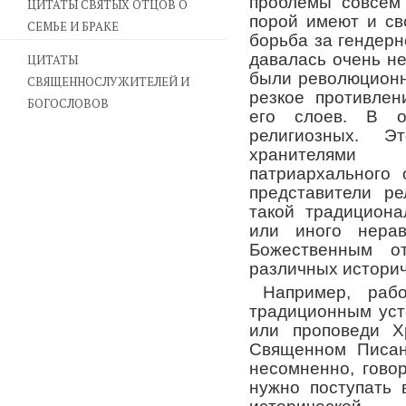
проблемы совсем
ЦИТАТЫ СВЯТЫХ ОТЦОВ О
порой имеют и св
СЕМЬЕ И БРАКЕ
борьба за гендерн
давалась очень н
ЦИТАТЫ
были революционн
СВЯЩЕННОСЛУЖИТЕЛЕЙ И
резкое противлен
БОГОСЛОВОВ
его слоев. В 
религиозных. Эт
хранителями
патриархального
представители ре
такой традициона
или иного нерав
Божественным от
различных историч
Например, рабо
традиционным уст
или проповеди Х
Священном Писан
несомненно, гово
нужно поступать 