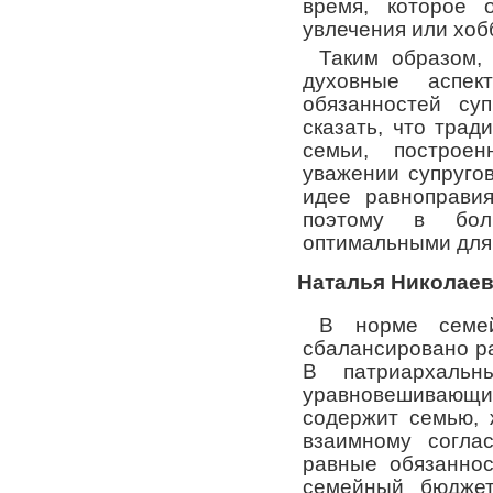
время, которое 
увлечения или хоб
Таким образом,
духовные аспек
обязанностей су
сказать, что тра
семьи, постро
уважении супругов
идее равноправия
поэтому в бол
оптимальными для
Наталья Николаев
В норме семей
сбалансировано р
В патриархаль
уравновешивающие
содержит семью, 
взаимному согла
равные обязаннос
семейный бюджет