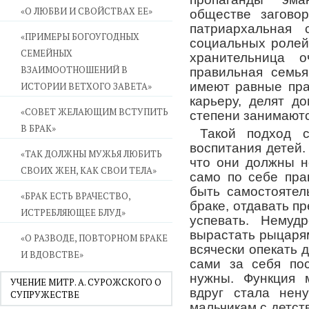
«О ЛЮБВИ И СВОЙСТВАХ ЕЕ»
обществе загово
патриархальная 
«ПРИМЕРЫ БОГОУГОДНЫХ
социальных ролей
СЕМЕЙНЫХ
хранительница 
ВЗАИМООТНОШЕНИЙ В
правильная семья
имеют равные пра
ИСТОРИИ ВЕТХОГО ЗАВЕТА»
карьеру, делят д
«СОВЕТ ЖЕЛАЮЩИМ ВСТУПИТЬ
степени занимаются
В БРАК»
Такой подход 
воспитания детей.
«ТАК ДОЛЖНЫ МУЖЬЯ ЛЮБИТЬ
что они должны н
СВОИХ ЖЕН, КАК СВОИ ТЕЛА»
само по себе пра
быть самостояте
«БРАК ЕСТЬ ВРАЧЕСТВО,
браке, отдавать пр
ИСТРЕБЛЯЮЩЕЕ БЛУД»
успевать. Немуд
вырастать рыцаря
«О РАЗВОДЕ, ПОВТОРНОМ БРАКЕ
всячески опекать 
И ВДОВСТВЕ»
сами за себя по
нужны. Функция 
УЧЕНИЕ МИТР. А. СУРОЖСКОГО О
вдруг стала нен
СУПРУЖЕСТВЕ
мальчикам с детств