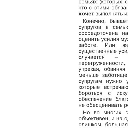
семьях (которых с
что с этими обяз
хочет
выполнять и
Конечно, бывае
супругов в семь
сосредоточена н
оценить усилия му
заботе. Или ж
существенные уси
случается –
перегруженности,
упрекая, обвиняя
меньше заботяще
супругам нужно у
которые встреча
бороться с иск
обеспечение благ
не обесценивать р
Но во многих с
объективен, и на 
слишком большая