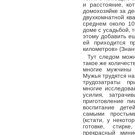
и расстояние, ко
домохозяйке за де
двухкомнатной ква
среднем около 10
доме с усадьбой, т
этому добавить ещ
ей приходится п
километров» (Знани
Тут следом мож
такое же количест
многие мужчины 
Мужья трудятся на
трудозатраты п
многие исследова
усилия, затрач
приготовление пи
воспитание дете
самыми простым
(кстати, у некот
готовке, стирке
прекрасный мини