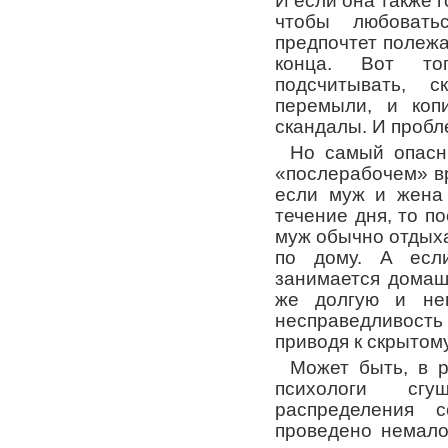
И если она также г
чтобы любоватьс
предпочтет полежа
конца. Вот т
подсчитывать, 
перемыли, и коп
скандалы. И проб
Но самый опасн
«послерабочем» в
если муж и жена
течение дня, то п
муж обычно отдыха
по дому. А есл
занимается домаш
же долгую и неп
несправедливо
приводя к скрытом
Может быть, в р
психологи сг
распределения 
проведено немало