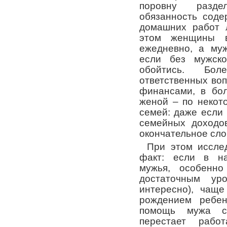
поровну разде
обязанность соде
домашних работ 
этом женщины 
ежедневно, а му
если без мужско
обойтись. Бо
ответственных воп
финансами, в бол
женой – по некот
семей: даже если
семейных доходов
окончательное сло
При этом иссле
факт: если в на
мужья, особенн
достаточным ур
интересно), чаще
рождением ребе
помощь мужа с
перестает рабо