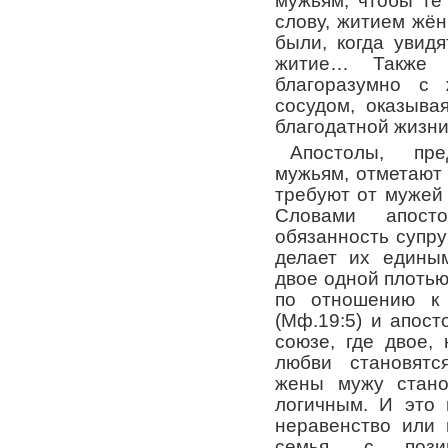
мужьям, чтобы те
слову, житием жё
были, когда увид
житие… Также 
благоразумно с
сосудом, оказыва
благодатной жизни
Апостолы, пр
мужьям, отметают
требуют от мужей
Словами апосто
обязанность супру
делает их едины
двое одной плоть
по отношению к 
(
Мф.19:5
) и апост
союзе, где двое,
любви становятс
жены мужу стано
логичным. И это 
неравенство или 
семья, с пози