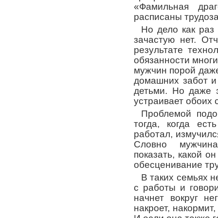
«Фамильная драг
расписаны трудоз
Но дело как раз
зачастую нет. От
результате техно
обязанности многих
мужчин порой даже
домашних забот и
детьми. Но даже 
устраивает обоих 
Проблемой подо
тогда, когда ест
работал, измучилс
Словно мужчина
показать, какой о
обесценивание тр
В таких семьях н
с работы и говори
начнет вокруг не
накроет, накормит,