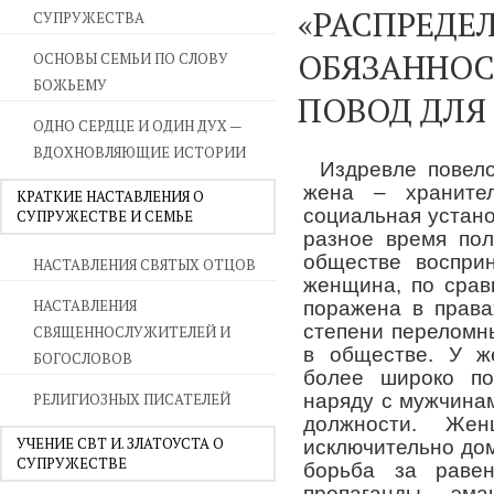
«РАСПРЕДЕ
СУПРУЖЕСТВА
ОБЯЗАННОСТ
ОСНОВЫ СЕМЬИ ПО СЛОВУ
БОЖЬЕМУ
ПОВОД ДЛЯ
ОДНО СЕРДЦЕ И ОДИН ДУХ —
ВДОХНОВЛЯЮЩИЕ ИСТОРИИ
Издревле повело
жена – хранител
КРАТКИЕ НАСТАВЛЕНИЯ О
социальная устано
СУПРУЖЕСТВЕ И СЕМЬЕ
разное время по
обществе восприн
НАСТАВЛЕНИЯ СВЯТЫХ ОТЦОВ
женщина, по срав
НАСТАВЛЕНИЯ
поражена в права
степени переломн
СВЯЩЕННОСЛУЖИТЕЛЕЙ И
в обществе. У ж
БОГОСЛОВОВ
более широко по
РЕЛИГИОЗНЫХ ПИСАТЕЛЕЙ
наряду с мужчина
должности. Жен
УЧЕНИЕ СВТ И. ЗЛАТОУСТА О
исключительно до
СУПРУЖЕСТВЕ
борьба за равен
пропаганды эм