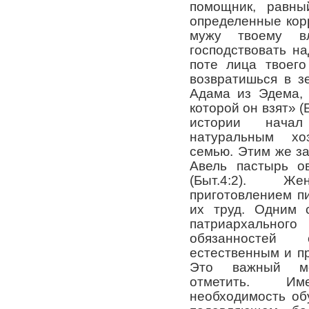
помощник, равны
определенные кор
мужу твоему в
господствовать на
поте лица твоего
возвратишься в з
Адама из Эдема, 
которой он взят» (
истории нача
натуральным хо
семью. Этим же з
Авель пастырь о
(
Быт.4:2
). Жен
приготовлением п
их труд. Одним 
патриархального
обязанностей
естественным и п
Это важный мо
отметить. Им
необходимость об