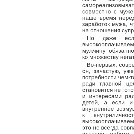
самореализовы
совместно с муже
наше время нере
заработок мужа, ч
на отношения супр
Но даже есл
высокооплачива
мужчину обязанно
ко множеству нега
Во-первых, совр
он, зачастую, уж
потребности чем-то
ради главной це
становится не гот
и интересами ра
детей, а если и
внутреннее возму
к внутрилично
высокооплачиваем
это не всегда сов
случаев работа,