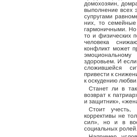
домохозяин, домра
выполнение всех 
супругами равном
них, то семейные
гармоничными. Но 
то и физических 
человека снижа
конфликт может п
эмоциональному
здоровьем. И если
сложившейся си
привести к снижен
к оскудению любви
Станет ли в та
возврат к патриа
и защитник», «жен
Стоит учесть,
коррективы не то
сил», но и в во
социальных ролей
Например, усло