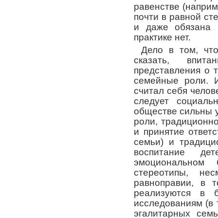
равенстве (напри
почти в равной ст
и даже обязана 
практике нет.
Дело в том, что
сказать, впи
представления о 
семейные роли. 
считал себя челов
следует социаль
обществе сильны у
роли, традиционн
и принятие ответ
семьи) и традици
воспитание д
эмоциональном 
стереотипы, не
равноправии, в 
реализуются в б
исследованиям (в 
эгалитарных семь