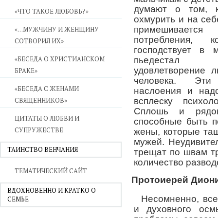
думают о том, к
«ЧТО ТАКОЕ ЛЮБОВЬ?»
охмурить и на себе
примешивает
«…МУЖЧИНУ И ЖЕНЩИНУ
потребления, 
СОТВОРИЛ ИХ»
господствует в 
«БЕСЕДА О ХРИСТИАНСКОМ
пьедестал п
удовлетворение 
БРАКЕ»
человека. Эти
«БЕСЕДА С ЖЕНАМИ
наслоения и над
СВЯЩЕННИКОВ»
всплеску психол
Сплошь и рядо
ЦИТАТЫ О ЛЮБВИ И
способные быть п
СУПРУЖЕСТВЕ
жены, которые та
мужей. Неудивите
ТАИНСТВО ВЕНЧАНИЯ
трещат по швам т
количество развод
ТЕМАТИЧЕСКИЙ САЙТ
Протоиерей Дион
ВДОХНОВЕННО И КРАТКО О
Несомненно, вс
СЕМЬЕ
и духовного осм