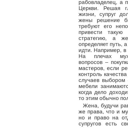
рабовладелец, а 
Церкви. Решая г
жизни, супруг до
жены решение бы
требуют его непо
привести такую
стратегию, а же
определяет путь, а
идти. Например, в
На плечах муж
вопросов – покуп
мастеров, если р
контроль качества
случаев выбором 
мебели занимаютс
когда дело доход
то этим обычно по
Жена, будучи ра
же права, что и му
но и право на от
супругов есть с