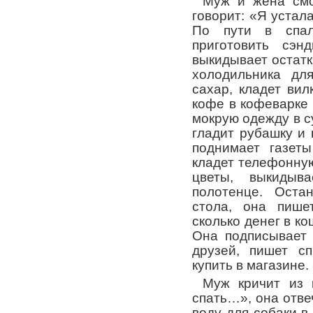
Муж и жена смо
говорит: «Я устала
По пути в спа
приготовить сэн
выкидывает остатк
холодильника дл
сахар, кладет вил
кофе в кофеварке
мокрую одежду в су
гладит рубашку и
поднимает газеты
кладет телефонную
цветы, выкидыв
полотенце. Оста
стола, она пише
сколько денег в ко
Она подписывает 
друзей, пишет сп
купить в магазине.
Муж кричит из 
спать…», она отве
воду для собаки в 