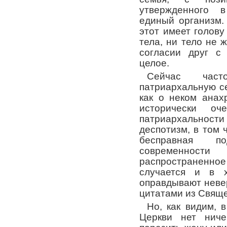
утвержденного 
единый организм.
этот имеет голову
тела, ни тело не 
согласии друг с
целое.
Сейчас част
патриархальную се
как о неком анах
исторически о
патриархальност
деспотизм, в том 
бесправная п
современнос
распространенно
случается и в х
оправдывают неве
цитатами из Свящ
Но, как видим,
Церкви нет ниче