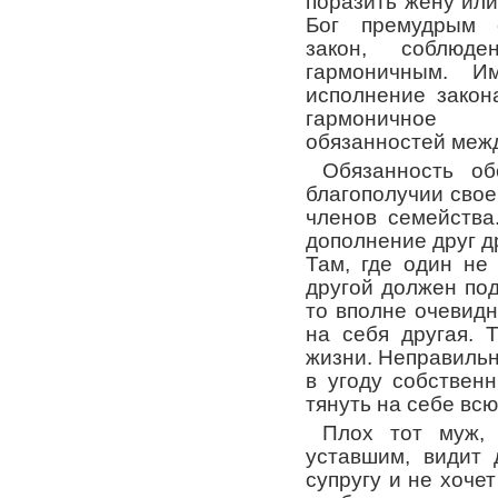
поразить жену или
Бог премудрым 
закон, соблюд
гармоничным. И
исполнение закон
гармоничное 
обязанностей межд
Обязанность об
благополучии свое
членов семейства
дополнение друг д
Там, где один не
другой должен под
то вполне очевидн
на себя другая. 
жизни. Неправильн
в угоду собствен
тянуть на себе всю
Плох тот муж,
уставшим, видит
супругу и не хочет