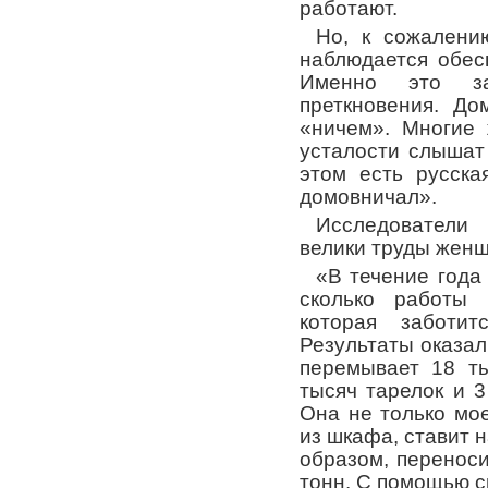
работают.
Но, к сожалени
наблюдается обес
Именно это за
преткновения. До
«ничем». Многие
усталости слышат 
этом есть русска
домовничал».
Исследователи 
велики труды женщ
«В течение года
сколько работы 
которая заботи
Результаты оказал
перемывает 18 ты
тысяч тарелок и 3
Она не только мое
из шкафа, ставит н
образом, перенос
тонн. С помощью 