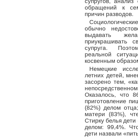
супругов, анализ
обращений к сем
причин разводов.
Социологическ
обычно недостов
выдавать жела
приукрашивать с
супруга. Поэто
реальной ситуац
косвенным образом
Немецкие иссл
летних детей, мне
засорено тем, «к
непосредственном
Оказалось, что 
приготовление пи
(82%) делом отца
матери (83%), чт
Стирку белья дети
делом: 99,4%. Чт
дети назвали «пить