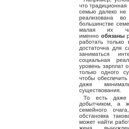
что традиционная
семью далеко не 
реализована в
большинстве семе
малая их ча
именно
обязаны
р
работать только
достаточна для с
заниматься ин
социальная реал
уровень зарплат о
только одного су
чтобы обеспечить
даже минимал
существования.
То есть даже
добытчиком, а 
семейного очага
обстановка тако
может найти рабо
жена вынужд