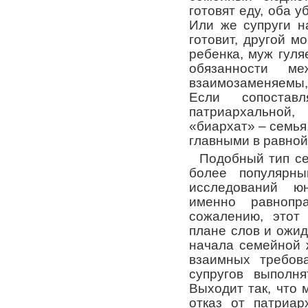
готовят еду, оба у
Или же супруги н
готовит, другой м
ребенка, муж гуляе
обязанности м
взаимозаменяемы
Если сопоста
патриархальной,
«биархат» – семья,
главными в равной
Подобный тип се
более популярн
исследований 
именно равноп
сожалению, этот
плане слов и ожид
начала семейной 
взаимных требов
супругов выполн
Выходит так, что
отказ от патриар