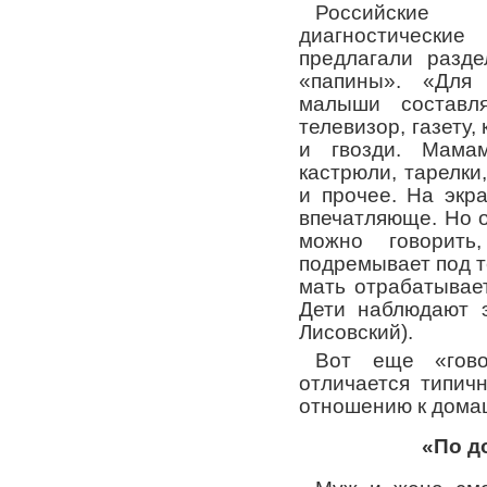
Российские 
диагностическ
предлагали разд
«папины». «Для
малыши составля
телевизор, газету,
и гвозди. Мамам
кастрюли, тарелки
и прочее. На экр
впечатляюще. Но 
можно говорит
подремывает под те
мать отрабатывае
Дети наблюдают 
Лисовский).
Вот еще «гово
отличается типич
отношению к дома
«По д