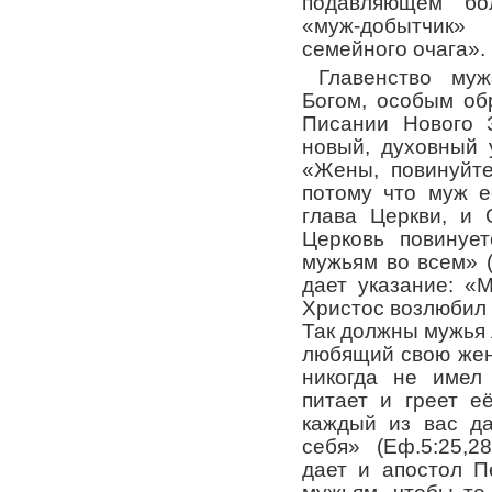
подавляющем бол
«муж-добытчик
семейного очага».
Главенство му
Богом, особым о
Писании Нового 
новый, духовный 
«Жены, повинуйте
потому что муж е
глава Церкви, и 
Церковь повинуе
мужьям во всем» 
дает указание: «
Христос возлюбил
Так должны мужья л
любящий свою жен
никогда не имел
питает и греет е
каждый из вас да
себя» (
Еф.5:25,28
дает и апостол П