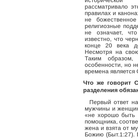
исторической
рассматривало эт
правилах и канонах
не божественное
религиозные подд
не означает, чт
известно, что че
конце 20 века д
Несмотря на свою
Таким образом,
особенности, но 
времена является
Что же говорит 
разделения обяза
Первый ответ н
мужчины и женщины
«не хорошо быть 
помощника, соотве
жена и взята от м
Божию (
Быт.1:27
).