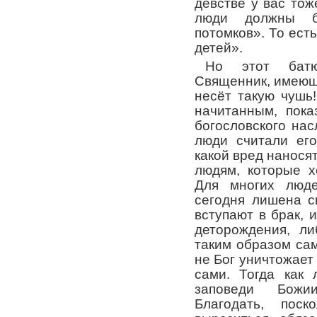
девстве у вас тоже
люди должны б
потомков». То ест
детей».
Но этот батю
Священник, имеющ
несёт такую чушь
начитанным, пока
богословского на
люди считали его
какой вред нанося
людям, которые х
Для многих люде
сегодня лишена с
вступают в брак, и
деторождения, л
таким образом сам
не Бог уничтожае
сами. Тогда как
заповеди Божи
Благодать, пос