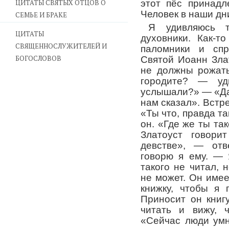
ЦИТАТЫ СВЯТЫХ ОТЦОВ О
этот пёс принадл
Человек в наши дн
СЕМЬЕ И БРАКЕ
Я удивляюсь т
ЦИТАТЫ
духовники. Как-т
СВЯЩЕННОСЛУЖИТЕЛЕЙ И
паломники и спр
БОГОСЛОВОВ
Святой Иоанн Злат
не должны рожат
городите? — у
услышали?» — «Да 
нам сказал». Встре
«Ты что, правда т
он. «Где же ты т
Златоуст говор
девстве», — отв
говорю я ему. — 
такого не читал, 
не может. Он имее
книжку, чтобы я 
Приносит он книг
читать и вижу, 
«Сейчас люди умн