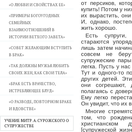
от персиков, кот
«О ЛЮБВИ И СВОЙСТВАХ ЕЕ»
купить! Потом у ни
их вырастить, они
«ПРИМЕРЫ БОГОУГОДНЫХ
И, однако, посте
СЕМЕЙНЫХ
жить хорошо.
ВЗАИМООТНОШЕНИЙ В
Есть супруги,
ИСТОРИИ ВЕТХОГО ЗАВЕТА»
стараются упоря
лишь затем начин
«СОВЕТ ЖЕЛАЮЩИМ ВСТУПИТЬ
совсем не беру
В БРАК»
супружеские пары
«ТАК ДОЛЖНЫ МУЖЬЯ ЛЮБИТЬ
легка. Пусть у нас
Тут и одного-то 
СВОИХ ЖЕН, КАК СВОИ ТЕЛА»
других детей. Эт
«БРАК ЕСТЬ ВРАЧЕСТВО,
они согрешают, 
ИСТРЕБЛЯЮЩЕЕ БЛУД»
полагаясь с довер
Ему легко переста
«О РАЗВОДЕ, ПОВТОРНОМ БРАКЕ
Он увидит, что их 
И ВДОВСТВЕ»
Многие стремятс
том, что рожден
УЧЕНИЕ МИТР. А. СУРОЖСКОГО О
христианском
СУПРУЖЕСТВЕ
[супружеской жиз