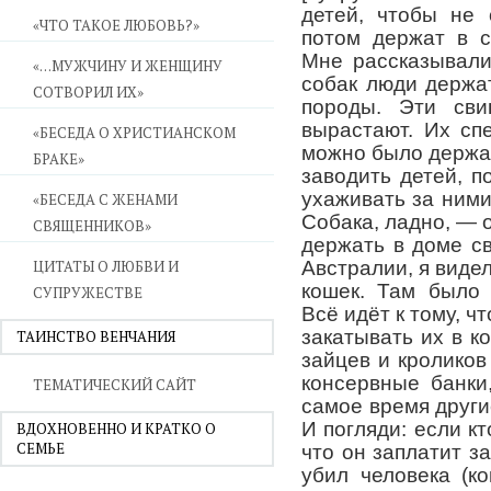
детей, чтобы не 
«ЧТО ТАКОЕ ЛЮБОВЬ?»
потом держат в с
Мне рассказывали
«…МУЖЧИНУ И ЖЕНЩИНУ
собак люди держа
СОТВОРИЛ ИХ»
породы. Эти сви
вырастают. Их сп
«БЕСЕДА О ХРИСТИАНСКОМ
можно было держат
БРАКЕ»
заводить детей, п
ухаживать за ними
«БЕСЕДА С ЖЕНАМИ
Собака, ладно, — о
СВЯЩЕННИКОВ»
держать в доме с
ЦИТАТЫ О ЛЮБВИ И
Австралии, я виде
кошек. Там было
СУПРУЖЕСТВЕ
Всё идёт к тому, ч
закатывать их в к
ТАИНСТВО ВЕНЧАНИЯ
зайцев и кроликов
консервные банки
ТЕМАТИЧЕСКИЙ САЙТ
самое время други
И погляди: если кт
ВДОХНОВЕННО И КРАТКО О
СЕМЬЕ
что он заплатит з
убил человека (ко