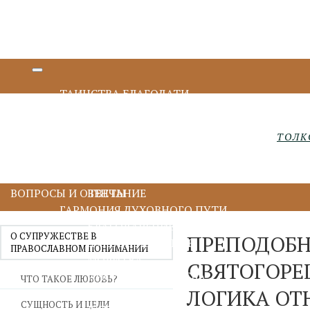
ТАИНСТВА БЛАГОДАТИ
КРЕЩЕНИЕ И МИРОПОМАЗАНИЕ
ИСПОВЕДЬ И ПРИЧАСТИЕ
ТОЛК
ПОКАЯНИЕ И ИСПОВЕДЬ
ПРИЧАСТИЕ И ЕВХАРИСТИЯ
СОБОРОВАНИЕ
ВОПРОСЫ И ОТВЕТЫ
ВЕНЧАНИЕ
ГАРМОНИЯ ДУХОВНОГО ПУТИ
БЛАГОДАРЕНИЕ
О СУПРУЖЕСТВЕ В
ПРЕПОДОБ
ДУХОВНОЕ ЧТЕНИЕ
ПРАВОСЛАВНОМ ПОНИМАНИИ
МОЛИТВА
СВЯТОГОРЕ
ИИСУСОВА МОЛИТВА
ЧТО ТАКОЕ ЛЮБОВЬ?
ЛОГИКА ОТ
ПОСТ
СУЩНОСТЬ И ЦЕЛИ
ДУХОВНИЧЕСТВО И СТАРЧЕСТВО