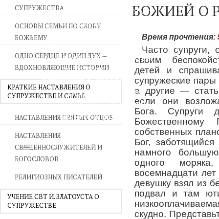
БОЖИЕЙ О 
СУПРУЖЕСТВА
ВОЙНА СО СТРАСТЯМИ
СВЯТЫНИ В ДОМЕ
ОСНОВЫ СЕМЬИ ПО СЛОВУ
ПРИТЧИ
Время прочтения:
БОЖЬЕМУ
СЕМЬЯ - ПОЛНОТА ЗЕМНОГО СЧАСТЬЯ
Часто супруги,
ОДНО СЕРДЦЕ И ОДИН ДУХ —
ЛЮБОВЬ СУПРУЖЕСТВО
своим беспокойс
ВДОХНОВЛЯЮЩИЕ ИСТОРИИ
ВОСПИТАНИЕ
детей и спрашив
супружеские пары 
УТЕШЕНИЕ В СКОРБЯХ
КРАТКИЕ НАСТАВЛЕНИЯ О
а другие — стать
УТОЛИ МОИ ПЕЧАЛИ
СУПРУЖЕСТВЕ И СЕМЬЕ
если они возлож
СТАРОСТЬ - РАДОСТЬ
Бога. Супруги 
СМЕРТЬ ПОМИНОВЕНИЕ
НАСТАВЛЕНИЯ СВЯТЫХ ОТЦОВ
Божественному
ЕПАРХИЯ НВК
собственных плано
НАСТАВЛЕНИЯ
Бог, заботящийся
СВЯЩЕННОСЛУЖИТЕЛЕЙ И
намного большую
БОГОСЛОВОВ
одного моряка
восемнадцати лет 
РЕЛИГИОЗНЫХ ПИСАТЕЛЕЙ
девушку взял из б
подвал и там ют
УЧЕНИЕ СВТ И. ЗЛАТОУСТА О
низкооплачиваем
СУПРУЖЕСТВЕ
скудно. Представь