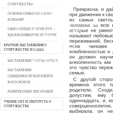
СУПРУЖЕСТВА
ВОЙНА СО СТРАСТЯМИ
Прекрасна, и да
СВЯТЫНИ В ДОМЕ
ОСНОВЫ СЕМЬИ ПО СЛОВУ
при движении к св
ПРИТЧИ
БОЖЬЕМУ
из самых светл
СЕМЬЯ - ПОЛНОТА ЗЕМНОГО СЧАСТЬЯ
человека за всю 
ОДНО СЕРДЦЕ И ОДИН ДУХ —
ЛЮБОВЬ СУПРУЖЕСТВО
которые не умеют
ВДОХНОВЛЯЮЩИЕ ИСТОРИИ
называют любовью 
ВОСПИТАНИЕ
переживаний, бес
УТЕШЕНИЕ В СКОРБЯХ
КРАТКИЕ НАСТАВЛЕНИЯ О
если человек
УТОЛИ МОИ ПЕЧАЛИ
СУПРУЖЕСТВЕ И СЕМЬЕ
влюбленностью и 
СТАРОСТЬ - РАДОСТЬ
он должен научи
СМЕРТЬ ПОМИНОВЕНИЕ
НАСТАВЛЕНИЯ СВЯТЫХ ОТЦОВ
влюбленность как
ЕПАРХИЯ НВК
это чувство переж
НАСТАВЛЕНИЯ
семью.
СВЯЩЕННОСЛУЖИТЕЛЕЙ И
С другой стор
БОГОСЛОВОВ
времена этого п
родители. Сходи
РЕЛИГИОЗНЫХ ПИСАТЕЛЕЙ
допустим, ему 
одиннадцать, и, к
УЧЕНИЕ СВТ И. ЗЛАТОУСТА О
совершеннолет
СУПРУЖЕСТВЕ
выбирала, он не