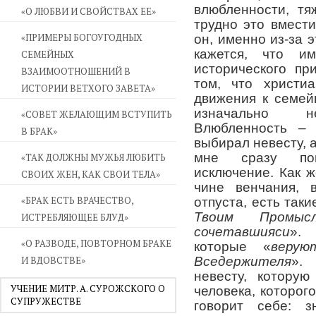
влюбленности, тя
«О ЛЮБВИ И СВОЙСТВАХ ЕЕ»
трудно это вмести
«ПРИМЕРЫ БОГОУГОДНЫХ
он, именно из-за 
кажется, что им
СЕМЕЙНЫХ
исторического пр
ВЗАИМООТНОШЕНИЙ В
том, что христи
ИСТОРИИ ВЕТХОГО ЗАВЕТА»
движения к семей
изначально 
«СОВЕТ ЖЕЛАЮЩИМ ВСТУПИТЬ
Влюбленность –
В БРАК»
выбирал невесту, а
мне сразу пон
«ТАК ДОЛЖНЫ МУЖЬЯ ЛЮБИТЬ
исключение. Как 
СВОИХ ЖЕН, КАК СВОИ ТЕЛА»
чине венчания, 
«БРАК ЕСТЬ ВРАЧЕСТВО,
отпуста, есть таки
Твоим Промы
ИСТРЕБЛЯЮЩЕЕ БЛУД»
сочетавшияси
». 
«О РАЗВОДЕ, ПОВТОРНОМ БРАКЕ
которые «
веру
И ВДОВСТВЕ»
Вседержителя
».
невесту, которую
УЧЕНИЕ МИТР. А. СУРОЖСКОГО О
человека, которого
СУПРУЖЕСТВЕ
говорит себе: з