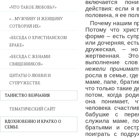
включается пон
«ЧТО ТАКОЕ ЛЮБОВЬ?»
действия: если я 
половина, я ее по
«…МУЖЧИНУ И ЖЕНЩИНУ
Почему нашим пр
СОТВОРИЛ ИХ»
Потому что христ
форме – есть суп
«БЕСЕДА О ХРИСТИАНСКОМ
или дочерняя, есть
БРАКЕ»
дружеская, – н
жертвенная. Эт
«БЕСЕДА С ЖЕНАМИ
выполнение слов
СВЯЩЕННИКОВ»
нежели принимат
росла в семье, гд
ЦИТАТЫ О ЛЮБВИ И
маме, папе, братик
СУПРУЖЕСТВЕ
что только такие 
потом, когда род
ТАИНСТВО ВЕНЧАНИЯ
она понимает, ч
человека счастли
ТЕМАТИЧЕСКИЙ САЙТ
бабушке с пере
служила маме, п
ВДОХНОВЕННО И КРАТКО О
СЕМЬЕ
братьями и сест
поиграть с подру