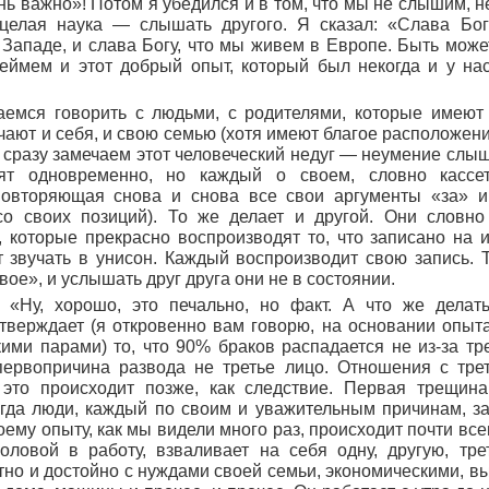
ень важно»! Потом я убедился и в том, что мы не слышим, 
 целая наука — слышать другого. Я сказал: «Слава Бог
Западе, и слава Богу, что мы живем в Европе. Быть может
ймем и этот добрый опыт, который был некогда и у нас
аемся говорить с людьми, с родителями, которые имеют
чают и себя, и свою семью (хотя имеют благое расположен
 сразу замечаем этот человеческий недуг — неумение слыш
рят одновременно, но каждый о своем, словно кассе
овторяющая снова и снова все свои аргументы «за» и
со своих позиций). То же делает и другой. Они словно
 которые прекрасно воспроизводят то, что записано на и
т звучать в унисон. Каждый воспроизводит свою запись. Т
ое», и услышать друг друга они не в состоянии.
т: «Ну, хорошо, это печально, но факт. А что же делат
тверждает (я откровенно вам говорю, на основании опыт
ими парами) то, что 90% браков распадается не из-за тре
первопричина развода не третье лицо. Отношения с тре
 это происходит позже, как следствие. Первая трещина
огда люди, каждый по своим и уважительным причинам, з
моему опыту, как мы видели много раз, происходит почти все
головой в работу, взваливает на себя одну, другую, тр
тно и достойно с нуждами своей семьи, экономическими, в