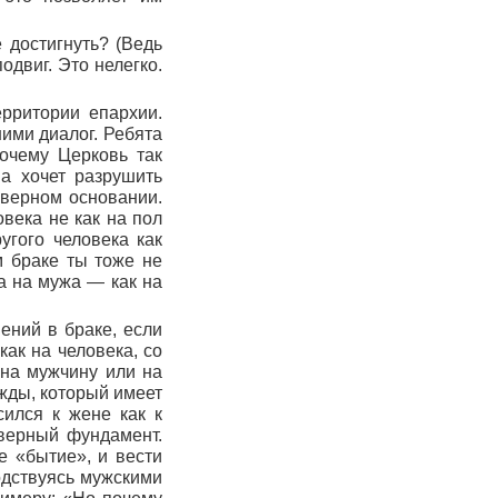
 достигнуть? (Ведь
одвиг. Это нелегко.
рритории епархии.
ними диалог. Ребята
очему Церковь так
на хочет разрушить
 верном основании.
овека не как на пол
угого человека как
м браке ты тоже не
на на мужа — как на
ений в браке, если
ак на человека, со
 на мужчину или на
ужды, который имеет
сился к жене как к
 верный фундамент.
е «бытие», и вести
одствуясь мужскими