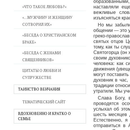
образованными,
«ЧТО ТАКОЕ ЛЮБОВЬ?»
наставляли еще
вежливые слов
«…МУЖЧИНУ И ЖЕНЩИНУ
изъясняться кра
СОТВОРИЛ ИХ»
Но мы забыли
общении — это у
«БЕСЕДА О ХРИСТИАНСКОМ
греко-православ
святых отцов Ц
БРАКЕ»
тому, как ты сл
Святогорца (он ж
«БЕСЕДА С ЖЕНАМИ
своим духовнико
СВЯЩЕННИКОВ»
человека: как с
движения (увеще
ЦИТАТЫ О ЛЮБВИ И
могут поставить
СУПРУЖЕСТВЕ
духовник в час,
традиции относи
ТАИНСТВО ВЕНЧАНИЯ
утратили. Мы уч
Слава Богу, 
ТЕМАТИЧЕСКИЙ САЙТ
проводятся осо
услыхал об это
ВДОХНОВЕННО И КРАТКО О
шесть месяцев д
СЕМЬЕ
Естественно, я
отправиться в 