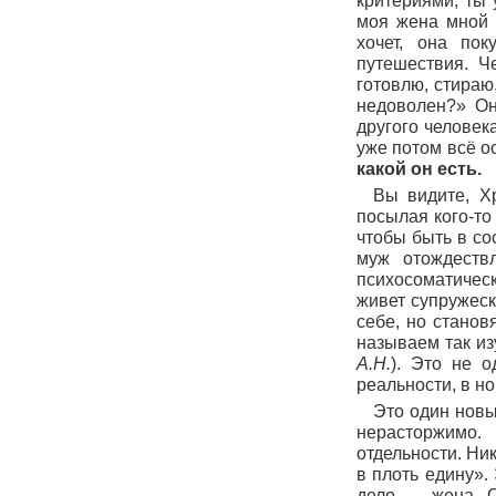
критериями, ты 
моя жена мной 
хочет, она пок
путешествия. Ч
готовлю, стираю
недоволен?» Он
другого человек
уже потом всё о
какой он есть.
Вы видите, Хр
посылая кого-то
чтобы быть в со
муж отождеств
психосоматическ
живет супружеск
себе, но станов
называем так из
А.Н.
). Это не о
реальности, в но
Это один новы
нерасторжимо.
отдельности. Ник
в плоть едину».
дело — жена. О