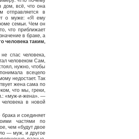
римеру: «Но почему
 дом, всё, что она
ом отправляется в
ет о муже: «Я ему
кроме семьи. Чем он
о, что приближает
значение в браке, а
о человека таким,
 не спас человека,
стал человеком Сам,
стоял, нужно, чтобы
понимала всецело
мому недостает. Так
ствует жена сама по
ком, что мы, греки,
.: «муж-и-жена».
—
 человека в новой
о брака и соединяет
воими частями по
ое, чем «будут двое
ло — муж, и другое
овершенно разные.