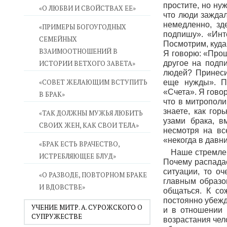
простите, но ну
«О ЛЮБВИ И СВОЙСТВАХ ЕЕ»
что люди заждал
немедленно, зд
«ПРИМЕРЫ БОГОУГОДНЫХ
подпишу». «Инт
СЕМЕЙНЫХ
Посмотрим, куда
ВЗАИМООТНОШЕНИЙ В
Я говорю: «Прош
ИСТОРИИ ВЕТХОГО ЗАВЕТА»
другое на подп
людей? Принесит
«СОВЕТ ЖЕЛАЮЩИМ ВСТУПИТЬ
еще нужды». П
«Счета». Я гово
В БРАК»
что в митрополи
знаете, как гор
«ТАК ДОЛЖНЫ МУЖЬЯ ЛЮБИТЬ
узами брака, в
СВОИХ ЖЕН, КАК СВОИ ТЕЛА»
несмотря на вс
«некогда в давн
«БРАК ЕСТЬ ВРАЧЕСТВО,
Наше стремлен
ИСТРЕБЛЯЮЩЕЕ БЛУД»
Почему распада
ситуации, то оч
«О РАЗВОДЕ, ПОВТОРНОМ БРАКЕ
главным образо
И ВДОВСТВЕ»
общаться. К со
постоянно убежд
УЧЕНИЕ МИТР. А. СУРОЖСКОГО О
и в отношении 
СУПРУЖЕСТВЕ
возрастания чел