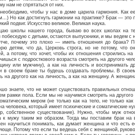
му нам не спрятаться от них.
еобходимо, чтобы у нас в доме царила гармония. Как ее
…) Но как достигнуть гармонии на практике? Брак — это п
кий подвиг. Искусство великое. Великая наука.
щаю школы нашего города, бываю во всех школах на те
 я побеседую с детьми, остаются выпускники, и мы ведем с 
тче, почему это плохо — иметь отношения до брака? П
рю детям, что да, Церковь строга, но не потому, что о
, а потому, что хочет, чтобы их отношения строились на
чишься с подросткового возраста смотреть на другого чел
щину или мужчину), а как на личность и воспринимать др
 и в своем браке ты будешь создавать проблемы. В свое
ь на другого как на личность, а как на женщину. А женщи
шо знаете, что не может существовать правильных отнош
м рамки пола. Если мы не научимся смотреть на другого к
оматическим миром (не только как на тело, не только как
 на человека, который имеет психические и соматические н
р, собственное существование). Нужно, чтобы муж отно
а к мужу таким же образом. Тогда мы поставим брак на
н научиться понимать, как думает женщина и что есть е
ующе. Потому что если ты ведешь себя с женщиной, руков