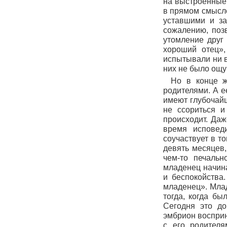
на выстроенные 
в прямом смысле
уставшими и за
сожалению, поз
утомление друг 
хороший отец»
испытывали ни в
них не было ощу
Но в конце ж
родителями. А е
имеют глубочай
не ссориться и
происходит. Даж
время исповеди
соучаствует в то
девять месяцев,
чем-то печальн
младенец начина
и беспокойства
младенец». Млад
тогда, когда бы
Сегодня это до
эмбрион восприн
с его родителя