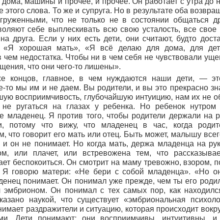
дома, машины и прочее, и прочее. Он работает с утра до 
 этого слова. То же и супруга. Но в результате оба возвр
груженными, что не только не в состоянии общаться др
воляют себе выплескивать всю свою усталость, все свое
на друга. Если у них есть дети, они считают, будто дост
, «Я хорошая мать», «Я всё делаю для дома, для де
 чем недостатка. Чтобы ни в чем себя не чувствовали ущ
щения, что они чего-то лишены».
е концов, главное, в чем нуждаются наши дети, — э
е-то мы им и не даем. Вы родители, и вы это прекрасно зн
шую восприимчивость, глубочайшую интуицию, нам их не 
 не ругаться на глазах у ребенка. Но ребенок нутром 
е младенец. Я против того, чтобы родители держали на 
, потому что вижу, что младенец в час, когда родит
м, что говорит его мать или отец. Быть может, малышу всего
 и он не понимает. Но когда мать, держа младенца на рук
ом, или плачет, или встревожена тем, что рассказывае
ет беспокоиться. Он смотрит на маму тревожно, взором,
. Я говорю матери: «Не бери с собой младенца». «Но о
енец понимает. Он понимал уже прежде, чем ты его роди
л эмбрионом. Он понимал с тех самых пор, как находилс
казано наукой, что существует «эмбриональная психоло
имает раздражители и ситуацию, которая происходит вокруг
ми. Дети понимают: они восприимчивы, интуитивны, и