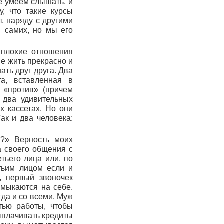
не умеем слышать, и
у, что такие курсы
, наряду с другими
 самих, но мы его
 плохие отношения
ие жить прекрасно и
ать друг друга. Два
та, вставленная в
 «против» (причем
 два удивительных
х кассетах. Но они
ак и два человека:
ь?» Верность моих
а своего общения с
тьего лица или, по
тьим лицом если и
, первый звоночек
амыкаются на себе.
гда и со всеми. Муж
етью работы, чтобы
ыплачивать кредиты