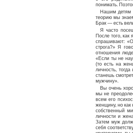
понимать. Поэто
Нашим детям н
теорию мы знаем
Брак — есть вели
Я часто посе
После того, как
спрашивают: «О
строга?» Я гово
отношения людей
«Если ты не нау
(то есть на жен
личность, тогда
станешь смотрет
мужчину».
Вы очень хоро
мы не преодолее
всем его психос
женщину, но как
собственный ми
личности и жен
Затем муж долже
себя соответств