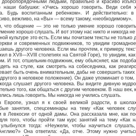
 добропорядочными людьми, правильно и красиво изъясн
 наши бабушки: «Учись хорошо говорить. Веди себя 
а. Будь воспитанным ребенком». И действительно: в
сиво, вежливо, на «Вы» — всему такому, «необходимому».
, что общение — это не только умение хорошо говорить
мение хорошо слушать. И вот этому нас никто и никогда не
ной культуре это есть. Если мы почитаем тексты не только 
еркви и современных подвижников, то увидим громадное
ушаешь другого человека. Если мы прочтем, к примеру, тек
ил в XVII—XVIII столетиях на Святой Горе), то увидим, как
м. И тот, отшельник-подвижник, ему объясняет, как подоб
идеть на стуле, как смотреть на собеседника, как реагир
вает быть очень внимательным, дабы не совершить таких
 другого в неловкое положение). Он даже упоминает о том
 когда слушает другого человека. Вы видите дивную мудр
тельно того, как общаться с другим человеком. В наш век,
ились лишь говорить. Мы никогда не учились слушать.
в Европе, узнал я к своей великой радости, в школах
бые занятия, спецсеминары на тему «Как человек сл
м в Левкосии от одной дамы. Она рассказала мне, как п
ля того, чтобы пройти там курс занятий на тему «Как н
 улыбнулся тогда: «Неужели, чтобы научиться слушать
Англию?» Она ответила: «Да, отче. Этому нужно учить