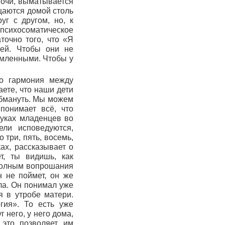
ночи, выматывается
ащаются домой столь
уг с другом, но, к
 психосоматическое
аточно того, что «Я
тей. Чтобы они не
емленными. Чтобы у
то гармония между
аете, что наши дети
обмануть. Мы можем
понимает всё, что
руках младенцев во
ели исповедуются,
 три, пять, восемь,
ах, рассказывает о
т, ты видишь, как
 полным вопрошания
н не поймет, он же
ла. Он понимал уже
я в утробе матери.
гия». То есть уже
 него, у него дома,
 это позволяет им