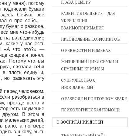
ГЛАВА СЕМЬИ?
они у меня), потому
ы подписали бумаги
РАЗВИТИЕ ОБЩЕНИЯ — ДЛЯ
здесь. Сейчас все
мал я про себя. —
УКРЕПЛЕНИЯ
пу бумаг о разводе.
ВЗАИМОПОНИМАНИЯ
неси мне что-нибудь
д, на разъединение
ПРЕОДОЛЕНИЕ КОНФЛИКТОВ
, какие у нас есть
: «А что это?» —
О РЕВНОСТИ И ИЗМЕНАХ
нце концов я понял,
кт. Потому что, вы
ЖИЗНЕННЫЙ ЦИКЛ СЕМЬИ И
руга, связали себя
СЕМЕЙНЫЕ КРИЗИСЫ
 в плоть едину и,
, но развязать эту
СУПРУЖЕСТВО С
ИНОСЛАВНЫМИ
й перед человеком.
Если разобраться в
О РАЗВОДЕ И ПОВТОРНОМ БРАКЕ
му, прежде всего и
тор есть неумение
ПСИХОЛОГИЧЕСКАЯ ПОМОЩЬ
с другом. В этом я
и маленьких детей,
О ВОСПИТАНИИ ДЕТЕЙ
нь рано, а по мере
одить в школу, быть
ТЕМАТИЧЕСКИЙ САЙТ