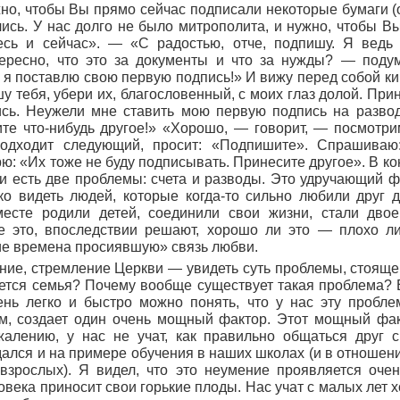
жно, чтобы Вы прямо сейчас подписали некоторые бумаги (
ись. У нас долго не было митрополита, и нужно, чтобы В
есь и сейчас». — «С радостью, отче, подпишу. Я ведь 
ересно, что это за документы и что за нужды? — поду
 я поставлю свою первую подпись!» И вижу перед собой ки
у тебя, убери их, благословенный, с моих глаз долой. При
ись. Неужели мне ставить мою первую подпись на разво
е что-нибудь другое!» «Хорошо, — говорит, — посмотрим
одходит следующий, просит: «Подпишите». Спрашиваю
рю: «Их тоже не буду подписывать. Принесите другое». В ко
и есть две проблемы: счета и разводы. Это удручающий фа
ько видеть людей, которые когда-то сильно любили друг д
месте родили детей, соединили свои жизни, стали двое
е это, впоследствии решают, хорошо ли это — плохо ли
ие времена просиявшую» связь любви.
ие, стремление Церкви — увидеть суть проблемы, стояще
ется семья? Почему вообще существует такая проблема? 
ень легко и быстро можно понять, что у нас эту пробле
м, создает один очень мощный фактор. Этот мощный фак
жалению, у нас не учат, как правильно общаться друг 
ался и на примере обучения в наших школах (и в отношени
взрослых). Я видел, что это неумение проявляется оче
овека приносит свои горькие плоды. Нас учат с малых лет х