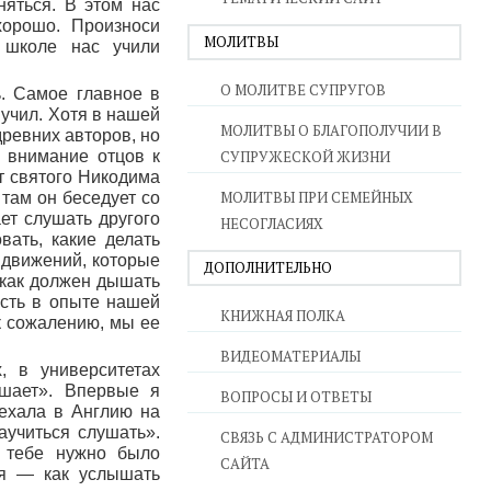
яться. В этом нас
хорошо. Произноси
МОЛИТВЫ
 школе нас учили
О МОЛИТВЕ СУПРУГОВ
. Самое главное в
 учил. Хотя в нашей
МОЛИТВЫ О БЛАГОПОЛУЧИИ В
древних авторов, но
 внимание отцов к
СУПРУЖЕСКОЙ ЖИЗНИ
ст святого Никодима
МОЛИТВЫ ПРИ СЕМЕЙНЫХ
 там он беседует со
ает слушать другого
НЕСОГЛАСИЯХ
овать, какие делать
 движений, которые
ДОПОЛНИТЕЛЬНО
, как должен дышать
ость в опыте нашей
КНИЖНАЯ ПОЛКА
 к сожалению, мы ее
ВИДЕОМАТЕРИАЛЫ
, в университетах
ушает». Впервые я
ВОПРОСЫ И ОТВЕТЫ
оехала в Англию на
аучиться слушать».
СВЯЗЬ С АДМИНИСТРАТОРОМ
, тебе нужно было
САЙТА
ся — как услышать