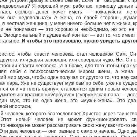
уже устроил драму в своей семье. Если ты говоришь, к п
недовольна? Я хороший муж, работаю, приношу деньги в
упает, сколько денег хочет иметь — пожалуйста, лет
ем она недовольна?» А жена, со своей стороны, дума
, я честная женщина, у меня ничего больше нет в жизни, 
и не понимают — это хорошо и необходимо, но это не т
а. Эмоциональный и душевный контакт — вот то, что имеет 
стальное.
И чтобы это произошло, нужно увидеть другог
истос, чтобы спасти человека, стал человеком Сам. Он
 другого, или давая заповеди, или совершая чудо. Нет. Он 
стоянии спасти человека. И в браке, для того чтобы брак у
лял себя с психосоматическим миром жены, а жена 
ий мир мужа, чтобы один получал от другого то, что ему са
ая пара. Уже не существует муж сам по себе, уже не суще
ятся они «в плоть едину», становятся одним новым челове
умительно красиво «ανδρόγυνο» (супружеская пара — досл
дин муж, это не одна жена, это «муж-и-жена». Это два
вой ипостаси.
й человек, которого благословляет Христос через таинств
 Этот новый человек не может функционировать с
то никогда не может рассматривать свою жену как что-то ин
 Эти два человека — они разные с самого начала. Одно де
ни очень разные существа. Они не одинаковые. Они с