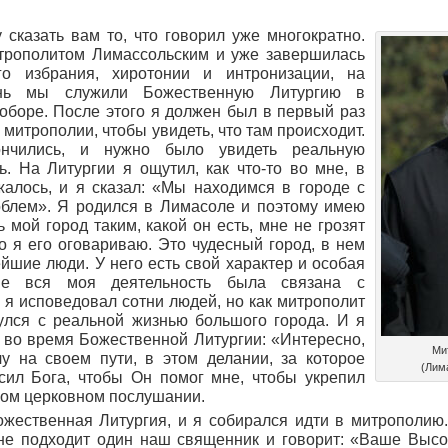
 сказать вам то, что говорил уже многократно.
итрополитом Лимассольским и уже завершилась
го избрания, хиротонии и интронизации, на
нь мы служили Божественную Литургию в
оборе. После этого я должен был в первый раз
 митрополии, чтобы увидеть, что там происходит.
ончились, и нужно было увидеть реальную
ь. На Литургии я ощутил, как что-то во мне, в
жалось, и я сказал: «Мы находимся в городе с
блем». Я родился в Лимасоле и поэтому имею
 мой город таким, какой он есть, мне не грозят
то я его оговариваю. Это чудесный город, в нем
йшие люди. У него есть свой характер и особая
ше вся моя деятельность была связана с
 я исповедовал сотни людей, но как митрополит
улся с реальной жизнью большого города. И я
 во время Божественной Литургии: «Интересно,
Ми
чу на своем пути, в этом делании, за которое
(Лим
сил Бога, чтобы Он помог мне, чтобы укрепил
вом церковном послушании.
жественная Литургия, и я собирался идти в митрополию
мне подходит один наш священник и говорит: «Ваше Выс