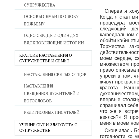
СУПРУЖЕСТВА
Сперва я хочу
ОСНОВЫ СЕМЬИ ПО СЛОВУ
Когда я стал м
процедура мое
БОЖЬЕМУ
следующий де
кафедральном с
ОДНО СЕРДЦЕ И ОДИН ДУХ —
обойти кабинеты
ВДОХНОВЛЯЮЩИЕ ИСТОРИИ
Торжества зак
действительност
КРАТКИЕ НАСТАВЛЕНИЯ О
моем сердце, с
СУПРУЖЕСТВЕ И СЕМЬЕ
множеством про
право описывать
НАСТАВЛЕНИЯ СВЯТЫХ ОТЦОВ
упреки в том, ч
живут прекрасне
НАСТАВЛЕНИЯ
красота. Рань
СВЯЩЕННОСЛУЖИТЕЛЕЙ И
духовничеством,
впервые столкн
БОГОСЛОВОВ
спрашивал себя
что же я встре
РЕЛИГИОЗНЫХ ПИСАТЕЛЕЙ
взялся?» Я про
меня в моем но
УЧЕНИЕ СВТ И. ЗЛАТОУСТА О
СУПРУЖЕСТВЕ
Окончилась Бо
готовности ко 