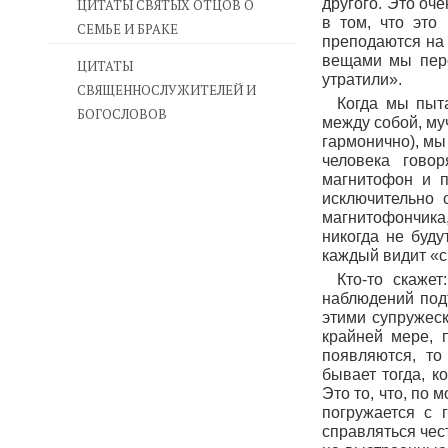
другого. Это оч
ЦИТАТЫ СВЯТЫХ ОТЦОВ О
в том, что это
СЕМЬЕ И БРАКЕ
преподаются на 
вещами мы пере
ЦИТАТЫ
утратили».
СВЯЩЕННОСЛУЖИТЕЛЕЙ И
Когда мы пыт
БОГОСЛОВОВ
между собой, му
гармонично), мы
человека гово
магнитофон и п
исключительно 
магнитофончика,
никогда не буду
каждый видит «св
Кто-то скаже
наблюдений под
этими супружеск
крайней мере, 
появляются, то
бывает тогда, к
Это то, что, по 
погружается с 
справляться чес