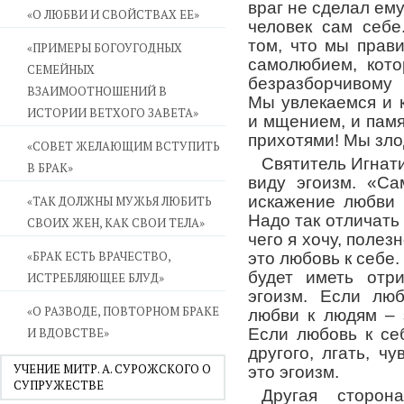
враг не сделал ему
«О ЛЮБВИ И СВОЙСТВАХ ЕЕ»
человек сам себе
том, что мы прав
«ПРИМЕРЫ БОГОУГОДНЫХ
самолюбием, кото
СЕМЕЙНЫХ
безразборчивому
ВЗАИМООТНОШЕНИЙ В
Мы увлекаемся и 
ИСТОРИИ ВЕТХОГО ЗАВЕТА»
и мщением, и пам
прихотями! Мы зло
«СОВЕТ ЖЕЛАЮЩИМ ВСТУПИТЬ
Святитель Игнати
В БРАК»
виду эгоизм. «Са
искажение любви 
«ТАК ДОЛЖНЫ МУЖЬЯ ЛЮБИТЬ
Надо так отличать 
СВОИХ ЖЕН, КАК СВОИ ТЕЛА»
чего я хочу, полез
«БРАК ЕСТЬ ВРАЧЕСТВО,
это любовь к себе.
будет иметь отр
ИСТРЕБЛЯЮЩЕЕ БЛУД»
эгоизм. Если лю
«О РАЗВОДЕ, ПОВТОРНОМ БРАКЕ
любви к людям – 
И ВДОВСТВЕ»
Если любовь к се
другого, лгать, ч
УЧЕНИЕ МИТР. А. СУРОЖСКОГО О
это эгоизм.
СУПРУЖЕСТВЕ
Другая сторон