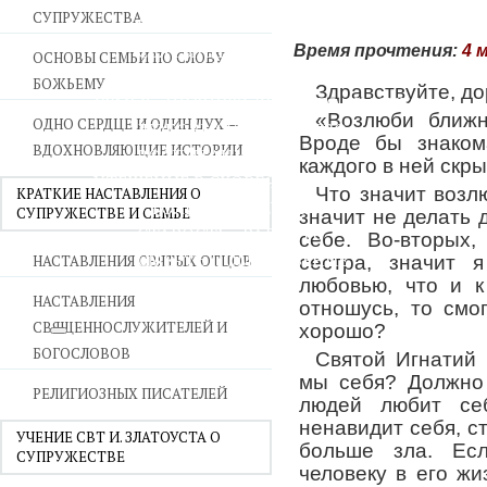
СУПРУЖЕСТВА
ВОЙНА СО СТРАСТЯМИ
СВЯТЫНИ В ДОМЕ
Время прочтения:
4 
ОСНОВЫ СЕМЬИ ПО СЛОВУ
ПРИТЧИ
БОЖЬЕМУ
Здравствуйте, до
СЕМЬЯ - ПОЛНОТА ЗЕМНОГО СЧАСТЬЯ
«Возлюби ближн
ОДНО СЕРДЦЕ И ОДИН ДУХ —
ЛЮБОВЬ СУПРУЖЕСТВО
Вроде бы знаком
ВДОХНОВЛЯЮЩИЕ ИСТОРИИ
ВОСПИТАНИЕ
каждого в ней скр
УТЕШЕНИЕ В СКОРБЯХ
Что значит возл
КРАТКИЕ НАСТАВЛЕНИЯ О
УТОЛИ МОИ ПЕЧАЛИ
СУПРУЖЕСТВЕ И СЕМЬЕ
значит не делать 
СТАРОСТЬ - РАДОСТЬ
себе. Во-вторых
СМЕРТЬ ПОМИНОВЕНИЕ
НАСТАВЛЕНИЯ СВЯТЫХ ОТЦОВ
сестра, значит 
ЕПАРХИЯ НВК
любовью, что и к
НАСТАВЛЕНИЯ
отношусь, то смо
СВЯЩЕННОСЛУЖИТЕЛЕЙ И
хорошо?
БОГОСЛОВОВ
Святой Игнатий
мы себя? Должно 
РЕЛИГИОЗНЫХ ПИСАТЕЛЕЙ
людей любит се
ненавидит себя, с
УЧЕНИЕ СВТ И. ЗЛАТОУСТА О
больше зла. Есл
СУПРУЖЕСТВЕ
человеку в его жи