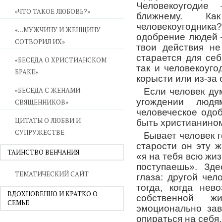
Человекоугоди
«ЧТО ТАКОЕ ЛЮБОВЬ?»
ближнему. К
человекоугодника
«…МУЖЧИНУ И ЖЕНЩИНУ
одобрение людей –
СОТВОРИЛ ИХ»
твои действия не
старается для себ
«БЕСЕДА О ХРИСТИАНСКОМ
так и человекоуго
БРАКЕ»
корысти или из-за 
«БЕСЕДА С ЖЕНАМИ
Если человек ду
угождении люд
СВЯЩЕННИКОВ»
человеческое одоб
ЦИТАТЫ О ЛЮБВИ И
быть христианино
СУПРУЖЕСТВЕ
Бывает человек г
старости он эту 
ТАИНСТВО ВЕНЧАНИЯ
«я на тебя всю жиз
поступаешь». Зд
ТЕМАТИЧЕСКИЙ САЙТ
глаза: другой че
тогда, когда не
ВДОХНОВЕННО И КРАТКО О
собственной ж
СЕМЬЕ
эмоционально за
опираться на себя,