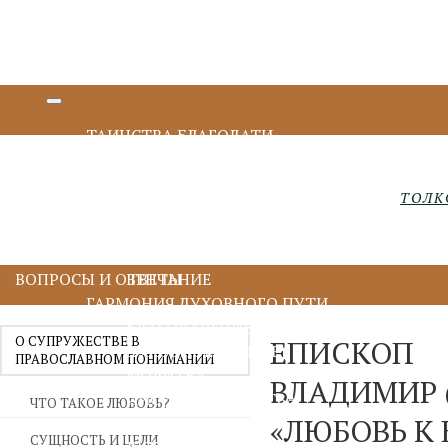
ТАИНСТВА БЛАГОДАТИ
КРЕЩЕНИЕ И МИРОПОМАЗАНИЕ
ИСПОВЕДЬ И ПРИЧАСТИЕ
ТОЛК
ПОКАЯНИЕ И ИСПОВЕДЬ
ПРИЧАСТИЕ И ЕВХАРИСТИЯ
СОБОРОВАНИЕ
ВОПРОСЫ И ОТВЕТЫ
ВЕНЧАНИЕ
ГАРМОНИЯ ДУХОВНОГО ПУТИ
БЛАГОДАРЕНИЕ
О СУПРУЖЕСТВЕ В
ЕПИСКОП
ДУХОВНОЕ ЧТЕНИЕ
ПРАВОСЛАВНОМ ПОНИМАНИИ
МОЛИТВА
ВЛАДИМИР 
ИИСУСОВА МОЛИТВА
ЧТО ТАКОЕ ЛЮБОВЬ?
«ЛЮБОВЬ К
ПОСТ
СУЩНОСТЬ И ЦЕЛИ
ДУХОВНИЧЕСТВО И СТАРЧЕСТВО