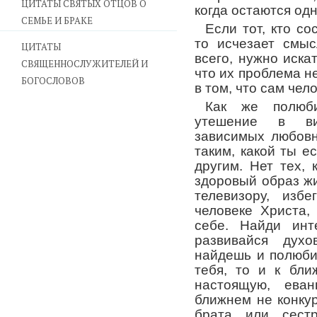
ЦИТАТЫ СВЯТЫХ ОТЦОВ О
когда остаются одн
СЕМЬЕ И БРАКЕ
Если тот, кто с
то исчезает смы
ЦИТАТЫ
всего, нужно иска
СВЯЩЕННОСЛУЖИТЕЛЕЙ И
что их проблема не
БОГОСЛОВОВ
в том, что сам чел
Как же полюби
утешение в вин
зависимых любов
таким, какой ты е
другим. Нет тех,
здоровый образ жи
телевизору, изб
человеке Христа,
себе. Найди инт
развивайся дух
найдешь и полюби
тебя, то и к бл
настоящую, еван
ближнем не конкур
брата или сестр