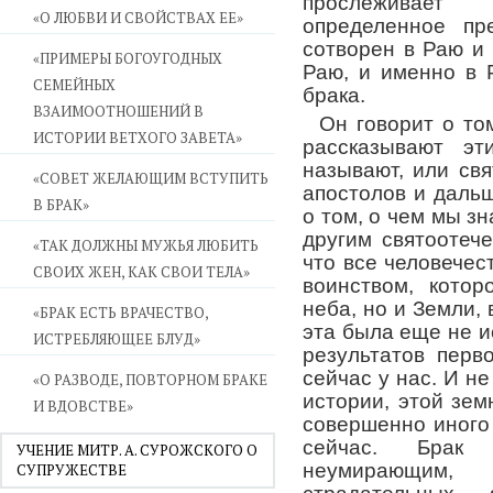
прослеживает
«О ЛЮБВИ И СВОЙСТВАХ ЕЕ»
определенное пр
сотворен в Раю и
«ПРИМЕРЫ БОГОУГОДНЫХ
Раю, и именно в 
СЕМЕЙНЫХ
брака.
ВЗАИМООТНОШЕНИЙ В
Он говорит о том
ИСТОРИИ ВЕТХОГО ЗАВЕТА»
рассказывают эт
называют, или св
«СОВЕТ ЖЕЛАЮЩИМ ВСТУПИТЬ
апостолов и дальш
В БРАК»
о том, о чем мы зн
другим святоотеч
«ТАК ДОЛЖНЫ МУЖЬЯ ЛЮБИТЬ
что все человече
СВОИХ ЖЕН, КАК СВОИ ТЕЛА»
воинством, кото
неба, но и Земли,
«БРАК ЕСТЬ ВРАЧЕСТВО,
эта была еще не и
ИСТРЕБЛЯЮЩЕЕ БЛУД»
результатов перв
сейчас у нас. И н
«О РАЗВОДЕ, ПОВТОРНОМ БРАКЕ
истории, этой зем
И ВДОВСТВЕ»
совершенно иного 
сейчас. Брак
УЧЕНИЕ МИТР. А. СУРОЖСКОГО О
неумирающим
СУПРУЖЕСТВЕ