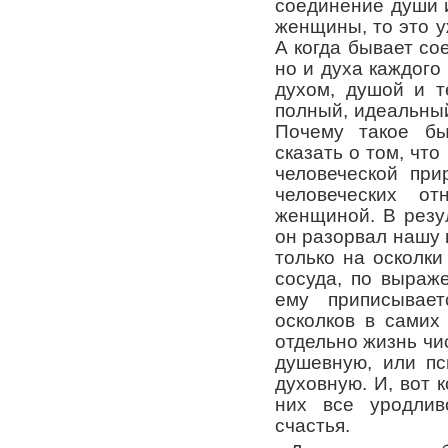
соединение души 
женщины, то это у
А когда бывает со
но и духа каждого
духом, душой и т
полный, идеальный
Почему такое б
сказать о том, что
человеческой при
человеческих о
женщиной. В резу
он разорвал нашу 
только на осколки
сосуда, по выраж
ему приписывае
осколков в самих
отдельно жизнь чи
душевную, или пс
духовную. И, вот к
них все уродлив
счастья.