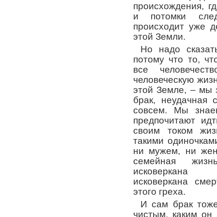
происхождения, г
и потомки сле
происходит уже д
этой Земли.
Но надо сказат
потому что то, ч
все человечес
человеческую жизн
этой Земле, – мы 
брак, неудачная 
совсем. Мы знае
предпочитают ид
своим током жиз
такими одиночкам
ни мужем, ни же
семейная жизн
исковеркана
исковеркана смер
этого греха.
И сам брак тоже
чистым, каким он