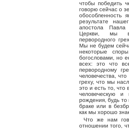
чтобы победить ч
говорю сейчас о з
обособленность я
результате наше
апостола Павла
Церкви, мы в
первородного гре
Мы не будем сейча
некоторые споры
богословами, но е
всех: это что в
первородному гре
человечества, чт
греху, что мы нас
это и есть то, чт
человеческую и
рождения, будь то 
браке или в безбр
как мы хорошо зна
Что же нам гов
отношении того, ч