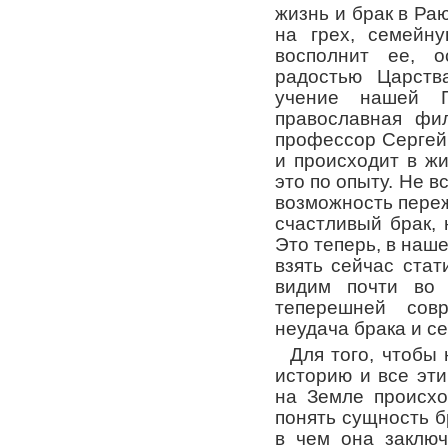
жизнь и брак в Раю
на грех, семейн
восполнит ее, о
радостью Царств
учение нашей П
православная фи
профессор Сергей 
и происходит в жи
это по опыту. Не 
возможность пережи
счастливый брак,
Это теперь, в наш
взять сейчас стат
видим почти во
теперешней сов
неудача брака и с
Для того, чтобы
историю и все эти
на Земле происхо
понять сущность б
в чем она заключ