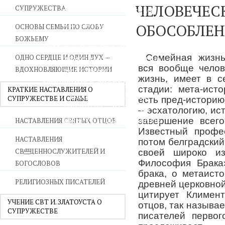
ЧЕЛОВЕЧЕС
СУПРУЖЕСТВА
ВОЙНА СО СТРАСТЯМИ
СВЯТЫНИ В ДОМЕ
ОБОСОБЛЕН
ОСНОВЫ СЕМЬИ ПО СЛОВУ
ПРИТЧИ
БОЖЬЕМУ
СЕМЬЯ - ПОЛНОТА ЗЕМНОГО СЧАСТЬЯ
Семейная жизнь
ОДНО СЕРДЦЕ И ОДИН ДУХ —
ЛЮБОВЬ СУПРУЖЕСТВО
вся вообще челов
ВДОХНОВЛЯЮЩИЕ ИСТОРИИ
ВОСПИТАНИЕ
жизнь, имеет в с
УТЕШЕНИЕ В СКОРБЯХ
стадии: мета-исто
КРАТКИЕ НАСТАВЛЕНИЯ О
УТОЛИ МОИ ПЕЧАЛИ
СУПРУЖЕСТВЕ И СЕМЬЕ
есть пред-историю
СТАРОСТЬ - РАДОСТЬ
– эсхатологию, ис
СМЕРТЬ ПОМИНОВЕНИЕ
завершение всего
НАСТАВЛЕНИЯ СВЯТЫХ ОТЦОВ
Известный профе
ЕПАРХИЯ НВК
НАСТАВЛЕНИЯ
потом белградский
СВЯЩЕННОСЛУЖИТЕЛЕЙ И
своей широко из
Философия Брака
БОГОСЛОВОВ
брака, о метаист
РЕЛИГИОЗНЫХ ПИСАТЕЛЕЙ
древней церковной
цитирует Климен
УЧЕНИЕ СВТ И. ЗЛАТОУСТА О
отцов, так называе
СУПРУЖЕСТВЕ
писателей первого