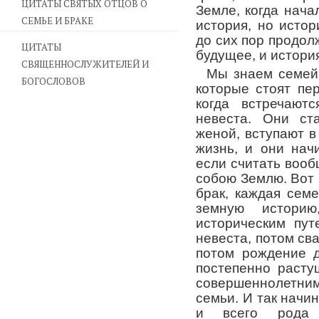
ЦИТАТЫ СВЯТЫХ ОТЦОВ О
Земле, когда нача
СЕМЬЕ И БРАКЕ
история, но истор
до сих пор продол
ЦИТАТЫ
будущее, и истори
СВЯЩЕННОСЛУЖИТЕЛЕЙ И
Мы знаем семей
БОГОСЛОВОВ
которые стоят пе
когда встречаю
невеста. Они ст
женой, вступают в
жизнь, и они нач
если считать вооб
собою Землю. Вот 
брак, каждая сем
земную истори
историческим пу
невеста, потом сва
потом рождение д
постепенно расту
совершеннолетним
семьи. И так начин
и всего рода п