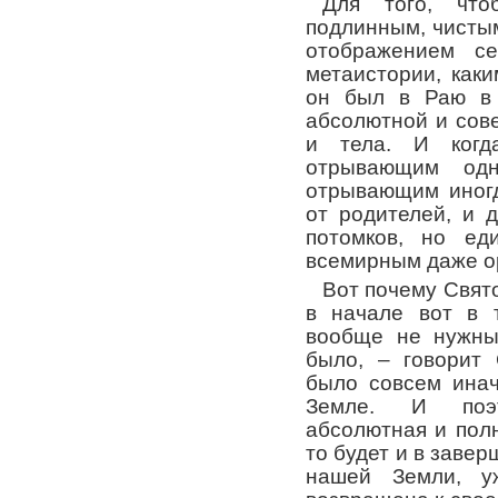
Для того, что
подлинным, чисты
отображением с
метаистории, как
он был в Раю в 
абсолютной и сов
и тела. И когд
отрывающим од
отрывающим иногд
от родителей, и 
потомков, но ед
всемирным даже о
Вот почему Свято
в начале вот в т
вообще не нужны
было, – говорит 
было совсем инач
Земле. И поэт
абсолютная и полн
то будет и в заве
нашей Земли, у