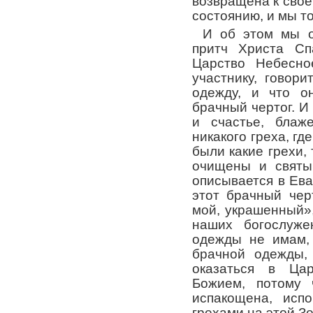
возвращена к свое
состоянию, и мы т
И об этом мы о
притч Христа Сп
Царство Небесно
участнику, говор
одежду, и что о
брачный чертог. И 
и счастье, блаж
никакого греха, гд
были какие грехи, 
очищены и святы.
описывается в Ева
этот брачный чер
мой, украшенный»,
наших богослуже
одежды не имам,
брачной одежды, 
оказаться в Ца
Божием, потому 
испакощена, исп
грехами на этой З