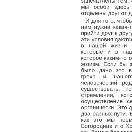
запечатлены тем, 
мы особи здесь
отделены друг от д
И для того, чтоб
нам нужна какая-т
прийти друг к друг
эти условия даютс
в нашей жизни 
которые и в наш
которое каким-то 
эгоизм. Если бы 
было дано это в
греха и нашег
человеческий р
существовать, 
стремления, ко
осуществление с
органически. Это д
два разных пути. 
как это мы поем
Богородице и о Х