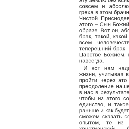
эту Землю без всяк
совсем и абсолю
греха в этом брач
Чистой Приснодев
этого – Сын Божий
образе. Вот он, а
брак, такой, како
всем человечес
теперешний брак – 
Царстве Божием, 
навсегда.
И вот нам над
жизни, учитывая в
пройти через это
преодоление наше
в нас в результат
чтобы из этого с
единство, и тако
раньше и как будет
сможем сказать с
опытом, те из 
христианский 