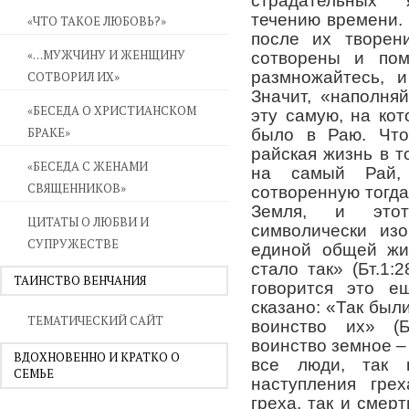
страдательных
течению времени.
«ЧТО ТАКОЕ ЛЮБОВЬ?»
после их творен
«…МУЖЧИНУ И ЖЕНЩИНУ
сотворены и по
размножайтесь, и
СОТВОРИЛ ИХ»
Значит, «наполня
«БЕСЕДА О ХРИСТИАНСКОМ
эту самую, на ко
БРАКЕ»
было в Раю. Что
райская жизнь в т
«БЕСЕДА С ЖЕНАМИ
на самый Рай,
СВЯЩЕННИКОВ»
сотворенную тогда
Земля, и это
ЦИТАТЫ О ЛЮБВИ И
символически из
СУПРУЖЕСТВЕ
единой общей жи
стало так» (Бт.1:2
ТАИНСТВО ВЕНЧАНИЯ
говорится это е
сказано: «Так был
ТЕМАТИЧЕСКИЙ САЙТ
воинство их» (Б
воинство земное – 
ВДОХНОВЕННО И КРАТКО О
все люди, так 
СЕМЬЕ
наступления грех
греха, так и смер