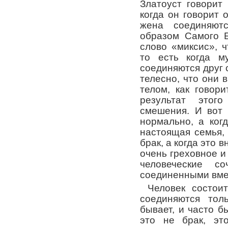
Златоуст говорит
когда он говорит о
жена соединяют
образом Самого Б
слово «миксис», 
то есть когда м
соединяются друг с
телесно, что они 
телом, как говор
результат этого
смешения. И вот 
нормально, а ког
настоящая семья, 
брак, а когда это 
очень греховное и 
человеческие со
соединенными вмес
Человек состои
соединяются тол
бывает, и часто бы
это не брак, эт