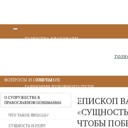
ТАИНСТВА БЛАГОДАТИ
КРЕЩЕНИЕ И МИРОПОМАЗАНИЕ
ИСПОВЕДЬ И ПРИЧАСТИЕ
ТОЛК
ПОКАЯНИЕ И ИСПОВЕДЬ
ПРИЧАСТИЕ И ЕВХАРИСТИЯ
СОБОРОВАНИЕ
ВОПРОСЫ И ОТВЕТЫ
ВЕНЧАНИЕ
ГАРМОНИЯ ДУХОВНОГО ПУТИ
БЛАГОДАРЕНИЕ
О СУПРУЖЕСТВЕ В
ЕПИСКОП В
ДУХОВНОЕ ЧТЕНИЕ
ПРАВОСЛАВНОМ ПОНИМАНИИ
МОЛИТВА
«СУЩНОСТЬ 
ИИСУСОВА МОЛИТВА
ЧТО ТАКОЕ ЛЮБОВЬ?
ЧТОБЫ ПОБ
ПОСТ
СУЩНОСТЬ И ЦЕЛИ
ДУХОВНИЧЕСТВО И СТАРЧЕСТВО