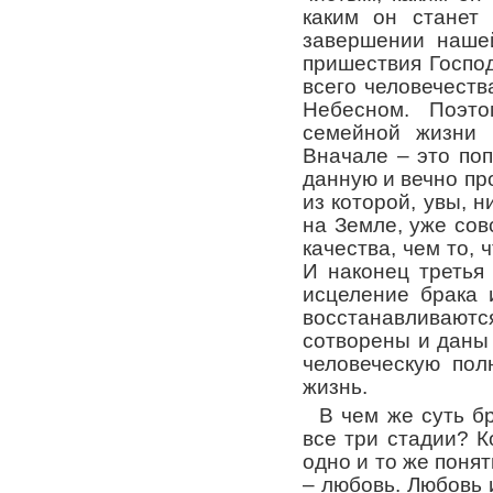
каким он станет 
завершении наше
пришествия Господ
всего человечеств
Небесном. Поэт
семейной жизни 
Вначале – это по
данную и вечно п
из которой, увы, н
на Земле, уже сов
качества, чем то, 
И наконец третья 
исцеление брака 
восстанавливаютс
сотворены и даны
человеческую пол
жизнь.
В чем же суть б
все три стадии? К
одно и то же понят
– любовь. Любовь 