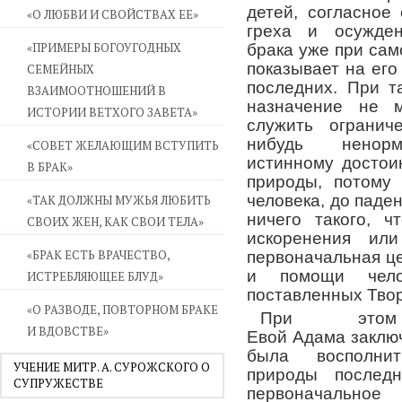
детей, согласное
«О ЛЮБВИ И СВОЙСТВАХ ЕЕ»
греха и осужден
«ПРИМЕРЫ БОГОУГОДНЫХ
брака уже при са
показывает на его
СЕМЕЙНЫХ
последних. При т
ВЗАИМООТНОШЕНИЙ В
назначение не м
ИСТОРИИ ВЕТХОГО ЗАВЕТА»
служить огранич
нибудь ненорм
«СОВЕТ ЖЕЛАЮЩИМ ВСТУПИТЬ
истинному достои
В БРАК»
природы, потому
человека, до паден
«ТАК ДОЛЖНЫ МУЖЬЯ ЛЮБИТЬ
ничего такого, ч
СВОИХ ЖЕН, КАК СВОИ ТЕЛА»
искоренения или
«БРАК ЕСТЬ ВРАЧЕСТВО,
первоначальная це
и помощи чело
ИСТРЕБЛЯЮЩЕЕ БЛУД»
поставленных Твор
«О РАЗВОДЕ, ПОВТОРНОМ БРАКЕ
При этом
И ВДОВСТВЕ»
Евой Адама заключ
была восполнит
УЧЕНИЕ МИТР. А. СУРОЖСКОГО О
природы послед
СУПРУЖЕСТВЕ
первоначально