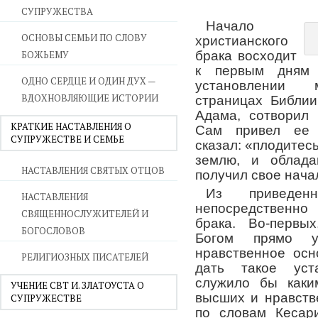
СУПРУЖЕСТВА
Начало
ОСНОВЫ СЕМЬИ ПО СЛОВУ
христианского
БОЖЬЕМУ
брака восходит
к первым дням 
ОДНО СЕРДЦЕ И ОДИН ДУХ —
установлени
ВДОХНОВЛЯЮЩИЕ ИСТОРИИ
страницах Библии
Адама, сотворил
КРАТКИЕ НАСТАВЛЕНИЯ О
Сам привел ее 
СУПРУЖЕСТВЕ И СЕМЬЕ
сказал: «плодитес
землю, и обладай
НАСТАВЛЕНИЯ СВЯТЫХ ОТЦОВ
получил свое нача
Из приведенн
НАСТАВЛЕНИЯ
непосредственно 
СВЯЩЕННОСЛУЖИТЕЛЕЙ И
брака. Во-первы
БОГОСЛОВОВ
Богом прямо у
нравственное осн
РЕЛИГИОЗНЫХ ПИСАТЕЛЕЙ
дать такое уста
служило бы каки
УЧЕНИЕ СВТ И. ЗЛАТОУСТА О
высших и нравстве
СУПРУЖЕСТВЕ
по словам Кесар