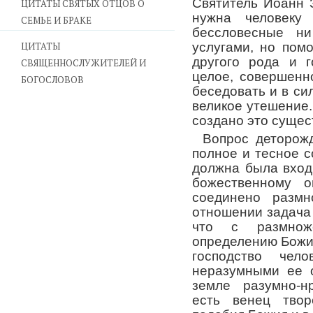
Святитель Иоанн 
ЦИТАТЫ СВЯТЫХ ОТЦОВ О
нужна человеку
СЕМЬЕ И БРАКЕ
бессловесные н
ЦИТАТЫ
услугами, но пом
другого рода и 
СВЯЩЕННОСЛУЖИТЕЛЕЙ И
целое, совершенн
БОГОСЛОВОВ
беседовать и в си
великое утешение.
создано это сущес
Вопрос деторож
полное и тесное с
должна была вход
божественному о
соединено разм
отношении задача 
что с размнож
определению Божию
господство че
неразумными ее о
земле разумно-н
есть венец твор