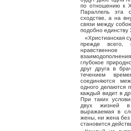
по отношению к Х
Параллель эта 
сходстве, а на в
связи между собою
подобно единству 
«Христианская с
прежде всего,
нравственно
взаимодополнени
глубокое природн
друг друга в бра
течением врем
соединяются ме
одного делаются п
каждый видит в др
При таких услови
двух жизней в
выражаемая в сл
жены, ни жена без 
становится действ