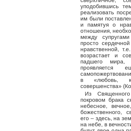
сверхличное, с
уподобившись те
реализовать поср
им были поставле
и памятуя о нра
отношения, необхо
между супругами
просто сердечной
нравственной, т.е
возрастает и со
падшего мира, 
проявляется 
самопожертвовани
в «любовь, ко
совершенства» (Кол
Из Священного
покровом брака с
небесное, вечное
божественного, с
его – здесь, на зе
на небе, в вечност
будут двое одна пл