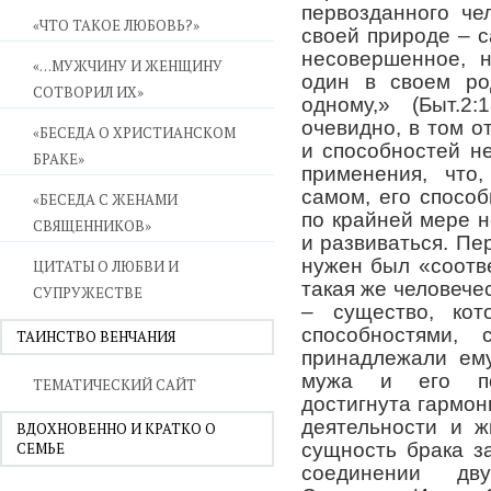
первозданного че
«ЧТО ТАКОЕ ЛЮБОВЬ?»
своей природе – с
несовершенное, 
«…МУЖЧИНУ И ЖЕНЩИНУ
один в своем ро
СОТВОРИЛ ИХ»
одному,» (Быт.2
очевидно, в том о
«БЕСЕДА О ХРИСТИАНСКОМ
и способностей н
БРАКЕ»
применения, что
самом, его способ
«БЕСЕДА С ЖЕНАМИ
по крайней мере 
СВЯЩЕННИКОВ»
и развиваться. Пе
нужен был «соотв
ЦИТАТЫ О ЛЮБВИ И
такая же человечес
СУПРУЖЕСТВЕ
– существо, ко
способностями, 
ТАИНСТВО ВЕНЧАНИЯ
принадлежали ему
мужа и его по
ТЕМАТИЧЕСКИЙ САЙТ
достигнута гармон
деятельности и ж
ВДОХНОВЕННО И КРАТКО О
СЕМЬЕ
сущность брака з
соединении дву