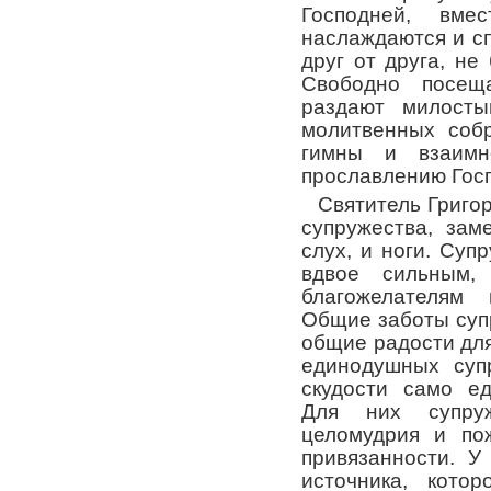
Господней, вме
наслаждаются и сп
друг от друга, не
Свободно посещ
раздают милосты
молитвенных соб
гимны и взаимн
прославлению Гос
Святитель Григо
супружества, зам
слух, и ноги. Суп
вдвое сильным, 
благожелателям 
Общие заботы супр
общие радости для
единодушных супр
скудости само ед
Для них супру
целомудрия и по
привязанности. У
источника, кото