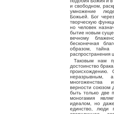
подобия Божия и в
и свободном, раск
умножение люд
Божьей. Бог чере
творческую функци
но человек назна
бытие новым суще
вечному блаженс
бесконечная бла
образом, тайн
распространения ц
Таковым нам пр
достоинство брак
происхождению.
неразрывным, 
многоженства 
верности союзом 
быть только две 
моногамия являе
идеалом, но даж
единство, люди 