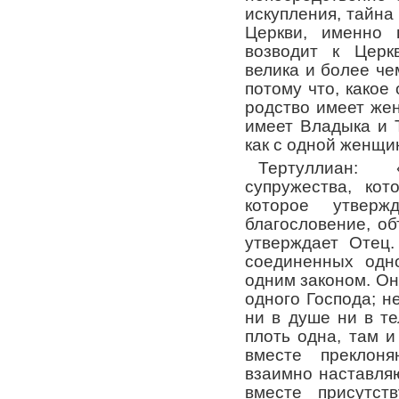
искупления, тайна
Церкви, именно 
возводит к Церк
велика и более чем
потому что, какое
родство имеет жен
имеет Владыка и 
как с одной женщи
Тертуллиан: 
супружества, кот
которое утвержд
благословение, о
утверждает Отец.
соединенных одн
одним законом. Они
одного Господа; н
ни в душе ни в те
плоть одна, там и
вместе преклоня
взаимно наставля
вместе присутст