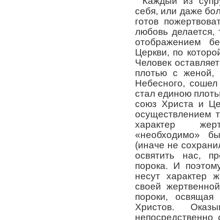
Каждый из супр
себя, или даже бол
готов пожертвова
любовь делается,
отображением бе
Церкви, по которо
Человек оставляет
плотью с женой,
Небесного, сошел
стал единою плот
союз Христа и Це
осуществлением т
характер жер
«необходимо» б
(иначе не сохрани
освятить нас, п
порока. И поэтом
несут характер ж
своей жертвенной
пороки, освящая 
Христов. Оказ
непосредственно 