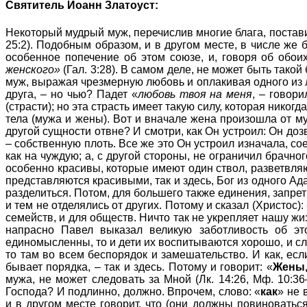
Святитель Иоанн Златоуст:
Некоторый мудрый муж, перечислив многие блага, постави
25:2). Подобным образом, и в другом месте, в числе же 
особенное попечение об этом союзе, и, говоря об обои
женского»
(Гал. 3:28). В самом деле, не может быть тако
муж, выражая чрезмерную любовь и оплакивая одного из л
друга, – но чью? Падет «
любовь твоя на меня
, – говори
(страсти); но эта страсть имеет такую силу, которая нико
тела (мужа и жены). Вот и вначале жена произошла от м
другой сущности отвне? И смотри, как Он устроил: Он дозв
– собственную плоть. Все же это Он устроил изначала, со
как на чуждую; а, с другой стороны, не ограничил брачно
особенно красивы, которые имеют один ствол, разветвляю
представляются красивыми, так и здесь, Бог из одного А
разделиться. Потом, для большего также единения, запрет
и тем не отделялись от других. Потому и сказал (Христос):
семейств, и для обществ. Ничто так не укрепляет нашу жи
напрасно Павел выказал великую заботливость об эт
единомысленны, то и дети их воспитываются хорошо, и слу
то там во всем беспорядок и замешательство. И как, если
бывает порядка, – так и здесь. Потому и говорит: «
Жены,
мужа, не может следовать за Мной (Лк. 14:26, Мф. 10:36
Господа? И подлинно, должно. Впрочем, слово: «
как
» не 
и в другом месте говорит, что (они должны повиноваться