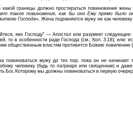
до какой границы должно простираться повиновение жены
ает такое повиновение, как бы оно Ему прямо было ок
вителю Господа
». Жена подчиняется мужу не как человеку 
йтеся, яко Господу” — Апостол или разумеет следующее: 
, то в особенности ради Господа (см.: Кол. 3:18); или: е
м общественным властям противится Божию повелению (см.
а повиноваться мужу до тех пор, пока он не начинает т
юбому человеку (будь то патриарх или священник) и даж
ть Бог, Которому мы должны повиноваться в первую очеред