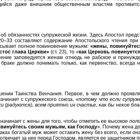
ящийся даже внешним общественным властям противитс
б обязанностях супружеской жизни. Здесь Апостол предст
20–33 составляют содержание Апостольского чтения при
сывает полное повиновение мужьям:
«жены, повинуйтес
истос глава Церкви»
(ст. 23), то «
как Церковь повинуется
овение заповедуется женам отнюдь не рабское и принужд
браке должно понимать только, как первенство, всегда 
ении Таинства Венчания. Первое, в чем должно проявлят
ачинает с супружеского союза, «
потому что если супруж
ники (радуются), всем приятно их счастье, как бы некое б
начинает с жены для того, чтобы отметить ее высокое по
винуйтесь своим мужьям, как Господу
». Почему жена д
ках богатый муж может оставить жену без всего, если он
о отвечает за нее перед Господом, является ее защитнико