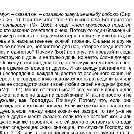
 муж,
– сказал он,
– согласно живущие между собою»
(Сир.
. 25:11). При том известно, что и изначала Бог прилагал
у сотворил»
(Мк. 10:6); и еще:
«нет мужеского пола, ни
ько кто законно сочетался с нею. Потому-то один блаженный
имер любовь не отца или матери, ни дитяти или брата, ни
бовь эта насильственнее всякой тирании. Сильны и другие
стное влечение, непонятное для нас, которое соединяет эти
юз и единство? Почему (Бог) не попустил превзойти сюда
тру, но и дочь, и не только дочь, но нечто, ближе дочери,
Он жену сотворил, для того, чтобы муж не смотрел на нее,
 не отделился вовсе от других. И как между растениями те
я беспорядочно, каждая вырастая от особенного корня, не
 через то в совершенную невозможность разъединиться или
 мы не сосредоточивали всей любви своей на одном (роде),
(Мф. 19:4). Много от этого бывает зла, много и добра и для
жие, а иные не щадят и своей жизни. Итак, не просто и не
жьям, как Господу»
. Почему? Потому что, если они
насаждаются их благовонием. Если же где бывает напротив,
едует, а если между ними возникнет распря, то там уже не
 же в другом месте сказано: если кто не оставит жены или
у, то как же говорится, что ей должно оставить его ради
умеет следующее: «
как
» знающие, что служите Господу, как
(Кол. 3:18); или: если повинуешься мужу, то думай, что ты