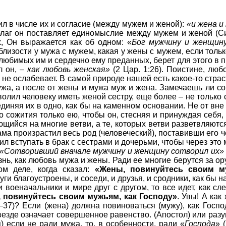
л в числе их и согласие (между мужем и женой):
«и жена и
благ он поставляет единомыслие между мужем и женой (Сир
х, Он выражается как об одном: «
Бог мужчину и женщин
й близости у мужа с мужем, какая у жены с мужем, если тол
юбимых им и сердечно ему преданных, берет для этого в пр
л он, –
как любовь женская»
(2 Цар. 1:26). Поистине, лю
гда не ослабевает. В самой природе нашей есть какое-то стра
ужа, а после от жены и мужа муж и жена. Замечаешь ли со
олил человеку иметь женой сестру, еще более – не только сес
единяя их в одно, как бы на каменном основании. Не от вне 
го сожития только ею, чтобы он, стесняя и принуждая себя,
щийся на многие ветви, а те, которых ветви разветвляютс
дама произрастил весь род (человеческий), поставивши его
ил вступать в брак с сестрами и дочерьми, чтобы через это
«Сотворивший вначале мужчину и женщину сотворил их»
знь, как любовь мужа и жены. Ради ее многие берутся за ору
ом деле, когда сказал:
«Жены, повинуйтесь своим му
ги благоустроены, и соседи, и друзья, и сродники, как бы 
 военачальники и мире друг с другом, то все идет, как сл
 повинуйтесь своим мужьям, как Господу»
. Увы! А как
–37)? Если (жена) должна повиноваться (мужу), как Господ
везде означает совершенное равенство. (Апостол) или раз
) если не ради мужа, то, в особенности, ради «
Господа
» 