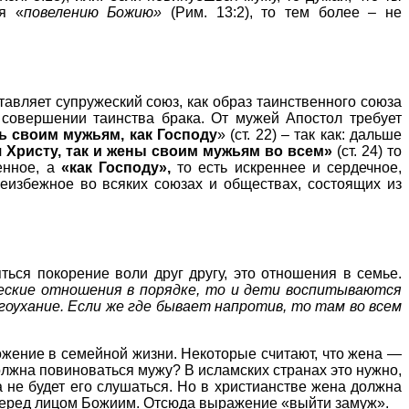
я «
повелению Божию»
(Рим. 13:2), то тем более – не
авляет супружеский союз, как образ таинственного союза
 совершении таинства брака. От мужей Апостол требует
ь своим мужьям, как Господу
» (ст. 22) – так как: дальше
 Христу, так и жены своим мужьям во всем»
(ст. 24) то
енное, а
«как Господу»,
то есть искреннее и сердечное,
неизбежное во всяких союзах и обществах, состоящих из
ься покорение воли друг другу, это отношения в семье.
еские отношения в порядке, то и дети воспитываются
лагоухание. Если же где бывает напротив, то там во всем
ложение в семейной жизни. Некоторые считают, что жена —
олжна повиноваться мужу? В исламских странах это нужно,
а не будет его слушаться. Но в христианстве жена должна
м перед лицом Божиим. Отсюда выражение «выйти замуж».