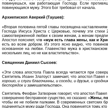
повинуешься, как работающая Господу. Если против
повинующаяся мужу. Этого Бог требовал от начала.
Архиепископ Аверкий (Таушев):
«Вторая половина пятой главы посвящена наставлениям о
Господа Иисуса Христа с Церковью, почему эти стихи 
самоотверженной любви к своим женам, а женам предпи
Апостол поясняет, чт
о «муж есть глава жены, как и Хр
есть во всем добром. Из этого ясно видно, что повин
основанное на любви. Главенство мужа в христианском 
нескольких лиц, но не как властительство».
Священник Даниил Сысоев:
«Эти слова апостола Павла всегда читаются при соверш
Святитель Иоанн Златоуст замечает, что апостол Павел н
хорошо, и слуги благочинны, и соседи, и друзья, и срод
беспорядок и замешательство
».
Святитель Феофан Затворник говорит, что апостол Павел 
совершенно бесправное существо, но сказано: «
Жены, по
чтобы ее не побили палками. В современных светских бра
подчиняться мужу ради Господа. Она повинуется тому, кт