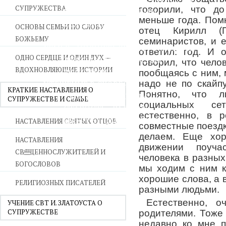
СУПРУЖЕСТВА
говорили, что д
ВОЙНА СО СТРАСТЯМИ
меньше года. Помн
СВЯТЫНИ В ДОМЕ
ОСНОВЫ СЕМЬИ ПО СЛОВУ
отец Кирилл (П
ПРИТЧИ
БОЖЬЕМУ
семинаристов, и 
СЕМЬЯ - ПОЛНОТА ЗЕМНОГО СЧАСТЬЯ
ответил: год. И 
ОДНО СЕРДЦЕ И ОДИН ДУХ —
ЛЮБОВЬ СУПРУЖЕСТВО
говорил, что чело
ВДОХНОВЛЯЮЩИЕ ИСТОРИИ
ВОСПИТАНИЕ
пообщаясь с ним,
надо не по скайпу
УТЕШЕНИЕ В СКОРБЯХ
КРАТКИЕ НАСТАВЛЕНИЯ О
Понятно, что л
УТОЛИ МОИ ПЕЧАЛИ
СУПРУЖЕСТВЕ И СЕМЬЕ
социальных се
СТАРОСТЬ - РАДОСТЬ
естественно, в р
СМЕРТЬ ПОМИНОВЕНИЕ
НАСТАВЛЕНИЯ СВЯТЫХ ОТЦОВ
совместные поездк
ЕПАРХИЯ НВК
делаем. Еще хор
НАСТАВЛЕНИЯ
движении поуча
СВЯЩЕННОСЛУЖИТЕЛЕЙ И
человека в разных
БОГОСЛОВОВ
мы ходим с ним к
хорошие слова, а 
РЕЛИГИОЗНЫХ ПИСАТЕЛЕЙ
разными людьми.
Естественно, о
УЧЕНИЕ СВТ И. ЗЛАТОУСТА О
СУПРУЖЕСТВЕ
родителями. Тоже
недавно ко мне 