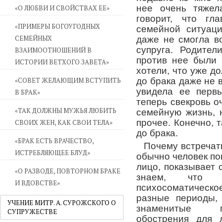
нее очень тяжел
«О ЛЮБВИ И СВОЙСТВАХ ЕЕ»
говорит, что гл
«ПРИМЕРЫ БОГОУГОДНЫХ
семейной ситуаци
СЕМЕЙНЫХ
даже не смогла в
супруга. Родител
ВЗАИМООТНОШЕНИЙ В
против нее были 
ИСТОРИИ ВЕТХОГО ЗАВЕТА»
хотели, что уже д
«СОВЕТ ЖЕЛАЮЩИМ ВСТУПИТЬ
до брака даже не 
увидела ее перв
В БРАК»
теперь свекровь о
«ТАК ДОЛЖНЫ МУЖЬЯ ЛЮБИТЬ
семейную жизнь, 
прочее. Конечно, 
СВОИХ ЖЕН, КАК СВОИ ТЕЛА»
до брака.
«БРАК ЕСТЬ ВРАЧЕСТВО,
Почему встречат
ИСТРЕБЛЯЮЩЕЕ БЛУД»
обычно человек по
лицо, показывает
«О РАЗВОДЕ, ПОВТОРНОМ БРАКЕ
знаем, что 
И ВДОВСТВЕ»
психосоматическое
разные периоды, 
УЧЕНИЕ МИТР. А. СУРОЖСКОГО О
знаменитые п
СУПРУЖЕСТВЕ
обострения для 