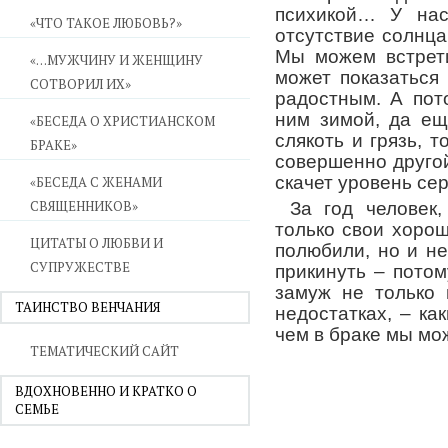
психикой… У нас
«ЧТО ТАКОЕ ЛЮБОВЬ?»
отсутствие солнца 
Мы можем встрети
«…МУЖЧИНУ И ЖЕНЩИНУ
может показаться
СОТВОРИЛ ИХ»
радостным. А пот
ним зимой, да ещ
«БЕСЕДА О ХРИСТИАНСКОМ
слякоть и грязь, т
БРАКЕ»
совершенно другой
скачет уровень с
«БЕСЕДА С ЖЕНАМИ
СВЯЩЕННИКОВ»
За год человек,
только свои хорош
ЦИТАТЫ О ЛЮБВИ И
полюбили, но и н
СУПРУЖЕСТВЕ
прикинуть – пото
замуж не только 
ТАИНСТВО ВЕНЧАНИЯ
недостатках, – ка
чем в браке мы мо
ТЕМАТИЧЕСКИЙ САЙТ
ВДОХНОВЕННО И КРАТКО О
СЕМЬЕ