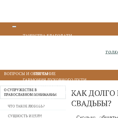
ТАИНСТВА БЛАГОДАТИ
КРЕЩЕНИЕ И МИРОПОМАЗАНИЕ
ИСПОВЕДЬ И ПРИЧАСТИЕ
ТОЛК
ПОКАЯНИЕ И ИСПОВЕДЬ
ПРИЧАСТИЕ И ЕВХАРИСТИЯ
СОБОРОВАНИЕ
ВОПРОСЫ И ОТВЕТЫ
ВЕНЧАНИЕ
ГАРМОНИЯ ДУХОВНОГО ПУТИ
БЛАГОДАРЕНИЕ
О СУПРУЖЕСТВЕ В
КАК ДОЛГО 
ДУХОВНОЕ ЧТЕНИЕ
ПРАВОСЛАВНОМ ПОНИМАНИИ
МОЛИТВА
СВАДЬБЫ?
ИИСУСОВА МОЛИТВА
ЧТО ТАКОЕ ЛЮБОВЬ?
ПОСТ
СУЩНОСТЬ И ЦЕЛИ
Сколько общать
ДУХОВНИЧЕСТВО И СТАРЧЕСТВО