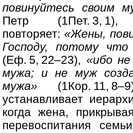
повинуйтесь своим м
Петр (
1Пет. 3, 1
),
повторяет:
«Жены, пови
Господу, потому чт
(
Еф. 5, 22–23
),
«ибо не
мужа; и не муж созд
мужа»
(
1Кор. 11, 8–9
устанавливает иерарх
когда жена, прикрыва
перевоспитания семьи