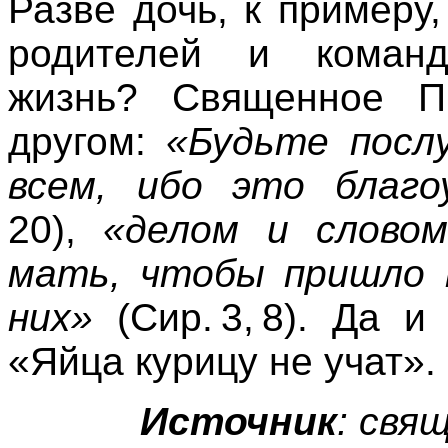
Разве дочь, к примеру
родителей и команд
жизнь? Священное П
другом:
«Будьте посл
всем, ибо это благо
20
),
«делом и слово
мать, чтобы пришло 
них»
(
Сир. 3, 8
). Да и
«Яйца курицу не учат».
Источник
: свя