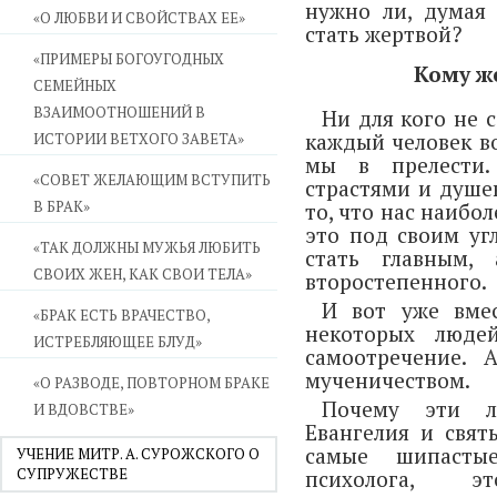
нужно ли, думая 
«О ЛЮБВИ И СВОЙСТВАХ ЕЕ»
стать жертвой?
«ПРИМЕРЫ БОГОУГОДНЫХ
Кому ж
СЕМЕЙНЫХ
ВЗАИМООТНОШЕНИЙ В
Ни для кого не 
каждый человек в
ИСТОРИИ ВЕТХОГО ЗАВЕТА»
мы в прелести.
«СОВЕТ ЖЕЛАЮЩИМ ВСТУПИТЬ
страстями и душ
В БРАК»
то, что нас наибо
это под своим уг
«ТАК ДОЛЖНЫ МУЖЬЯ ЛЮБИТЬ
стать главным, 
СВОИХ ЖЕН, КАК СВОИ ТЕЛА»
второстепенного.
И вот уже вме
«БРАК ЕСТЬ ВРАЧЕСТВО,
некоторых людей
ИСТРЕБЛЯЮЩЕЕ БЛУД»
самоотречение. 
мученичеством.
«О РАЗВОДЕ, ПОВТОРНОМ БРАКЕ
Почему эти л
И ВДОВСТВЕ»
Евангелия и свят
самые шипаст
УЧЕНИЕ МИТР. А. СУРОЖСКОГО О
СУПРУЖЕСТВЕ
психолога, 