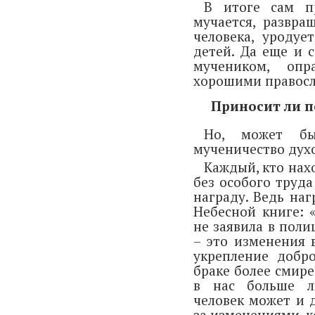
В итоге сам п
мучается, развра
человека, уродуе
детей. Да еще и 
мучеником, оп
хорошими правосл
Приносит ли п
Но, может бы
мученичество духо
Каждый, кто нах
без особого труда
награду. Ведь наг
Небесной книге: 
не заявила в поли
– это изменения в
укрепление добр
браке более смире
в нас больше л
человек может и 
за изменениями, к