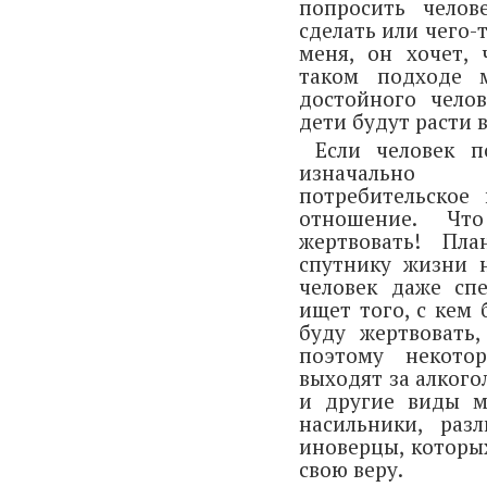
попросить челов
сделать или чего-т
меня, он хочет,
таком подходе 
достойного чело
дети будут расти 
Если человек п
изначально д
потребительское
отношение. Чт
жертвовать! Пл
спутнику жизни н
человек даже спе
ищет того, с кем 
буду жертвовать,
поэтому некот
выходят за алкого
и другие виды м
насильники, раз
иноверцы, которы
свою веру.