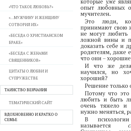
которые
уже
явля
опыт любовных о
«ЧТО ТАКОЕ ЛЮБОВЬ?»
мучителен.
«…МУЖЧИНУ И ЖЕНЩИНУ
Это люди, ко
СОТВОРИЛ ИХ»
принимают свою ж
не могут любить 
«БЕСЕДА О ХРИСТИАНСКОМ
ложной вины и п
БРАКЕ»
доказать себе и д
родителям, даже е
«БЕСЕДА С ЖЕНАМИ
что они – хорошие
СВЯЩЕННИКОВ»
И что же дела
научился, но хо
ЦИТАТЫ О ЛЮБВИ И
хороший?
СУПРУЖЕСТВЕ
Решение только о
ТАИНСТВО ВЕНЧАНИЯ
Потому что это
любить и быть лю
ТЕМАТИЧЕСКИЙ САЙТ
очень тяжело и 
нужно меняться, р
ВДОХНОВЕННО И КРАТКО О
В психологи
СЕМЬЕ
называется