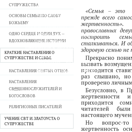
СУПРУЖЕСТВА
ВОЙНА СО СТРАСТЯМИ
«Семья – это
СВЯТЫНИ В ДОМЕ
ОСНОВЫ СЕМЬИ ПО СЛОВУ
прежде всего само
ПРИТЧИ
БОЖЬЕМУ
жертвенность
СЕМЬЯ - ПОЛНОТА ЗЕМНОГО СЧАСТЬЯ
православных дев
ОДНО СЕРДЦЕ И ОДИН ДУХ —
ЛЮБОВЬ СУПРУЖЕСТВО
построить сем
ВДОХНОВЛЯЮЩИЕ ИСТОРИИ
ВОСПИТАНИЕ
сталкиваться. И о
УТЕШЕНИЕ В СКОРБЯХ
здоровую семью не
КРАТКИЕ НАСТАВЛЕНИЯ О
УТОЛИ МОИ ПЕЧАЛИ
Прекрасно пони
СУПРУЖЕСТВЕ И СЕМЬЕ
СТАРОСТЬ - РАДОСТЬ
вызвать возмущени
приходится стави
СМЕРТЬ ПОМИНОВЕНИЕ
НАСТАВЛЕНИЯ СВЯТЫХ ОТЦОВ
раз слышано, но
ЕПАРХИЯ НВК
проверено личным
НАСТАВЛЕНИЯ
СВЯЩЕННОСЛУЖИТЕЛЕЙ И
Безусловно, в 
жертвенности 
БОГОСЛОВОВ
приходится сом
РЕЛИГИОЗНЫХ ПИСАТЕЛЕЙ
читателей был
настоящего мучен
УЧЕНИЕ СВТ И. ЗЛАТОУСТА О
Но вопрос-т
СУПРУЖЕСТВЕ
жертвенность ос