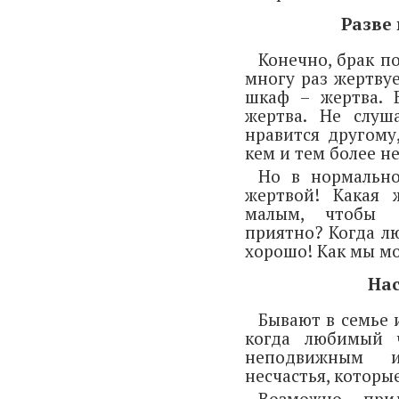
Разве 
Конечно, брак п
многу раз жертвуе
шкаф – жертва. В
жертва. Не слуш
нравится другому
кем и тем более н
Но в нормальн
жертвой! Какая 
малым, чтобы 
приятно? Когда л
хорошо! Как мы м
На
Бывают в семье 
когда любимый ч
неподвижным и
несчастья, которые
Возможно, при