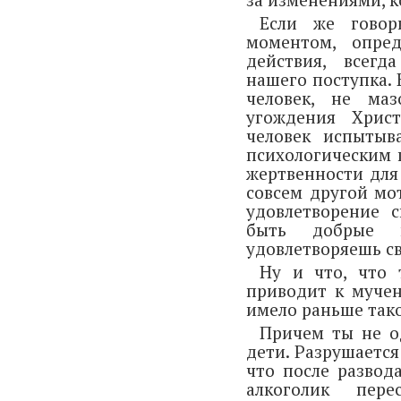
Если же говор
моментом, опре
действия, всегд
нашего поступка.
человек, не маз
угождения Хрис
человек испытыв
психологическим 
жертвенности для
совсем другой мот
удовлетворение с
быть добрые 
удовлетворяешь св
Ну и что, что 
приводит к мучен
имело раньше тако
Причем ты не о
дети. Разрушается
что после развод
алкоголик пер